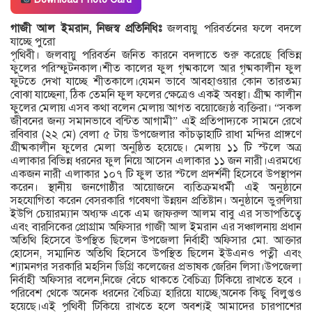
গাজী আল ইমরান, নিজস্ব প্রতিনিধিঃ
জলবায়ু পরিবর্তনের ফলে বদলে
যাচ্ছে পুরো
পৃথিবী। জলবায়ু পরিবর্তন জনিত কারনে বদলাতে শুরু করেছে বিভিন্ন
ফুলের পরিস্ফুটনকাল।শীত কালের ফুল গৃষ্মকালে আর গৃষ্মকালীন ফুল
ফুটতে দেখা যাচ্ছে শীতকালে।যেমন ভাবে আবহাওয়ার কোন তারতম্য
বোঝা যাচ্ছেনা, ঠিক তেমনি ফুল ফলের ক্ষেত্রেও একই অবস্থা। গ্রীষ্ম কালীন
ফুলের মেলায় এসব কথা বলেন মেলায় আগত বয়োজ্যেষ্ঠ ব্যক্তিরা। “সকল
জীবনের জন্য সমানভাবে বন্টিত আগামী” এই প্রতিপাদ্যকে সামনে রেখে
রবিবার (২২ মে) বেলা ৫ টায় উপজেলার কাঁচড়াহাটি রাধা মন্দির প্রাঙ্গণে
গ্রীষ্মকালীন ফুলের মেলা অনুষ্ঠিত হয়েছে। মেলায় ১১ টি স্টলে অত্র
এলাকার বিভিন্ন ধরনের ফুল নিয়ে আসেন এলাকার ১১ জন নারী।এরমধ্যে
একজন নারী এলাকার ১০৭ টি ফুল তার স্টলে প্রদর্শনী হিসেবে উপস্থাপন
করেন। স্থানীয় জনগোষ্ঠীর আয়োজনে ব্যতিক্রমধর্মী এই অনুষ্ঠানে
সহযোগিতা করেন বেসরকারি গবেষণা উন্নয়ন প্রতিষ্টান। অনুষ্ঠানে ভুরুলিয়া
ইউপি চেয়ারম্যান অধ্যক্ষ একে এম জাফরুল আলম বাবু এর সভাপতিত্বে
এবং বারসিকের প্রোগ্রাম অফিসার গাজী আল ইমরান এর সঞ্চালনায় প্রধান
অতিথি হিসেবে উপস্থিত ছিলেন উপজেলা নির্বাহী অফিসার মো. আক্তার
হোসেন, সম্মানিত অতিথি হিসেবে উপস্থিত ছিলেন ইউএনও পত্নী এবং
শ্যামনগর সরকারি মহসিন ডিগ্রি কলেজের প্রভাষক জেরিন লিসা।উপজেলা
নির্বাহী অফিসার বলেন,নিজে বেঁচে থাকতে বৈচিত্র্য টিকিয়ে রাখতে হবে ।
পরিবেশ থেকে অনেক ধরনের বৈচিত্র্য হারিয়ে যাচ্ছে,অনেক কিছু বিলুপ্তও
হয়েছে।এই পৃথিবী টিকিয়ে রাখতে হলে অবশ্যই আমাদের চারপাশের