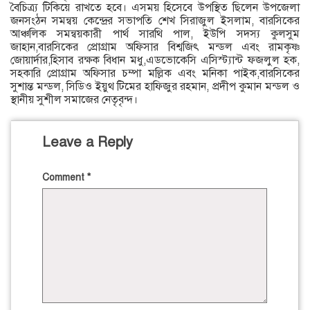
বৈচিত্র্য টিকিয়ে রাখতে হবে। এসময় হিসেবে উপস্থিত ছিলেন উপজেলা
জনসংঠন সমন্বয় কেন্দ্রের সভাপতি শেখ সিরাজুল ইসলাম, বারসিকের
আঞ্চলিক সমন্বয়কারী পার্থ সারথি পাল, ইউপি সদস্য কুলসুম
জাহান,বারসিকের প্রোগ্রাম অফিসার বিশ্বজিৎ মন্ডল এবং রামকৃষ্ণ
জোয়ার্দার,হিসাব রক্ষক বিধান মধু,এডভোকেসি এসিস্ট্যান্ট ফজলুল হক,
সহকারি প্রোগ্রাম অফিসার চম্পা মল্লিক এবং মনিকা পাইক,বারসিকের
সুশান্ত মন্ডল, সিডিও ইয়ুথ টিমের হাফিজুর রহমান, প্রদীপ কুমান মন্ডল ও
স্থানীয় সুশীল সমাজের নেতৃবৃন্দ।
Leave a Reply
Comment
*