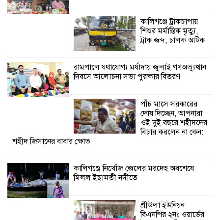
ওই দুই বছরে শহীদদের বিচার করলেন না
কেন: শহীদ জিসানের বাবার ক্ষোভ
কালিগঞ্জে ট্রাকচাপায়
শিশুর মর্মান্তিক মৃত্যু,
কালিগঞ্জে নিখোঁজ জেলের মরদেহ অবশেষে
ট্রাক জব্দ, চালক আটক
মিলল ইছামতী নদীতে
রামপালে যথাযোগ্য মর্যাদায় জুলাই গণঅভ্যুত্থান
দিবসে আলোচনা সভা পুরষ্কার বিতরণ
শ্রীউলা ইউনিয়ন
বিএনপির ২নং ওয়ার্ডের
উদ্যোগে কর্মী সম্মেলন
পাঁচ মাসে সরকারের
অনুষ্ঠিত
দোষ দিচ্ছেন, আপনারা
ওই দুই বছরে শহীদদের
শ্যামনগরে জলবায়ু সহনশীল জনগোষ্ঠী গঠনে
বিচার করলেন না কেন:
শহীদ জিসানের বাবার ক্ষোভ
প্রকল্পের অংশগ্রহণমূলক শিখন ও অভিজ্ঞতা
বিনিময় সভা
কালিগঞ্জে নিখোঁজ জেলের মরদেহ অবশেষে
মিলল ইছামতী নদীতে
শ্যামনগরে বনবিভাগ ও সিএমসির সাথে
জেলেদের মতবিনিময় সভা
শ্রীউলা ইউনিয়ন
বিএনপির ২নং ওয়ার্ডের