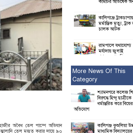
কমিটির অভিষেক অনু
কালিগঞ্জে ট্রাকচাপা
মর্মান্তিক মৃত্যু, ট্রাক
চালক আটক
রামপালে যথাযোগ্য
মর্যাদায় জুলাই
গণঅভ্যুত্থান দিবসে
আলোচনা সভা পুরষ্কার বিতরণ
More News Of This
Category
২৮ জনের সাক্ষ্য শে
কাদেরসহ সাতজনে
বিরুদ্ধে যুক্তিতর্ক
শ্যামনগরে কলেজ শি
ট্রাইব্যুনালে
বিরুদ্ধে হিন্দু ছাত্রীকে
ধর্মান্তরিত করে বিয়ের
অভিযোগ
ইসলামের সবচেয়ে 
ক্ষতি করেছে জামায়
নুরুল হক নুর
কালিগঞ্জ কুশুলিয়া উচ
াজীর অবৈধ তেল পাম্পে অভিযান
মাধ্যমিক বিদ্যালয়ে
জ্বালানি তেল মজুত করার দায়ে ৯০