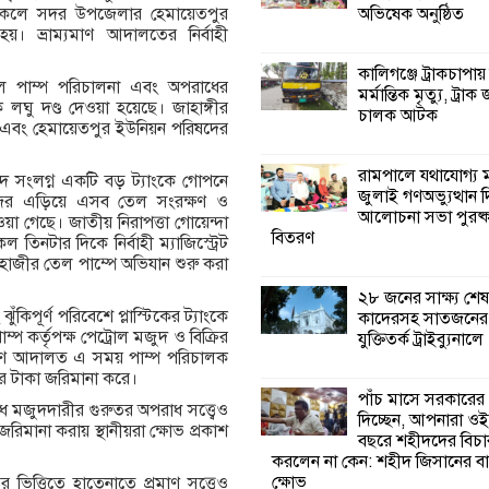
অভিষেক অনুষ্ঠিত
বিকেলে সদর উপজেলার হেমায়েতপুর
পাঁচ মাসে সরকারে
। ভ্রাম্যমাণ আদালতের নির্বাহী
দিচ্ছেন, আপনারা ওই
বছরে শহীদদের বিচ
কালিগঞ্জে ট্রাকচাপায়
করলেন না কেন: শহীদ জিসানের 
েল পাম্প পরিচালনা এবং অপরাধের
মর্মান্তিক মৃত্যু, ট্রাক 
ক্ষোভ
তকে লঘু দণ্ড দেওয়া হয়েছে। জাহাঙ্গীর
চালক আটক
বং হেমায়েতপুর ইউনিয়ন পরিষদের
কালিগঞ্জে নিখোঁজ 
রামপালে যথাযোগ্য মর
িদ সংলগ্ন একটি বড় ট্যাংকে গোপনে
মরদেহ অবশেষে ম
জুলাই গণঅভ্যুত্থান 
নজর এড়িয়ে এসব তেল সংরক্ষণ ও
ইছামতী নদীতে
আলোচনা সভা পুরষ্ক
ওয়া গেছে। জাতীয় নিরাপত্তা গোয়েন্দা
বিতরণ
িনটার দিকে নির্বাহী ম্যাজিস্ট্রেট
 হাজীর তেল পাম্পে অভিযান শুরু করা
শ্রীউলা ইউনিয়ন বি
২নং ওয়ার্ডের উদ্যো
২৮ জনের সাক্ষ্য শেষ
কর্মী সম্মেলন অনুষ্ঠ
ঁকিপূর্ণ পরিবেশে প্লাস্টিকের ট্যাংকে
কাদেরসহ সাতজনের ব
্প কর্তৃপক্ষ পেট্রোল মজুদ ও বিক্রির
যুক্তিতর্ক ট্রাইব্যুনালে
াম্যমাণ আদালত এ সময় পাম্প পরিচালক
শ্যামনগরে জলবায়ু
র টাকা জরিমানা করে।
সহনশীল জনগোষ্ঠী 
পাঁচ মাসে সরকারের
মজুদদারীর গুরুতর অপরাধ সত্ত্বেও
প্রকল্পের অংশগ্রহণ
দিচ্ছেন, আপনারা ওই
রিমানা করায় স্থানীয়রা ক্ষোভ প্রকাশ
শিখন ও অভিজ্ঞতা বিনিময় সভা
বছরে শহীদদের বিচা
করলেন না কেন: শহীদ জিসানের বা
ক্ষোভ
ের ভিত্তিতে হাতেনাতে প্রমাণ সত্ত্বেও