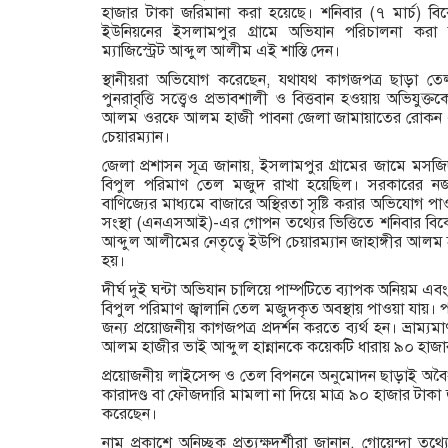
হাজার টাকা জরিমানা করা হয়েছে। শনিবার (৭ মার্চ) 
ইউনিয়নের ইসলামপুর গ্রামে অভিযান পরিচালনা করা হয়
ম্যাজিস্ট্রেট আব্দুল আলীম এই শাস্তি দেন।
স্থানীয়রা অভিযোগ করেছেন, যথাযথ কাগজপত্র ছাড়া ত
পুনরাবৃত্তি সত্ত্বেও প্রভাবশালী ও বিত্তবান হওয়ায় অভিযুক্
আলম ওরফে আলম হাজী পাবনা জেলা জামায়াতের রোকন এ
চেয়ারম্যান।
জেলা প্রশাসন সূত্র জানায়, ইসলামপুর গ্রামের জামে মসজ
বিপুল পরিমাণ তেল মজুদ রাখা হয়েছিল। সরকারের 
বাণিজ্যের মাধ্যমে বাজারে অস্থিরতা সৃষ্টি করার অভিযোগ পা
সংস্থা (এনএসআই)-এর গোপন তথ্যের ভিত্তিতে শনিবার বিকেল ত
আব্দুল আলীমের নেতৃত্বে ইউপি চেয়ারম্যান জাহাঙ্গীর আলম
হয়।
দীর্ঘ দুই ঘন্টা অভিযান চালিয়ে পাম্পটিতে ব্যাপক অনিয়ম এবং ঝু
বিপুল পরিমাণ জ্বালানি তেল মজুদকৃত অবস্থায় পাওয়া যায়। পাম
জন্য প্রয়োজনীয় কাগজপত্র প্রদর্শন করতে ব্যর্থ হন। ভ্র
আলম হাজীর ভাই আব্দুল হান্নানকে কয়েকটি ধারায় ৯০ হাজা
প্রয়োজনীয় লাইসেন্স ও তেল বিপননে অনুমোদন ছাড়াই অবৈধ 
কারাদণ্ড বা ফৌজদারি মামলা না দিয়ে মাত্র ৯০ হাজার টাকা জ
করেছেন।
নাম প্রকাশে অনিচ্ছুক প্রত্যক্ষদর্শীরা জানান, গোয়েন্দা তথ্য