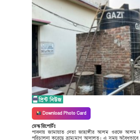
Download Photo Card
ডেস্ক রিপোর্টঃ
পাবনায় জামায়াত নেতা জাহাঙ্গীর আলম ওরফে আলম হ
পরিচালনা করেছে ভ্রাম্যমাণ আদালত। এ সময় অবৈধভাবে 