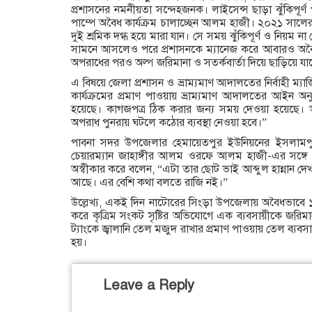
প্রশাসনের নমনীয়তা সন্দেহজনক। লাইসেন্স ছাড়া ঝুঁকিপূর্
পাম্পে অবৈধ কার্যক্রম চালাচ্ছেন আলম হাজী। ২০২১ সালের
দুই শ্রমিক দগ্ধ হয়ে মারা যান। সে সময় ঝুঁকিপূর্ণ ও নিয়ম ন
সামনে আসলেও পরে প্রশাসনকে ম্যানেজ করে আবারও অবৈধ 
অপরাধের পরও অল্প জরিমানা ও সতর্কবার্তা দিয়ে ছাড়িয়ে যাচ
এ বিষয়ে জেলা প্রশাসন ও ভ্রাম্যমাণ আদালতের নির্বাহী ম্য
কার্যক্রমের প্রমাণ পাওয়ায় ভ্রাম্যমাণ আদালতের আইন অনু
হয়েছে। কাগজপত্র ঠিক করার জন্য সময় দেওয়া হয়েছে। আ
অপরাধ পুনরায় ঘটলে কঠোর ব্যবস্থা নেওয়া হবে।”
পাবনা সদর উপজেলার হেমায়েতপুর ইউনিয়নের ইসলামপুর
চেয়ারম্যান জাহাঙ্গীর আলম ওরফে আলম হাজী-এর সঙ্গ
অস্বীকার করে বলেন, “এটা তার ছোট ভাই আব্দুল হান্নান 
আছে। এর বেশি কথা বলতে রাজি নই।”
উল্লেখ্য, একই দিন নাটোরের সিংড়া উপজেলায় অবৈধভাবে ১
করে কৃত্রিম সংকট সৃষ্টির অভিযোগে এক ব্যবসায়ীকে জরিম
ট্যাংকে জ্বালানি তেল মজুদ রাখার প্রমাণ পাওয়ায় তেল ব্যব
হয়।
Leave a Reply