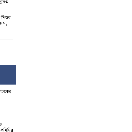
ষ্ঠিত
য় শিশুর
 জব্দ,
ষ,
র
ক্ষকের
বেশি
াত:
্চ
র কমিটির