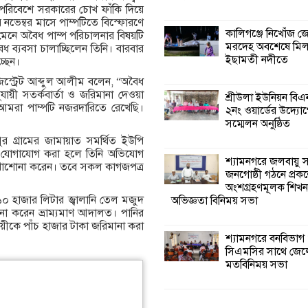
ণ পরিবেশে সরকারের চোখ ফাঁকি দিয়ে
 নভেম্বর মাসে পাম্পটিতে বিস্ফোরণে
কালিগঞ্জে নিখোঁজ 
া মেনে অবৈধ পাম্প পরিচালনার বিষয়টি
মরদেহ অবশেষে মি
ব্যবসা চালাচ্ছিলেন তিনি। বারবার
ইছামতী নদীতে
্ছেন।
াজিস্ট্রেট আব্দুল আলীম বলেন, “অবৈধ
যায়ী সতর্কবার্তা ও জরিমানা দেওয়া
শ্রীউলা ইউনিয়ন বি
মরা পাম্পটি নজরদারিতে রেখেছি।
২নং ওয়ার্ডের উদ্যোগ
সম্মেলন অনুষ্ঠিত
 গ্রামের জামায়াত সমর্থিত ইউপি
ে যোগাযোগ করা হলে তিনি অভিযোগ
শ্যামনগরে জলবায়ু
দেখাশোনা করেন। তবে সকল কাগজপত্র
জনগোষ্ঠী গঠনে প্রকল
অংশগ্রহণমূলক শিখ
০ হাজার লিটার জ্বালানি তেল মজুদ
অভিজ্ঞতা বিনিময় সভা
ানা করেন ভ্রাম্যমাণ আদালত। পানির
সায়ীকে পাঁচ হাজার টাকা জরিমানা করা
শ্যামনগরে বনবিভাগ
সিএমসির সাথে জেল
মতবিনিময় সভা