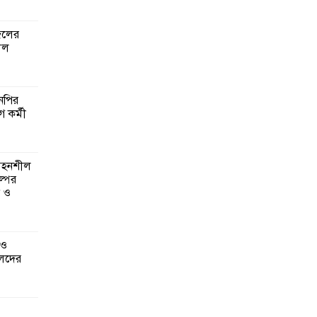
জেলের
লল
এনপির
ে কর্মী
 সহনশীল
্পের
ন ও
 ও
েদের