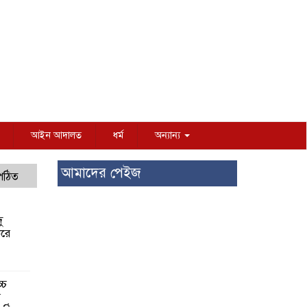
আইন আদালত
ধর্ম
অন্যান্য
আমাদের পেইজ
 পঠিত
ু
করে
্চ
র