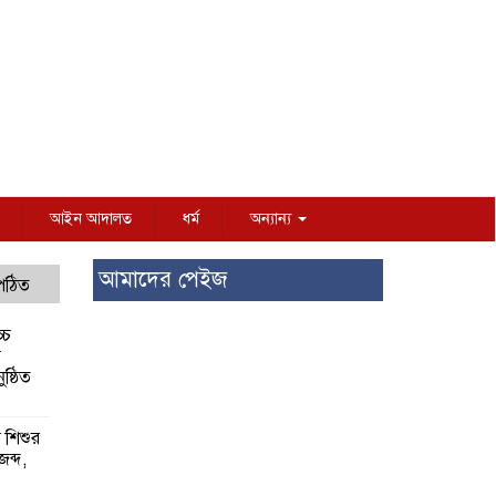
আইন আদালত
ধর্ম
অন্যান্য
আমাদের পেইজ
 পঠিত
্চ
র
ষ্ঠিত
য় শিশুর
 জব্দ,