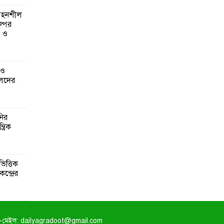
 সহনশীল
্পের
ন ও
 ও
েদের
নির
্রিক
িত্তিক
ন্দ্রের
-মেইল: dailyagradoot@gmail.com