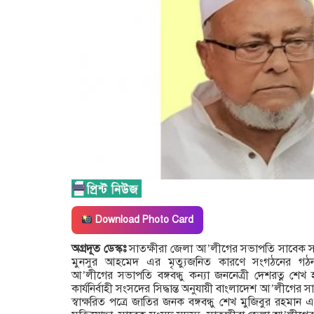
Download Photo Card
অগ্রদূত ডেস্কঃ
সাতক্ষীরা জেলা আ’লীগের সভাপতি সাবেক সংস
মুনসুর আহমেদ এর মৃত্যুজনিত কারণে সংগঠনের গঠনতন
আ’লীগের সভাপতি বঙ্গবন্ধু কন্যা জননেত্রী দেশরত্ন শেখ হা
কার্যনির্বাহী সংসদের সিদ্ধান্ত অনুযায়ী বাংলাদেশ আ’লীগে
স্বাক্ষরিত পত্রে জাতির জনক বঙ্গবন্ধু শেখ মুজিবুর রহমান এর