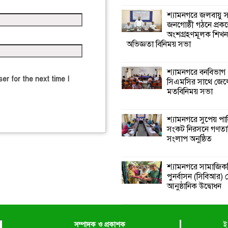
শ্যামনগরে জলবায়ু
জনগোষ্ঠী গঠনে প্রকল
অংশগ্রহণমূলক শিখ
অভিজ্ঞতা বিনিময় সভা
শ্যামনগরে বনবিভাগ
er for the next time I
সিএমসির সাথে জেল
মতবিনিময় সভা
শ্যামনগরে সুপেয় পা
সংকট নিরসনে গণতান্ত
সংলাপ অনুষ্ঠিত
শ্যামনগরে সামাজিকভ
পুনর্বাসন (সিবিআর) কে
আনুষ্ঠানিক উদ্বোধন
সম্পাদক ও প্রকাশক
ই