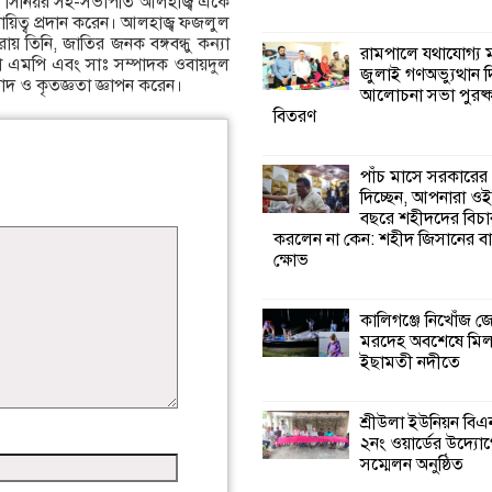
গের সিনিয়র সহ-সভাপতি আলহাজ্ব একে
য়িত্ব প্রদান করেন। আলহাজ্ব ফজলুল
ায় তিনি, জাতির জনক বঙ্গবন্ধু কন্যা
কালিগঞ্জে নিখোঁজ 
রামপালে যথাযোগ্য মর
িনা এমপি এবং সাঃ সম্পাদক ওবায়দুল
মরদেহ অবশেষে ম
জুলাই গণঅভ্যুত্থান 
বাদ ও কৃতজ্ঞতা জ্ঞাপন করেন।
ইছামতী নদীতে
আলোচনা সভা পুরষ্ক
বিতরণ
শ্রীউলা ইউনিয়ন বি
২নং ওয়ার্ডের উদ্যো
পাঁচ মাসে সরকারের
কর্মী সম্মেলন অনুষ্ঠ
দিচ্ছেন, আপনারা ওই
বছরে শহীদদের বিচা
করলেন না কেন: শহীদ জিসানের বা
শ্যামনগরে জলবায়ু
ক্ষোভ
সহনশীল জনগোষ্ঠী 
প্রকল্পের অংশগ্রহণ
শিখন ও অভিজ্ঞতা বিনিময় সভা
কালিগঞ্জে নিখোঁজ 
মরদেহ অবশেষে মি
ইছামতী নদীতে
শ্যামনগরে বনবিভা
সিএমসির সাথে জে
মতবিনিময় সভা
শ্রীউলা ইউনিয়ন বি
২নং ওয়ার্ডের উদ্যোগ
সম্মেলন অনুষ্ঠিত