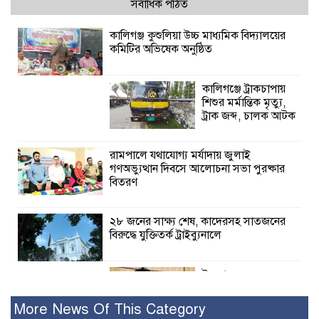
সর্বাধিক পঠিত
কালিগঞ্জ কুশুলিয়া উচ্চ মাধ্যমিক বিদ্যালয়ের
কমিটির অভিষেক অনুষ্ঠিত
কালিগঞ্জে ট্রাকচাপায়
শিশুর মর্মান্তিক মৃত্যু,
ট্রাক জব্দ, চালক আটক
রামপালে যথাযোগ্য মর্যাদায় জুলাই
গণঅভ্যুত্থান দিবসে আলোচনা সভা পুরষ্কার
বিতরণ
২৮ জনের সাক্ষ্য শেষ, কাদেরসহ সাতজনের
বিরুদ্ধে যুক্তিতর্ক ট্রাইব্যুনালে
ইসলামের সবচেয়ে
বেশি ক্ষতি করেছে
জামায়াত: নুরুল হক
More News Of This Category
নুর