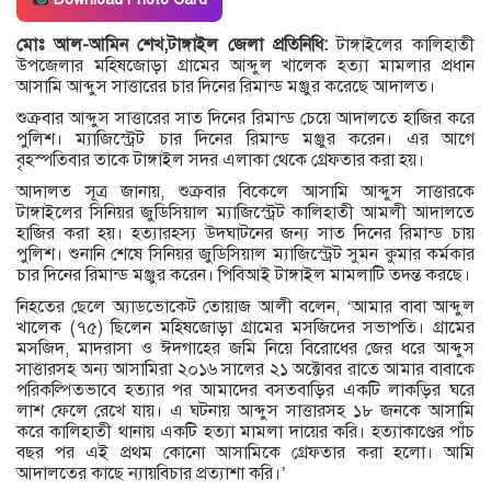
মোঃ আল-আমিন শেখ,টাঙ্গাইল জেলা প্রতিনিধি:
টাঙ্গাইলের কালিহাতী
উপজেলার মহিষজোড়া গ্রামের আব্দুল খালেক হত্যা মামলার প্রধান
আসামি আব্দুস সাত্তারের চার দিনের রিমান্ড মঞ্জুর করেছে আদালত।
শুক্রবার আব্দুস সাত্তারের সাত দিনের রিমান্ড চেয়ে আদালতে হাজির করে
পুলিশ। ম্যাজিস্ট্রেট চার দিনের রিমান্ড মঞ্জুর করেন। এর আগে
বৃহস্পতিবার তাকে টাঙ্গাইল সদর এলাকা থেকে গ্রেফতার করা হয়।
আদালত সূত্র জানায়, শুক্রবার বিকেলে আসামি আব্দুস সাত্তারকে
টাঙ্গাইলের সিনিয়র জুডিসিয়াল ম্যাজিস্ট্রেট কালিহাতী আমলী আদালতে
হাজির করা হয়। হত্যারহস্য উদঘাটনের জন্য সাত দিনের রিমান্ড চায়
পুলিশ। শুনানি শেষে সিনিয়র জুডিসিয়াল ম্যাজিস্ট্রেট সুমন কুমার কর্মকার
চার দিনের রিমান্ড মঞ্জুর করেন। পিবিআই টাঙ্গাইল মামলাটি তদন্ত করছে।
নিহতের ছেলে অ্যাডভোকেট তোয়াজ আলী বলেন, ‘আমার বাবা আব্দুল
খালেক (৭৫) ছিলেন মহিষজোড়া গ্রামের মসজিদের সভাপতি। গ্রামের
মসজিদ, মাদরাসা ও ঈদগাহের জমি নিয়ে বিরোধের জের ধরে আব্দুস
সাত্তারসহ অন্য আসামিরা ২০১৬ সালের ২১ অক্টোবর রাতে আমার বাবাকে
পরিকল্পিতভাবে হত্যার পর আমাদের বসতবাড়ির একটি লাকড়ির ঘরে
লাশ ফেলে রেখে যায়। এ ঘটনায় আব্দুস সাত্তারসহ ১৮ জনকে আসামি
করে কালিহাতী থানায় একটি হত্যা মামলা দায়ের করি। হত্যাকাণ্ডের পাঁচ
বছর পর এই প্রথম কোনো আসামিকে গ্রেফতার করা হলো। আমি
আদালতের কাছে ন্যায়বিচার প্রত্যাশা করি।’