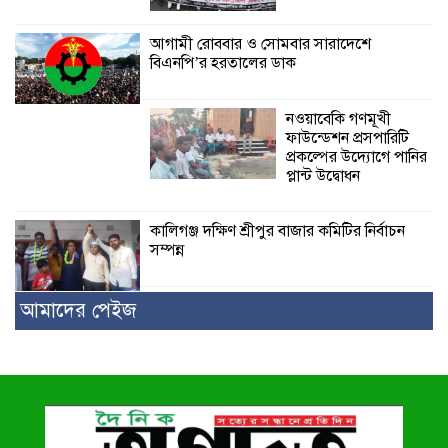
আগামী রোববার ও সোমবার সারাদেশে
বিএনপি’র হরতালের ডাক
নওয়াবেকি গণমূখী
ফাউন্ডেশন প্রসপারিটি
প্রকল্পের উদ্যোগে পানির
প্লান্ট উদ্বোধন
কালিগঞ্জ দক্ষিণ শ্রীপুর বাজার কমিটির নির্বাচন
সম্পন্ন
আমাদের পেইজ