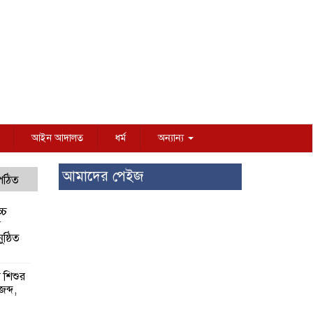
আইন আদালত
ধর্ম
অন্যান্য
আমাদের পেইজ
 পঠিত
্চ
র
ষ্ঠিত
য় শিশুর
 জব্দ,