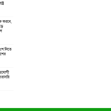
্ট্র
্ষ করবে,
ঁড়ে
ুল
ংশ নিতে
েশের
সহযোগী
সরাসরি