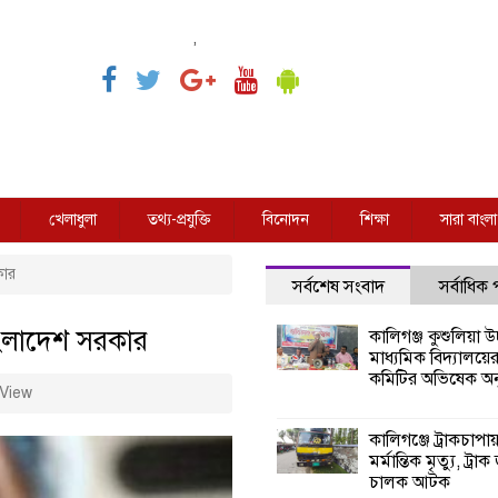
,
খেলাধুলা
তথ্য-প্রযুক্তি
বিনোদন
শিক্ষা
সারা বাংলা
কার
সর্বশেষ সংবাদ
সর্বাধিক
াংলাদেশ সরকার
কালিগঞ্জ কুশুলিয়া উচ
মাধ্যমিক বিদ্যালয়ে
কমিটির অভিষেক অনু
View
কালিগঞ্জে ট্রাকচাপা
মর্মান্তিক মৃত্যু, ট্রাক
চালক আটক