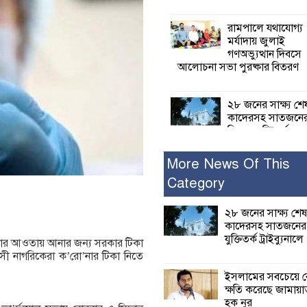
রামপালে যথাযোগ্য
মর্যাদায় জুলাই
গণঅভ্যুত্থান দিবসে
আলোচনা সভা পুরষ্কার বিতরণ
২৮ জনের সাক্ষ্য শে
কাদেরসহ সাতজনে
বিরুদ্ধে যুক্তিতর্ক
ট্রাইব্যুনালে
More News Of This
Category
ইসলামের সবচেয়ে 
ক্ষতি করেছে জামায়
নুরুল হক নুর
২৮ জনের সাক্ষ্য শেষ
কাদেরসহ সাতজনের ব
যুক্তিতর্ক ট্রাইব্যুনালে
িকার আওতায় আনার জন্য সরকার টিকা
পাঁচ মাসে সরকারে
য়সী নাগরিকেরা ক’রো’নার টিকা নিতে
দিচ্ছেন, আপনারা ওই
বছরে শহীদদের বিচ
ইসলামের সবচেয়ে ব
করলেন না কেন: শহীদ জিসানের 
ক্ষতি করেছে জামায়া
ক্ষোভ
হক নুর