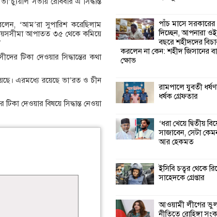
’র্চ্যুয়াল সভায় রোববার এ সিদ্ধান্ত
কালিগঞ্জে নিখোঁজ 
পাঁচ মাসে সরকারের
 বলেন, ‘আম’রা সুপারিশ করেছিলাম
মরদেহ অবশেষে ম
দিচ্ছেন, আপনারা ওই
 হয় বয়সসীমা আপাতত ৩৫ থেকে কমিয়ে
ইছামতী নদীতে
বছরে শহীদদের বিচা
’
করলেন না কেন: শহীদ জিসানের বা
র টিকা দেওয়ার সিদ্ধান্তের কথা
ক্ষোভ
শ্রীউলা ইউনিয়ন বি
২নং ওয়ার্ডের উদ্যো
েয়েছে। এরমধ্যে রয়েছে ভা’রত ও চীন
কর্মী সম্মেলন অনুষ্ঠ
রামপালে যুবতী ধর্ষণ
ধর্ষক গ্রেফতার
 টিকা দেওয়ার বিষয়ে সিদ্ধান্ত নেওয়া
শ্যামনগরে জলবায়ু
সহনশীল জনগোষ্ঠী 
‘ধরা খেয়ে দ্বিতীয় বি
প্রকল্পের অংশগ্রহণ
সাজাবেন, সেটা কেমন
শিখন ও অভিজ্ঞতা বিনিময় সভা
আর হেকমত
শ্যামনগরে বনবিভা
ইসিবি চত্বর থেকে রি
সিএমসির সাথে জে
সাহেদকে গ্রেপ্তার
মতবিনিময় সভা
আওয়ামী লীগের ভু
নীতিতে রোহিঙ্গা সং