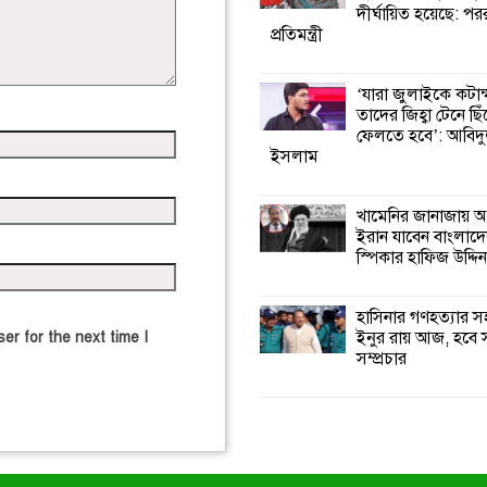
দীর্ঘায়িত হয়েছে: পররাষ
প্রতিমন্ত্রী
‘যারা জুলাইকে কটাক
তাদের জিহ্বা টেনে ছি
ফেলতে হবে’: আবিদ
ইসলাম
খামেনির জানাজায় অ
ইরান যাবেন বাংলাদ
স্পিকার হাফিজ উদ্দিন
হাসিনার গণহত্যার 
ইনুর রায় আজ, হবে 
er for the next time I
সম্প্রচার