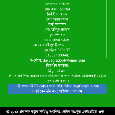
ব্যবস্থাপনা সম্পাদক
মোঃ রুমান দেওয়ান
নির্বাহী সম্পাদক
মোঃ আবুল বাসার
বার্তা সম্পাদক
মোঃ হাবিবুর রহমান
যুগ্ন সম্পাদক
মোঃ সেলিম মোড়ল
ডাঃ মোঃ সাইফুল ইসলাম
মোবাইলঃ 019107
01307100048,
ই-মেইল: dailyagradoot@gmail.com
বিভাগীয় কার্যালয়:
@gmail.com
বি: দ্র: প্রকাশিত সংবাদে কোন অভিযোগ ও লেখা পাঠাতে আমাদের ই-মেইলে
যোগাযোগ করুন।
এই ওয়েবসাইটের কোনো লেখা, ছবি, ভিডিও অনুমতি ছাড়া ব্যবহার
সম্পূর্ণ বেআইনি এবং শাস্তিযোগ্য অপরাধ।
© ২০১৯ প্রকাশক কর্তৃক সর্বস্বত্ব সংরক্ষিত. দৈনিক অগ্রদূত এন্টারপ্রাইজ এন্ড