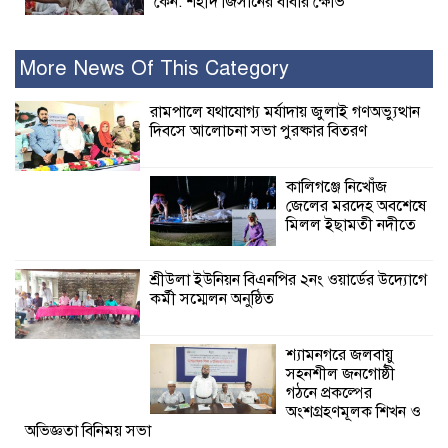
কেন: শহীদ জিসানের বাবার ক্ষোভ
কালিগঞ্জে নিখোঁজ জেলের মরদেহ অবশেষে
More News Of This Category
মিলল ইছামতী নদীতে
রামপালে যথাযোগ্য মর্যাদায় জুলাই গণঅভ্যুত্থান
দিবসে আলোচনা সভা পুরষ্কার বিতরণ
শ্রীউলা ইউনিয়ন
বিএনপির ২নং ওয়ার্ডের
উদ্যোগে কর্মী সম্মেলন
কালিগঞ্জে নিখোঁজ
অনুষ্ঠিত
জেলের মরদেহ অবশেষে
মিলল ইছামতী নদীতে
শ্যামনগরে জলবায়ু সহনশীল জনগোষ্ঠী গঠনে
প্রকল্পের অংশগ্রহণমূলক শিখন ও অভিজ্ঞতা
শ্রীউলা ইউনিয়ন বিএনপির ২নং ওয়ার্ডের উদ্যোগে
বিনিময় সভা
কর্মী সম্মেলন অনুষ্ঠিত
শ্যামনগরে বনবিভাগ ও সিএমসির সাথে
শ্যামনগরে জলবায়ু
জেলেদের মতবিনিময় সভা
সহনশীল জনগোষ্ঠী
গঠনে প্রকল্পের
শ্যামনগরে সুপেয়
অংশগ্রহণমূলক শিখন ও
অভিজ্ঞতা বিনিময় সভা
পানির সংকট নিরসনে