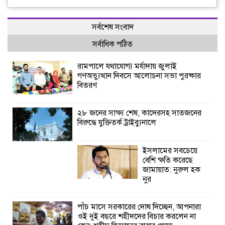
সর্বশেষ সংবাদ
সর্বাধিক পঠিত
রামপালে যথাযোগ্য মর্যাদায় জুলাই
গণঅভ্যুত্থান দিবসে আলোচনা সভা পুরষ্কার
বিতরণ
২৮ জনের সাক্ষ্য শেষ, কাদেরসহ সাতজনের
বিরুদ্ধে যুক্তিতর্ক ট্রাইব্যুনালে
ইসলামের সবচেয়ে
বেশি ক্ষতি করেছে
জামায়াত: নুরুল হক
নুর
পাঁচ মাসে সরকারের দোষ দিচ্ছেন, আপনারা
ওই দুই বছরে শহীদদের বিচার করলেন না