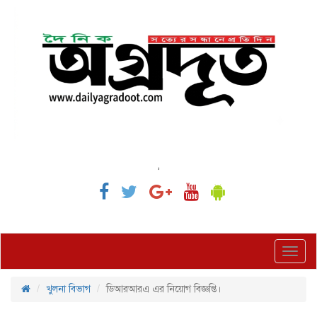
,
Toggl
navig
খুলনা বিভাগ
ডিআরআরএ এর নিয়োগ বিজ্ঞপ্তি।