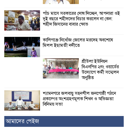
পাঁচ মাসে সরকারের দোষ দিচ্ছেন, আপনারা ওই
দুই বছরে শহীদদের বিচার করলেন না কেন:
শহীদ জিসানের বাবার ক্ষোভ
কালিগঞ্জে নিখোঁজ জেলের মরদেহ অবশেষে
মিলল ইছামতী নদীতে
শ্রীউলা ইউনিয়ন
বিএনপির ২নং ওয়ার্ডের
উদ্যোগে কর্মী সম্মেলন
অনুষ্ঠিত
শ্যামনগরে জলবায়ু সহনশীল জনগোষ্ঠী গঠনে
প্রকল্পের অংশগ্রহণমূলক শিখন ও অভিজ্ঞতা
বিনিময় সভা
আমাদের পেইজ