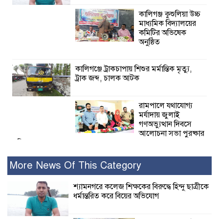
কালিগঞ্জ কুশুলিয়া উচ্চ
মাধ্যমিক বিদ্যালয়ের
কমিটির অভিষেক
অনুষ্ঠিত
কালিগঞ্জে ট্রাকচাপায় শিশুর মর্মান্তিক মৃত্যু,
ট্রাক জব্দ, চালক আটক
রামপালে যথাযোগ্য
মর্যাদায় জুলাই
গণঅভ্যুত্থান দিবসে
আলোচনা সভা পুরষ্কার
বিতরণ
More News Of This Category
২৮ জনের সাক্ষ্য শেষ, কাদেরসহ সাতজনের
বিরুদ্ধে যুক্তিতর্ক ট্রাইব্যুনালে
শ্যামনগরে কলেজ শিক্ষকের বিরুদ্ধে হিন্দু ছাত্রীকে
ধর্মান্তরিত করে বিয়ের অভিযোগ
ইসলামের সবচেয়ে
বেশি ক্ষতি করেছে