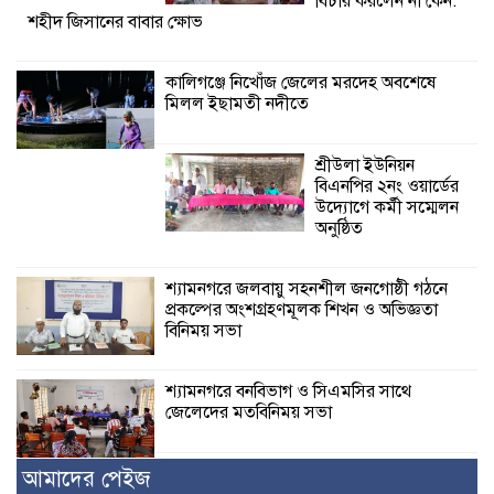
বিচার করলেন না কেন:
শহীদ জিসানের বাবার ক্ষোভ
কালিগঞ্জে নিখোঁজ জেলের মরদেহ অবশেষে
মিলল ইছামতী নদীতে
শ্রীউলা ইউনিয়ন
বিএনপির ২নং ওয়ার্ডের
উদ্যোগে কর্মী সম্মেলন
অনুষ্ঠিত
শ্যামনগরে জলবায়ু সহনশীল জনগোষ্ঠী গঠনে
প্রকল্পের অংশগ্রহণমূলক শিখন ও অভিজ্ঞতা
বিনিময় সভা
শ্যামনগরে বনবিভাগ ও সিএমসির সাথে
জেলেদের মতবিনিময় সভা
আমাদের পেইজ