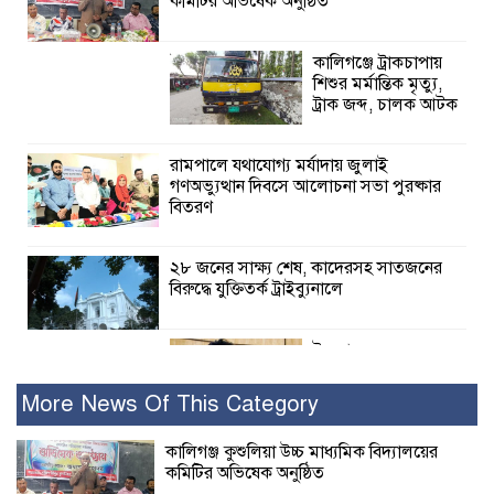
কমিটির অভিষেক অনুষ্ঠিত
কালিগঞ্জে ট্রাকচাপায়
শিশুর মর্মান্তিক মৃত্যু,
ট্রাক জব্দ, চালক আটক
রামপালে যথাযোগ্য মর্যাদায় জুলাই
গণঅভ্যুত্থান দিবসে আলোচনা সভা পুরষ্কার
বিতরণ
২৮ জনের সাক্ষ্য শেষ, কাদেরসহ সাতজনের
বিরুদ্ধে যুক্তিতর্ক ট্রাইব্যুনালে
ইসলামের সবচেয়ে
বেশি ক্ষতি করেছে
জামায়াত: নুরুল হক
More News Of This Category
নুর
কালিগঞ্জ কুশুলিয়া উচ্চ মাধ্যমিক বিদ্যালয়ের
কমিটির অভিষেক অনুষ্ঠিত
পাঁচ মাসে সরকারের দোষ দিচ্ছেন, আপনারা