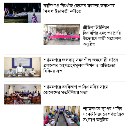
কালিগঞ্জে নিখোঁজ জেলের মরদেহ অবশেষে
মিলল ইছামতী নদীতে
শ্যামনগরে বনবিভাগ ও সিএমসির সাথে
জেলেদের মতবিনিময় সভা
শ্রীউলা ইউনিয়ন
বিএনপির ২নং ওয়ার্ডের
উদ্যোগে কর্মী সম্মেলন
অনুষ্ঠিত
শ্যামনগরে জলবায়ু সহনশীল জনগোষ্ঠী গঠনে
প্রকল্পের অংশগ্রহণমূলক শিখন ও অভিজ্ঞতা
বিনিময় সভা
শ্যামনগরে বনবিভাগ ও সিএমসির সাথে
জেলেদের মতবিনিময় সভা
শ্যামনগরে সুপেয় পানির
সংকট নিরসনে গণতান্ত্রিক
সংলাপ অনুষ্ঠিত