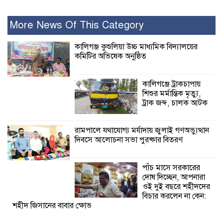
ইসলামের সবচেয়ে
বেশি ক্ষতি করেছে
জামায়াত: নুরুল হক
More News Of This Category
নুর
কালিগঞ্জ কুশুলিয়া উচ্চ মাধ্যমিক বিদ্যালয়ের
কমিটির অভিষেক অনুষ্ঠিত
পাঁচ মাসে সরকারের দোষ দিচ্ছেন, আপনারা
ওই দুই বছরে শহীদদের বিচার করলেন না
কেন: শহীদ জিসানের বাবার ক্ষোভ
কালিগঞ্জে ট্রাকচাপায়
শিশুর মর্মান্তিক মৃত্যু,
কালিগঞ্জে নিখোঁজ জেলের মরদেহ অবশেষে
ট্রাক জব্দ, চালক আটক
মিলল ইছামতী নদীতে
রামপালে যথাযোগ্য মর্যাদায় জুলাই গণঅভ্যুত্থান
দিবসে আলোচনা সভা পুরষ্কার বিতরণ
শ্রীউলা ইউনিয়ন
বিএনপির ২নং ওয়ার্ডের
উদ্যোগে কর্মী সম্মেলন
পাঁচ মাসে সরকারের
অনুষ্ঠিত
দোষ দিচ্ছেন, আপনারা
ওই দুই বছরে শহীদদের
শ্যামনগরে জলবায়ু সহনশীল জনগোষ্ঠী গঠনে
বিচার করলেন না কেন:
শহীদ জিসানের বাবার ক্ষোভ
প্রকল্পের অংশগ্রহণমূলক শিখন ও অভিজ্ঞতা
বিনিময় সভা