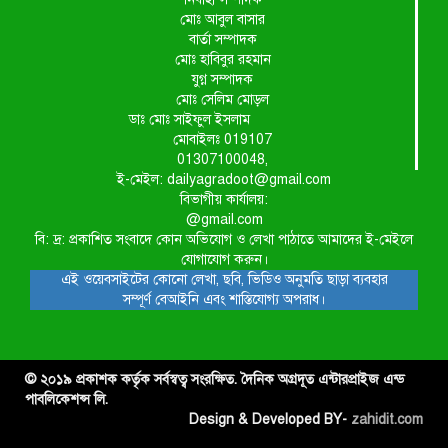
মোঃ আবুল বাসার
বার্তা সম্পাদক
মোঃ হাবিবুর রহমান
যুগ্ন সম্পাদক
মোঃ সেলিম মোড়ল
ডাঃ মোঃ সাইফুল ইসলাম
মোবাইলঃ 019107
01307100048,
ই-মেইল: dailyagradoot@gmail.com
বিভাগীয় কার্যালয়:
@gmail.com
বি: দ্র: প্রকাশিত সংবাদে কোন অভিযোগ ও লেখা পাঠাতে আমাদের ই-মেইলে
যোগাযোগ করুন।
এই ওয়েবসাইটের কোনো লেখা, ছবি, ভিডিও অনুমতি ছাড়া ব্যবহার
সম্পূর্ণ বেআইনি এবং শাস্তিযোগ্য অপরাধ।
© ২০১৯ প্রকাশক কর্তৃক সর্বস্বত্ব সংরক্ষিত. দৈনিক অগ্রদূত এন্টারপ্রাইজ এন্ড
পাবলিকেশন্স লি.
Design & Developed BY-
zahidit.com