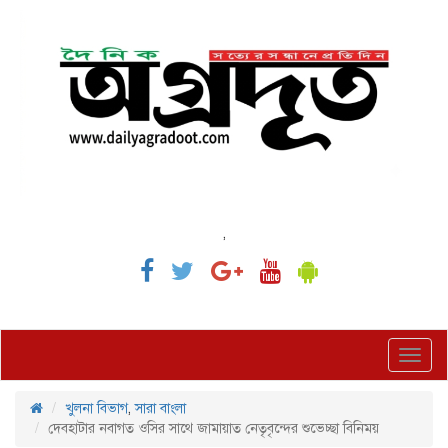
,
Toggl
navig
খুলনা বিভাগ
,
সারা বাংলা
দেবহাটার নবাগত ওসির সাথে জামায়াত নেতৃবৃন্দের শুভেচ্ছা বিনিময়