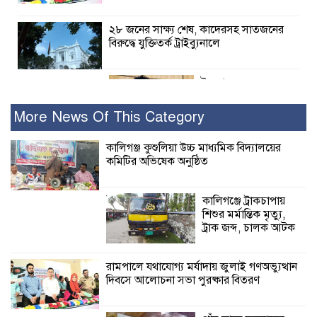
২৮ জনের সাক্ষ্য শেষ, কাদেরসহ সাতজনের
বিরুদ্ধে যুক্তিতর্ক ট্রাইব্যুনালে
ইসলামের সবচেয়ে
বেশি ক্ষতি করেছে
জামায়াত: নুরুল হক
More News Of This Category
নুর
কালিগঞ্জ কুশুলিয়া উচ্চ মাধ্যমিক বিদ্যালয়ের
কমিটির অভিষেক অনুষ্ঠিত
পাঁচ মাসে সরকারের দোষ দিচ্ছেন, আপনারা
ওই দুই বছরে শহীদদের বিচার করলেন না
কেন: শহীদ জিসানের বাবার ক্ষোভ
কালিগঞ্জে ট্রাকচাপায়
শিশুর মর্মান্তিক মৃত্যু,
কালিগঞ্জে নিখোঁজ জেলের মরদেহ অবশেষে
ট্রাক জব্দ, চালক আটক
মিলল ইছামতী নদীতে
রামপালে যথাযোগ্য মর্যাদায় জুলাই গণঅভ্যুত্থান
দিবসে আলোচনা সভা পুরষ্কার বিতরণ
শ্রীউলা ইউনিয়ন
বিএনপির ২নং ওয়ার্ডের
উদ্যোগে কর্মী সম্মেলন