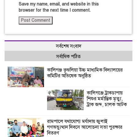
Save my name, email, and website in this
browser for the next time I comment.
সর্বশেষ সংবাদ
সর্বাধিক পঠিত
কালিগঞ্জ কুশুলিয়া উচ্চ মাধ্যমিক বিদ্যালয়ের
কমিটির অভিষেক অনুষ্ঠিত
কালিগঞ্জে ট্রাকচাপায়
শিশুর মর্মান্তিক মৃত্যু,
ট্রাক জব্দ, চালক আটক
রামপালে যথাযোগ্য মর্যাদায় জুলাই
গণঅভ্যুত্থান দিবসে আলোচনা সভা পুরষ্কার
বিতরণ