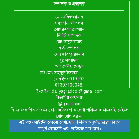
সম্পাদক ও প্রকাশক
মোঃ মনিরুজ্জামান
ব্যবস্থাপনা সম্পাদক
মোঃ রুমান দেওয়ান
নির্বাহী সম্পাদক
মোঃ আবুল বাসার
বার্তা সম্পাদক
মোঃ হাবিবুর রহমান
যুগ্ন সম্পাদক
মোঃ সেলিম মোড়ল
ডাঃ মোঃ সাইফুল ইসলাম
মোবাইলঃ 019107
01307100048,
ই-মেইল: dailyagradoot@gmail.com
বিভাগীয় কার্যালয়:
@gmail.com
বি: দ্র: প্রকাশিত সংবাদে কোন অভিযোগ ও লেখা পাঠাতে আমাদের ই-মেইলে
যোগাযোগ করুন।
এই ওয়েবসাইটের কোনো লেখা, ছবি, ভিডিও অনুমতি ছাড়া ব্যবহার
সম্পূর্ণ বেআইনি এবং শাস্তিযোগ্য অপরাধ।