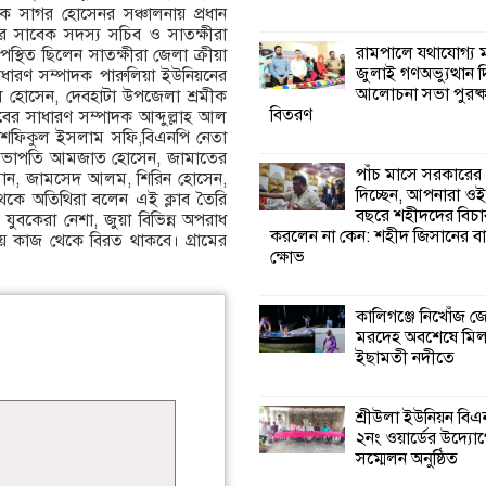
ক সাগর হোসেনর সঞ্চালনায় প্রধান
র সাবেক সদস্য সচিব ও সাতক্ষীরা
কালিগঞ্জে নিখোঁজ 
রামপালে যথাযোগ্য মর
পস্থিত ছিলেন সাতক্ষীরা জেলা ক্রীয়া
মরদেহ অবশেষে ম
জুলাই গণঅভ্যুত্থান 
ারণ সম্পাদক পারুলিয়া ইউনিয়নের
ইছামতী নদীতে
আলোচনা সভা পুরষ্ক
ুল হোসেন, দেবহাটা উপজেলা শ্রমীক
বিতরণ
াবের সাধারণ সম্পাদক আব্দুল্লাহ আল
 শফিকুল ইসলাম সফি,বিএনপি নেতা
শ্রীউলা ইউনিয়ন বি
র সভাপতি আমজাত হোসেন, জামাতের
২নং ওয়ার্ডের উদ্যো
পাঁচ মাসে সরকারের
রহমান, জামসেদ আলম, শিরিন হোসেন,
কর্মী সম্মেলন অনুষ্ঠ
দিচ্ছেন, আপনারা ওই
কে অতিথিরা বলেন এই ক্লাব তৈরি
বছরে শহীদদের বিচা
যুবকেরা নেশা, জুয়া বিভিন্ন অপরাধ
করলেন না কেন: শহীদ জিসানের বা
য় কাজ থেকে বিরত থাকবে। গ্রামের
শ্যামনগরে জলবায়ু
ক্ষোভ
সহনশীল জনগোষ্ঠী 
প্রকল্পের অংশগ্রহণ
শিখন ও অভিজ্ঞতা বিনিময় সভা
কালিগঞ্জে নিখোঁজ 
মরদেহ অবশেষে মি
ইছামতী নদীতে
শ্যামনগরে বনবিভা
সিএমসির সাথে জে
মতবিনিময় সভা
শ্রীউলা ইউনিয়ন বি
২নং ওয়ার্ডের উদ্যোগ
সম্মেলন অনুষ্ঠিত