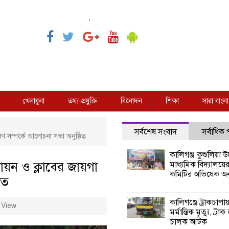
,
খেলাধুলা
তথ্য-প্রযুক্তি
বিনোদন
শিক্ষা
সারা বাংলা
সর্বশেষ সংবাদ
সর্বাধিক
ধারণ সম্পর্কে আলোচনা সভা অনুষ্ঠিত
কালিগঞ্জ কুশুলিয়া উচ
বায়ন ও ক্লাবের জায়গা
মাধ্যমিক বিদ্যালয়ে
কমিটির অভিষেক অনু
িত
কালিগঞ্জে ট্রাকচাপা
 View
মর্মান্তিক মৃত্যু, ট্রাক
চালক আটক