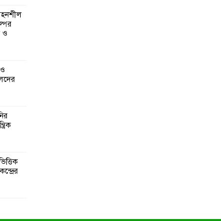
 সহনশীল
্পের
ন ও
 ও
েদের
নির
্রিক
িত্তিক
ন্দ্রের