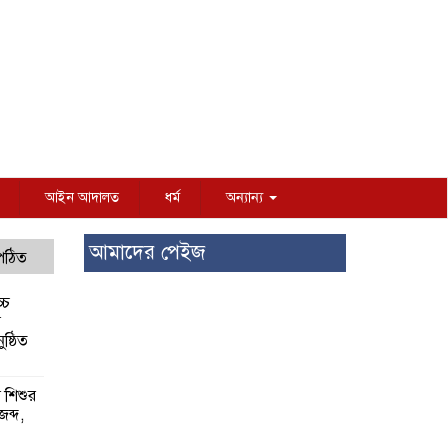
আইন আদালত
ধর্ম
অন্যান্য
আমাদের পেইজ
 পঠিত
্চ
র
ষ্ঠিত
য় শিশুর
 জব্দ,