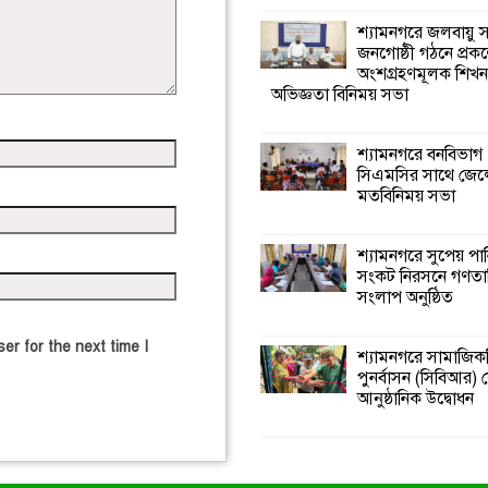
শ্যামনগরে জলবায়ু
জনগোষ্ঠী গঠনে প্রকল
অংশগ্রহণমূলক শিখ
অভিজ্ঞতা বিনিময় সভা
শ্যামনগরে বনবিভাগ
সিএমসির সাথে জেল
মতবিনিময় সভা
শ্যামনগরে সুপেয় পা
সংকট নিরসনে গণতান্ত
সংলাপ অনুষ্ঠিত
er for the next time I
শ্যামনগরে সামাজিকভ
পুনর্বাসন (সিবিআর) কে
আনুষ্ঠানিক উদ্বোধন