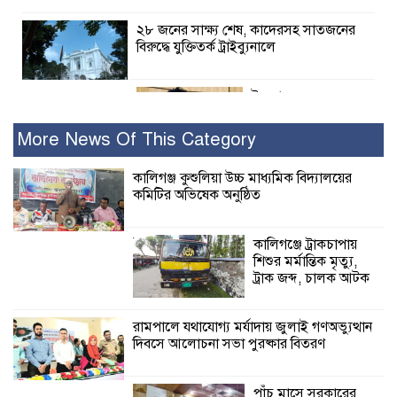
২৮ জনের সাক্ষ্য শেষ, কাদেরসহ সাতজনের
বিরুদ্ধে যুক্তিতর্ক ট্রাইব্যুনালে
ইসলামের সবচেয়ে
বেশি ক্ষতি করেছে
জামায়াত: নুরুল হক
More News Of This Category
নুর
কালিগঞ্জ কুশুলিয়া উচ্চ মাধ্যমিক বিদ্যালয়ের
কমিটির অভিষেক অনুষ্ঠিত
পাঁচ মাসে সরকারের দোষ দিচ্ছেন, আপনারা
ওই দুই বছরে শহীদদের বিচার করলেন না
কেন: শহীদ জিসানের বাবার ক্ষোভ
কালিগঞ্জে ট্রাকচাপায়
শিশুর মর্মান্তিক মৃত্যু,
কালিগঞ্জে নিখোঁজ জেলের মরদেহ অবশেষে
ট্রাক জব্দ, চালক আটক
মিলল ইছামতী নদীতে
রামপালে যথাযোগ্য মর্যাদায় জুলাই গণঅভ্যুত্থান
দিবসে আলোচনা সভা পুরষ্কার বিতরণ
শ্রীউলা ইউনিয়ন
বিএনপির ২নং ওয়ার্ডের
উদ্যোগে কর্মী সম্মেলন
পাঁচ মাসে সরকারের
অনুষ্ঠিত