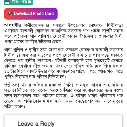
Download Photo Card
আলমগীর কবীর:
মঙ্গলবার সকালে উপজেলার ঘোষনগর দিঘীপাড়া
এলাকার মাতাজী-ঘোষনগর আঞ্চলিক সড়কের পাশ থেকে লাশটি উদ্ধার
করে পত্নীতলা থানা-পুলিশ। মেহেদী হাসান উপজেলার ঘোষনগর দিঘী
পাড়া গ্রামের আলীম উদ্দিনের ছেলে।
থানা-পুলিশ ও স্থানীয় সূত্রে জানা যায়, সকালে ঘোষনগর মাতাজী সড়কের
দিঘীপাড়া এলাকায় সড়কের পাশে মেহেদী হাসানের লাশ পড়ে থাকতে
দেখতে পায় স্থানীয় লোকজন। ঘটনাটি জানাজানি হলে মৃতদেহটি দেখতে
স্থানীয়রা সেখানে ভীড় জমান। খবর পেয়ে পুলিশ ঘটনাস্থলে গিয়ে সকাল
১০ টার দিকে লাশটি উদ্ধার করে ময়নাতদন্তে পাঠায় । পরে খোঁজ খবর নিয়ে
পুলিশ নিহতের নাম পরিচয় নিশ্চিত হন।
পত্নীতলা থানার অফিসার ইনচার্জ (ওসি) শামসুল আলম শাহ ঘটনার
সত্যতা নিশ্চিত করে বলেন, মরদেহ উদ্ধার করে ময়নাতদন্তের জন্য নওগাঁ
সদর হাসপাতাল মর্গে পাঠানো হয়েছে। এ ঘটনায় থানায় পরিবারের পক্ষ
থেকে এখন পর্যন্ত কোন মামলা হয়নি। ময়নাতদন্তের পর জানা যাবে মৃত্যুর
সঠিক কারন।
Leave a Reply