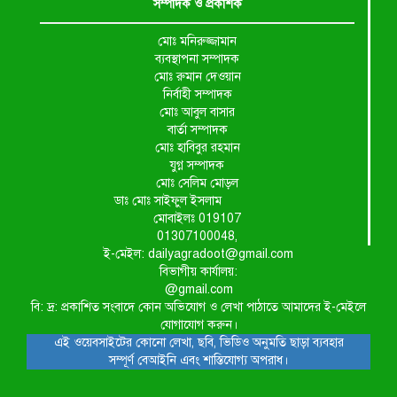
সম্পাদক ও প্রকাশক
মোঃ মনিরুজ্জামান
ব্যবস্থাপনা সম্পাদক
মোঃ রুমান দেওয়ান
নির্বাহী সম্পাদক
মোঃ আবুল বাসার
বার্তা সম্পাদক
মোঃ হাবিবুর রহমান
যুগ্ন সম্পাদক
মোঃ সেলিম মোড়ল
ডাঃ মোঃ সাইফুল ইসলাম
মোবাইলঃ 019107
01307100048,
ই-মেইল: dailyagradoot@gmail.com
বিভাগীয় কার্যালয়:
@gmail.com
বি: দ্র: প্রকাশিত সংবাদে কোন অভিযোগ ও লেখা পাঠাতে আমাদের ই-মেইলে
যোগাযোগ করুন।
এই ওয়েবসাইটের কোনো লেখা, ছবি, ভিডিও অনুমতি ছাড়া ব্যবহার
সম্পূর্ণ বেআইনি এবং শাস্তিযোগ্য অপরাধ।