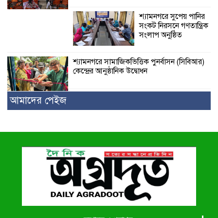
শ্যামনগরে সুপেয় পানির
সংকট নিরসনে গণতান্ত্রিক
সংলাপ অনুষ্ঠিত
শ্যামনগরে সামাজিকভিত্তিক পুনর্বাসন (সিবিআর)
কেন্দ্রের আনুষ্ঠানিক উদ্বোধন
আমাদের পেইজ