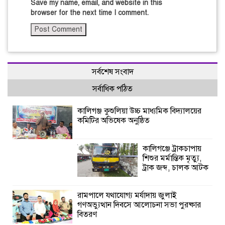
Save my name, email, and website in this
browser for the next time I comment.
সর্বশেষ সংবাদ
সর্বাধিক পঠিত
কালিগঞ্জ কুশুলিয়া উচ্চ মাধ্যমিক বিদ্যালয়ের
কমিটির অভিষেক অনুষ্ঠিত
কালিগঞ্জে ট্রাকচাপায়
শিশুর মর্মান্তিক মৃত্যু,
ট্রাক জব্দ, চালক আটক
রামপালে যথাযোগ্য মর্যাদায় জুলাই
গণঅভ্যুত্থান দিবসে আলোচনা সভা পুরষ্কার
বিতরণ