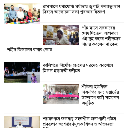
রামপালে যথাযোগ্য মর্যাদায় জুলাই গণঅভ্যুত্থান
দিবসে আলোচনা সভা পুরষ্কার বিতরণ
শ্রীউলা ইউনিয়ন
বিএনপির ২নং ওয়ার্ডের
উদ্যোগে কর্মী সম্মেলন
পাঁচ মাসে সরকারের
অনুষ্ঠিত
দোষ দিচ্ছেন, আপনারা
ওই দুই বছরে শহীদদের
শ্যামনগরে জলবায়ু সহনশীল জনগোষ্ঠী গঠনে
বিচার করলেন না কেন:
শহীদ জিসানের বাবার ক্ষোভ
প্রকল্পের অংশগ্রহণমূলক শিখন ও অভিজ্ঞতা
বিনিময় সভা
কালিগঞ্জে নিখোঁজ জেলের মরদেহ অবশেষে
মিলল ইছামতী নদীতে
শ্যামনগরে বনবিভাগ ও সিএমসির সাথে
জেলেদের মতবিনিময় সভা
শ্রীউলা ইউনিয়ন
বিএনপির ২নং ওয়ার্ডের
উদ্যোগে কর্মী সম্মেলন
অনুষ্ঠিত
শ্যামনগরে জলবায়ু সহনশীল জনগোষ্ঠী গঠনে
প্রকল্পের অংশগ্রহণমূলক শিখন ও অভিজ্ঞতা