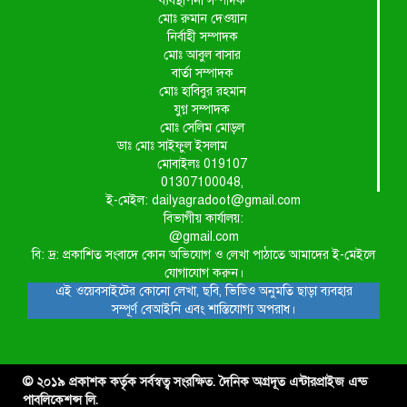
ব্যবস্থাপনা সম্পাদক
মোঃ রুমান দেওয়ান
নির্বাহী সম্পাদক
মোঃ আবুল বাসার
বার্তা সম্পাদক
মোঃ হাবিবুর রহমান
যুগ্ন সম্পাদক
মোঃ সেলিম মোড়ল
ডাঃ মোঃ সাইফুল ইসলাম
মোবাইলঃ 019107
01307100048,
ই-মেইল: dailyagradoot@gmail.com
বিভাগীয় কার্যালয়:
@gmail.com
বি: দ্র: প্রকাশিত সংবাদে কোন অভিযোগ ও লেখা পাঠাতে আমাদের ই-মেইলে
যোগাযোগ করুন।
এই ওয়েবসাইটের কোনো লেখা, ছবি, ভিডিও অনুমতি ছাড়া ব্যবহার
সম্পূর্ণ বেআইনি এবং শাস্তিযোগ্য অপরাধ।
© ২০১৯ প্রকাশক কর্তৃক সর্বস্বত্ব সংরক্ষিত. দৈনিক অগ্রদূত এন্টারপ্রাইজ এন্ড
পাবলিকেশন্স লি.