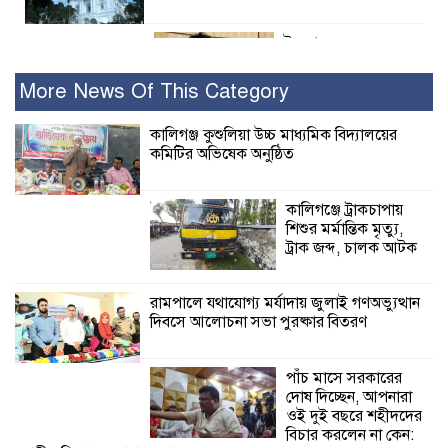
ইসলামের সবচেয়ে
বেশি ক্ষতি করেছে
জামায়াত: নুরুল হক
More News Of This Category
নুর
কালিগঞ্জ কুশুলিয়া উচ্চ মাধ্যমিক বিদ্যালয়ের
কমিটির অভিষেক অনুষ্ঠিত
পাঁচ মাসে সরকারের দোষ দিচ্ছেন, আপনারা
ওই দুই বছরে শহীদদের বিচার করলেন না
কেন: শহীদ জিসানের বাবার ক্ষোভ
কালিগঞ্জে ট্রাকচাপায়
শিশুর মর্মান্তিক মৃত্যু,
কালিগঞ্জে নিখোঁজ জেলের মরদেহ অবশেষে
ট্রাক জব্দ, চালক আটক
মিলল ইছামতী নদীতে
রামপালে যথাযোগ্য মর্যাদায় জুলাই গণঅভ্যুত্থান
দিবসে আলোচনা সভা পুরষ্কার বিতরণ
শ্রীউলা ইউনিয়ন
বিএনপির ২নং ওয়ার্ডের
উদ্যোগে কর্মী সম্মেলন
পাঁচ মাসে সরকারের
অনুষ্ঠিত
দোষ দিচ্ছেন, আপনারা
ওই দুই বছরে শহীদদের
শ্যামনগরে জলবায়ু সহনশীল জনগোষ্ঠী গঠনে
বিচার করলেন না কেন: