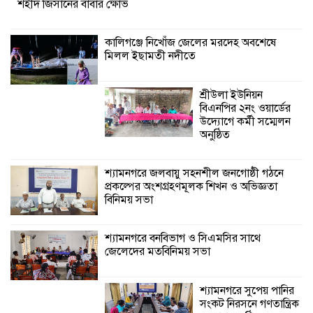
শহীদ জিসানের বাবার ক্ষোভ
প্রকল্পের অংশগ্রহণমূলক শিখন ও অভিজ্ঞতা
বিনিময় সভা
কালিগঞ্জে নিখোঁজ জেলের মরদেহ অবশেষে
মিলল ইছামতী নদীতে
শ্যামনগরে বনবিভাগ ও সিএমসির সাথে
জেলেদের মতবিনিময় সভা
শ্রীউলা ইউনিয়ন
বিএনপির ২নং ওয়ার্ডের
উদ্যোগে কর্মী সম্মেলন
অনুষ্ঠিত
শ্যামনগরে জলবায়ু সহনশীল জনগোষ্ঠী গঠনে
প্রকল্পের অংশগ্রহণমূলক শিখন ও অভিজ্ঞতা
বিনিময় সভা
শ্যামনগরে বনবিভাগ ও সিএমসির সাথে
জেলেদের মতবিনিময় সভা
শ্যামনগরে সুপেয় পানির
সংকট নিরসনে গণতান্ত্রিক