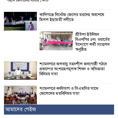
শহীদ জিসানের বাবার ক্ষোভ
কালিগঞ্জে নিখোঁজ জেলের মরদেহ অবশেষে
মিলল ইছামতী নদীতে
শ্রীউলা ইউনিয়ন
বিএনপির ২নং ওয়ার্ডের
উদ্যোগে কর্মী সম্মেলন
অনুষ্ঠিত
শ্যামনগরে জলবায়ু সহনশীল জনগোষ্ঠী গঠনে
প্রকল্পের অংশগ্রহণমূলক শিখন ও অভিজ্ঞতা
বিনিময় সভা
শ্যামনগরে বনবিভাগ ও সিএমসির সাথে
জেলেদের মতবিনিময় সভা
আমাদের পেইজ