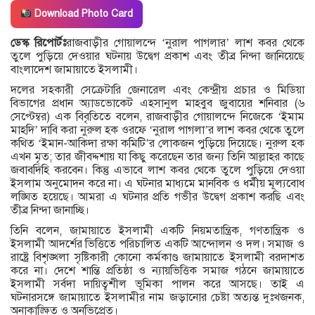
Download Photo Card
ডেস্ক রিপোর্টঃ
রাজবাড়ীর গোয়ালন্দে ‘নুরাল পাগলার’ লাশ কবর থেকে
তুলে পুড়িয়ে দেওয়ার ঘটনায় উদ্বেগ প্রকাশ এবং তীব্র নিন্দা জানিয়েছে
বাংলাদেশ জামায়াতে ইসলামী।
দলের সহকারী সেক্রেটারি জেনারেল এবং কেন্দ্রীয় প্রচার ও মিডিয়া
বিভাগের প্রধান অ্যাডভোকেট এহসানুল মাহবুব জুবায়ের শনিবার (৬
সেপ্টেম্বর) এক বিবৃতিতে বলেন, রাজবাড়ীর গোয়ালন্দে নিজেকে ‘ইমাম
মাহদি’ দাবি করা নুরুল হক ওরফে ‘নুরাল পাগলা’র লাশ কবর থেকে তুলে
কথিত ‘ইমান-আকিদা রক্ষা কমিটি’র লোকজন পুড়িয়ে দিয়েছে। নুরুল হক
এখন মৃত; তার জীবদ্দশায় যা কিছু করেছেন তার জন্য তিনি আল্লাহর কাছে
জবাবদিহি করবেন। কিন্তু এভাবে লাশ কবর থেকে তুলে পুড়িয়ে দেওয়া
ইসলাম অনুমোদন করে না। এ ঘটনার মাধ্যমে মানবিক ও ধর্মীয় মূল্যবোধ
লঙ্ঘিত হয়েছে। আমরা এ ঘটনার প্রতি গভীর উদ্বেগ প্রকাশ করছি এবং
তীব্র নিন্দা জানাচ্ছি।
তিনি বলেন, জামায়াতে ইসলামী একটি নিয়মতান্ত্রিক, গণতান্ত্রিক ও
ইসলামী আদর্শের ভিত্তিতে পরিচালিত একটি আন্দোলন ও দল। সমাজ ও
রাষ্ট্রে বিশৃঙ্খলা সৃষ্টিকারী কোনো কর্মকাণ্ড জামায়াতে ইসলামী বরদাশত
করে না। দেশে শান্তি প্রতিষ্ঠা ও ন্যায়ভিত্তিক সমাজ গঠনে জামায়াতে
ইসলামী সর্বদা দায়িত্বশীল ভূমিকা পালন করে আসছে। তাই এ
ঘটনারসঙ্গে জামায়াতে ইসলামীর নাম জড়ানোর চেষ্টা অত্যন্ত দুঃখজনক,
অনাকাঙ্ক্ষিত ও অনভিপ্রেত।