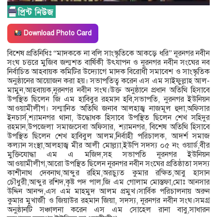
Download Photo Card
বিশেষ প্রতিনিধিঃ “মাদককে না বলি সাংস্কৃতিকে আকড়ে ধরি” নূরনগর নবীন
সংঘ চত্তরে মুজিব জন্মশত বার্ষিকী উৎযাপন ও নূরনগর নবীন সংঘের নব
নির্বাচিত আহবায়ক কমিটির উদ্যোগে মাদক বিরোধী সমাবেশ ও সাংস্কৃতিক
অনুষ্ঠানের আয়োজন করা হয়। সভাপতিত্ব করেন এস এম সাইফুল্লাহ আল-
মামুন,আহবায়ক,নূরনগর নবীন সংঘ।উক্ত অনুষ্ঠানে প্রধান অতিথি হিসাবে
উপস্থিত ছিলেন জি এম হাবিবুর রহমান হবি,সভাপতি, নুরনগর ইউনিয়ন
আওয়ামীলীগ। সন্মানিত অতিথি জনাব আলহাজ্ব নাজমূল হুদা,অফিসার
ইনচার্স,শ্যামনগর থানা, উদ্ধোধক হিসাবে উপস্থিত ছিলেন শেখ সহিদুর
রহমান,উপজেলা সমাজসেবা অফিসার, শ্যামনগর, বিশেষ অতিথি হিসাবে
উপস্থিত ছিলেন শেখ হাবিবুল আলম,নির্বাহী পরিচালক, আদর্শ সমাজ
কল্যান সংস্থা,আলহাজ্ব মীর আলী মোল্ল্যা,ইউপি সদস্য ০৫ নং ওয়ার্ড,বীর
মুক্তিযোদ্ধা এম এ মজিদ,সহ সভাপতি নূরনগর ইউনিয়ন
আওয়ামীলীগ,আরো উপস্থিত ছিলেন নূরনগর নবীন সংঘের প্রতিষ্ঠাতা সদস্য
কাশীনাথ দেবনাথ,আব্দুর রহিম,অরচ্যুত কুমার রক্ষিত,আবু হাসান
চৌধুরী,আব্দুর রশিদ,কৃষ্ট পদ পাল,জি এম গোলাম মোস্তফা,মোঃ আনসার
উদ্দিন আনন্দ,এস এম মাহমুদ আলম প্রমুখ।সার্বিক পরিচালনায় অরুন
কুমার মুখার্জী ও জিয়াউর রহমান জিয়া, সদস্য, নূরনগর নবীন সংঘ।সমগ্র
অনুষ্ঠানটি সঞ্চালনা করেন এস এম সোহেল রানা বাবু,সাধারন