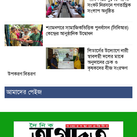
সংকট নিরসনে গণতান্ত্রিক
সংলাপ অনুষ্ঠিত
শ্যামনগরে সামাজিকভিত্তিক পুনর্বাসন (সিবিআর)
কেন্দ্রের আনুষ্ঠানিক উদ্বোধন
লিডার্সের উদ্যোগে নারী
স্বাবলম্বী দলের মাঝে
অনুদানের চেক ও
কৃষকদের বীজ সংরক্ষণ
উপকরণ বিতরণ
আমাদের পেইজ