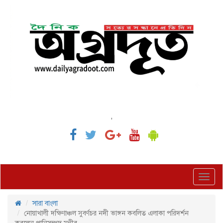
,
Toggl
navig
সারা বাংলা
নোয়াখালী দক্ষিণাঞ্চল সুবর্ণচর নদী ভাঙ্গন কবলিত এলাকা পরিদর্শন