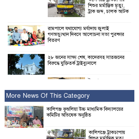
শিশুর মর্মান্তিক মৃত্যু,
ট্রাক জব্দ, চালক আটক
রামপালে যথাযোগ্য মর্যাদায় জুলাই
গণঅভ্যুত্থান দিবসে আলোচনা সভা পুরষ্কার
বিতরণ
২৮ জনের সাক্ষ্য শেষ, কাদেরসহ সাতজনের
বিরুদ্ধে যুক্তিতর্ক ট্রাইব্যুনালে
ইসলামের সবচেয়ে
বেশি ক্ষতি করেছে
জামায়াত: নুরুল হক
More News Of This Category
নুর
কালিগঞ্জ কুশুলিয়া উচ্চ মাধ্যমিক বিদ্যালয়ের
কমিটির অভিষেক অনুষ্ঠিত
পাঁচ মাসে সরকারের দোষ দিচ্ছেন, আপনারা
ওই দুই বছরে শহীদদের বিচার করলেন না
কেন: শহীদ জিসানের বাবার ক্ষোভ
কালিগঞ্জে ট্রাকচাপায়
শিশুর মর্মান্তিক মৃত্যু,