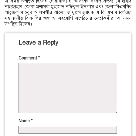
এ সময় উপস্থিত ছিলেন নোয়াখালী-৪ আসনের সংসদ সদস্য মোহাম্মদ
শাহজাহান, জেলা প্রশাসক মুহাম্মদ শফিকুল ইসলাম এবং জেলা বিএনপির
আহ্বায়ক মাহবুব আলমগীর আলো ও যুগ্নআহবায়ক এ বি এম জাকারিয়া
সহ স্থানীয় বিএনপির অঙ্গ ও সহযোগি সংগঠনের নেতাকর্মীরা এ সময়
উপস্থিত ছিলেন।
Leave a Reply
Comment
*
Name
*