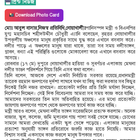
Download Photo Card
মোঃ আবুল বাসার,নিজস্ব প্রতিনিধি,নোয়াখালীঃ
পানিসম্পদ মন্ত্রী ও বিএনপির
যুগ্ম মহাসচিব শহীদউদ্দীন চৌধুরী এ্যানি বলেছেন, বৃহত্তর নোয়াখালীর
উপকূলীয় অঞ্চলের মানুষ প্রকৃতির সাথে যুদ্ধ করে এখানে বসবাস করে।
নদীর পাড়ে এ অঞ্চলের মানুষ যারা থাকে, তারা সব সময় নদীভাঙ্গন,
প্লাবন, বন্যা এই পরিস্থিতি গুলোকে মোকাবেলা করে এখানে বসবাস করে
আসছে।
রোববার (১৭ মে) দুপুরে নোয়াখালীর হাতিয়া ও সুবর্ণচর এলাকায় মেঘনা
নদীর ভাঙন পরিদর্শনে গিয়ে তিনি এসব কথা বলেন।
তিনি বলেন, আজকে দেশে একটা নির্বাচিত সরকার রয়েছে,প্রধানমন্ত্রী
তারেক রহমান জনগণের দুর্দশা লাঘবে যখন যা কিছু করা দরকার সব কিছুর
দিকেই তিনি নজর রাখছেন। প্রত্যেকটা দাবির প্রতি তিনি মর্যাদা দিচ্ছেন,
নির্দেশনা দিচ্ছেন। সেই দিক বিবেচনায় আমরা সব সময় কাজ করে যাচ্ছি।
আমাদের সরকারের তিন মাস অতিবাহিত হয়েছে। এর মধ্যে প্রত্যেকটা
জায়গায় জনগণের পাশে থেকে জনগণের স্বার্থে কাজ করে যাচ্ছি।
মন্ত্রী আরও বলেন, মেঘনা নদীর ভাঙ্গন সরেজমিনে প্রত্যক্ষ করলাম। অনেক
বাজার, স্কুল, কলেজ, জমি মূল্যবান গাছ পালা সবই ভেঙ্গে যাচ্ছে। চোখের
সামনে আমরা দেখতেছি একটা স্কুল ভেঙ্গে পড়েছে। এলাকার মানুষের
প্রত্যাশা অনুযায়ী ভাঙ্গন প্রতিরোধে জরুরি কাজ হাতে নিয়েছি। আমার
বিশ্বাস সবাই একসাথে কাজ করলে মানুষ উপকার পাবে।