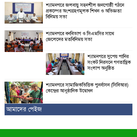
শ্যামনগরে জলবায়ু সহনশীল জনগোষ্ঠী গঠনে
প্রকল্পের অংশগ্রহণমূলক শিখন ও অভিজ্ঞতা
বিনিময় সভা
শ্যামনগরে বনবিভাগ ও সিএমসির সাথে
জেলেদের মতবিনিময় সভা
শ্যামনগরে সুপেয় পানির
সংকট নিরসনে গণতান্ত্রিক
সংলাপ অনুষ্ঠিত
শ্যামনগরে সামাজিকভিত্তিক পুনর্বাসন (সিবিআর)
কেন্দ্রের আনুষ্ঠানিক উদ্বোধন
আমাদের পেইজ