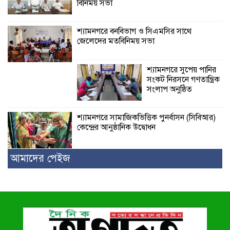
বিনিময় সভা
শ্যামনগরে বনবিভাগ ও সিএমসির সাথে
জেলেদের মতবিনিময় সভা
শ্যামনগরে সুপেয় পানির
সংকট নিরসনে গণতান্ত্রিক
সংলাপ অনুষ্ঠিত
শ্যামনগরে সামাজিকভিত্তিক পুনর্বাসন (সিবিআর)
কেন্দ্রের আনুষ্ঠানিক উদ্বোধন
আমাদের পেইজ