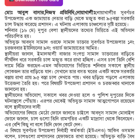
মোঃ আবুল বাসার,নিজস্ব প্রতিনিধি,নোয়াখালীঃ
নোয়াখালীর সুবর্ণচর
উপজেলায় এক জামায়াত নেতার বাড়ি থেকে মজুত করা ৯৫বস্তা সরকারি
চাল উদ্ধার করেছে প্রশাসন। এ ঘটনায় এলাকায় চাঞ্চল্যের সৃষ্টি হয়েছে।
শনিবার (১৬ মে) দুপুর বেলা স্থানীয়দের তথ্যের ভিত্তিতে এই অভিযান
পরিচালিত হয়।
অভিযুক্ত আবদুস সামাদ ওরফে সামাদ ডাক্তার সুবর্ণচর উপজেলার ১নং
চরজববার ইউনিয়নের ৯নং ওয়ার্ড জামায়াতের আমির।
স্থানীয়রা জানান, ইমানআলী বাজার সংলগ্ন সামাদ ডাক্তারের বাড়িতে
দীর্ঘদিন ধরে সরকারি চাল মজুত করে রাখা হচ্ছিল। এসব চাল তিনি বেশি
দামে বিক্রি করছেন-এমন অভিযোগের ভিত্তিতে শনিবার সকালে স্থানীয়
লোকজন তার বাড়িতে যান। সেখানে তার বসত ঘরের একটি কক্ষে সরকারি
বস্তায় রাখা প্রায় ৯৫ বস্তা চাল দেখতে পায়। খবর ছড়িয়ে পড়লে এলাকায়
উত্তেজনা তৈরি হয়। পরে বিষয়টি উপজেলা প্রশাসন ও চরজব্বার থানাকে
জানানো হয়।
স্থানীয়দের অভিযোগ, সকালে খবর দেওয়া হলে ও পুলিশ দুপুরের দিকে
ঘটনাস্থলে পৌঁছায়। এরপর থেকেই অভিযুক্ত সামাদ আত্মগোপনে রয়েছেন
বলে স্থানীয়দের দাবী
অভিযোগের বিষয়ে মেঠো ফোনে জানতে চাইলে আবদুস সামাদ মোবাইল
ফোনে জানান, চাল গুলো তিনি রামগতির একটি মাদ্রাসা থেকে কিনেছেন।
এর বেশি কিছু না বলে তিনি ফোন কেটে দেন।
এ বিষয়ে সুবর্ণচর উপজেলা নির্বাহী কর্মকর্তা (ইউএনও) আকিব ওসমান
বলেন, চালগুলো প্রশাসনের হেফাজতে রাখা হয়েছে। অভিযুক্ত ব্যক্তি বৈধ