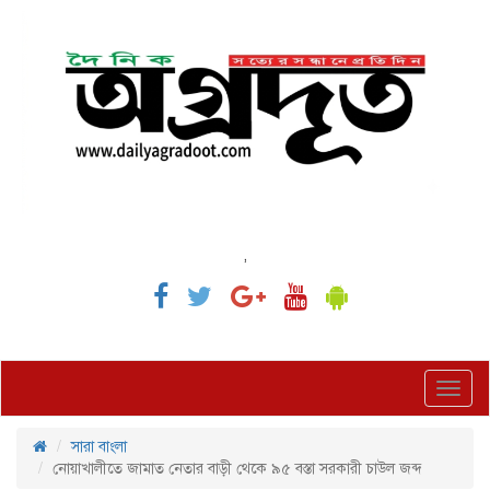
,
Toggl
navig
সারা বাংলা
নোয়াখালীতে জামাত নেতার বাড়ী থেকে ৯৫ বস্তা সরকারী চাউল জব্দ