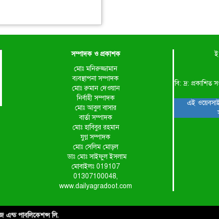
সম্পাদক ও প্রকাশক
ই
মোঃ মনিরুজ্জামান
ব্যবস্থাপনা সম্পাদক
বি: দ্র: প্রকাশ
মোঃ রুমান দেওয়ান
নির্বাহী সম্পাদক
এই ওয়েবসাই
মোঃ আবুল বাসার
বার্তা সম্পাদক
মোঃ হাবিবুর রহমান
যুগ্ন সম্পাদক
মোঃ সেলিম মোড়ল
ডাঃ মোঃ সাইফুল ইসলাম
মোবাইলঃ 019107
01307100048,
www.dailyagradoot.com
াইজ এন্ড পাবলিকেশন্স লি.