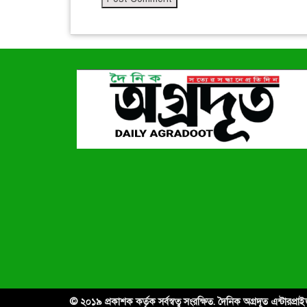
© ২০১৯ প্রকাশক কর্তৃক সর্বস্বত্ব সংরক্ষিত. দৈনিক অগ্রদূত এন্টারপ্র