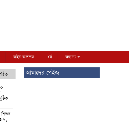
আইন আদালত
ধর্ম
অন্যান্য
আমাদের পেইজ
 পঠিত
্চ
র
ষ্ঠিত
য় শিশুর
 জব্দ,