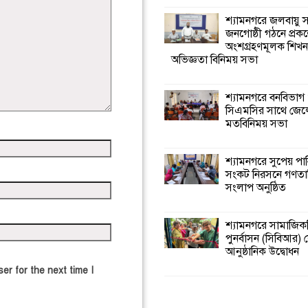
শ্যামনগরে জলবায়ু
জনগোষ্ঠী গঠনে প্রকল
অংশগ্রহণমূলক শিখ
অভিজ্ঞতা বিনিময় সভা
শ্যামনগরে বনবিভাগ
সিএমসির সাথে জেল
মতবিনিময় সভা
শ্যামনগরে সুপেয় পা
সংকট নিরসনে গণতান্ত
সংলাপ অনুষ্ঠিত
শ্যামনগরে সামাজিকভ
পুনর্বাসন (সিবিআর) কে
আনুষ্ঠানিক উদ্বোধন
er for the next time I