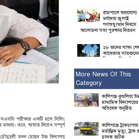
রামপালে যথাযোগ্য
মর্যাদায় জুলাই
গণঅভ্যুত্থান দিবসে
আলোচনা সভা পুরষ্কার বিতরণ
২৮ জনের সাক্ষ্য শে
কাদেরসহ সাতজনে
বিরুদ্ধে যুক্তিতর্ক
ট্রাইব্যুনালে
More News Of This
Category
ইসলামের সবচেয়ে 
ক্ষতি করেছে জামায়
নুরুল হক নুর
কালিগঞ্জ কুশুলিয়া উচ
মাধ্যমিক বিদ্যালয়ে
অভিষেক অনুষ্ঠিত
পাঁচ মাসে সরকারে
দিচ্ছেন, আপনারা ওই
এসএসসি পরীক্ষার একটি হলে সিলিং
বছরে শহীদদের বিচ
র মাথায়। তবে, আঘাত নিয়েও সম্পূর্ণ
কালিগঞ্জে ট্রাকচাপায়
করলেন না কেন: শহীদ জিসানের 
মর্মান্তিক মৃত্যু, ট্রাক 
ক্ষোভ
চৌমুহনী মদন মোহন উচ্চ বিদ্যালয়
চালক আটক