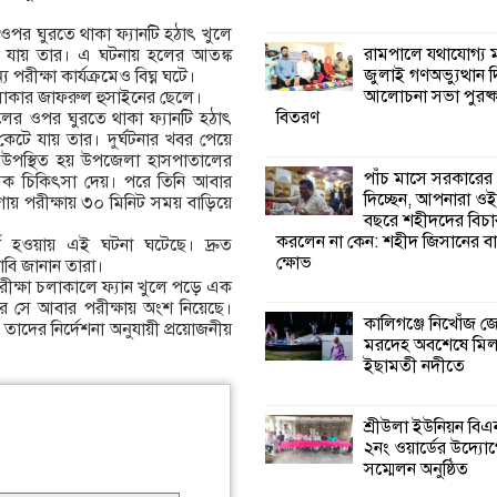
ের ওপর ঘুরতে থাকা ফ্যানটি হঠাৎ খুলে
কালিগঞ্জে নিখোঁজ 
রামপালে যথাযোগ্য মর
 যায় তার। এ ঘটনায় হলের আতঙ্ক
মরদেহ অবশেষে ম
জুলাই গণঅভ্যুত্থান 
পরীক্ষা কার্যক্রমেও বিঘ্ন ঘটে।
ইছামতী নদীতে
আলোচনা সভা পুরষ্ক
 এলাকার জাফরুল হুসাইনের ছেলে।
বিতরণ
ামুলের ওপর ঘুরতে থাকা ফ্যানটি হঠাৎ
টে যায় তার। দুর্ঘটনার খবর পেয়ে
শ্রীউলা ইউনিয়ন বি
্থলে উপস্থিত হয় উপজেলা হাসপাতালের
২নং ওয়ার্ডের উদ্যো
পাঁচ মাসে সরকারের
মিক চিকিৎসা দেয়। পরে তিনি আবার
কর্মী সম্মেলন অনুষ্ঠ
দিচ্ছেন, আপনারা ওই
ায় পরীক্ষায় ৩০ মিনিট সময় বাড়িয়ে
বছরে শহীদদের বিচা
করলেন না কেন: শহীদ জিসানের বা
পূর্ণ হওয়ায় এই ঘটনা ঘটেছে। দ্রুত
শ্যামনগরে জলবায়ু
ক্ষোভ
দাবি জানান তারা।
সহনশীল জনগোষ্ঠী 
পরীক্ষা চলাকালে ফ্যান খুলে পড়ে এক
প্রকল্পের অংশগ্রহণ
পর সে আবার পরীক্ষায় অংশ নিয়েছে।
শিখন ও অভিজ্ঞতা বিনিময় সভা
কালিগঞ্জে নিখোঁজ 
ন। তাদের নির্দেশনা অনুযায়ী প্রয়োজনীয়
মরদেহ অবশেষে মি
ইছামতী নদীতে
শ্যামনগরে বনবিভা
সিএমসির সাথে জে
মতবিনিময় সভা
শ্রীউলা ইউনিয়ন বি
২নং ওয়ার্ডের উদ্যোগ
সম্মেলন অনুষ্ঠিত