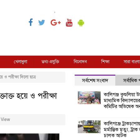
,
খেলাধুলা
তথ্য-প্রযুক্তি
বিনোদন
শিক্ষা
সারা বাংলা
য়ে ও পরীক্ষা দিলো ছাত্র
সর্বশেষ সংবাদ
সর্বাধিক
্তাক্ত হয়ে ও পরীক্ষা
কালিগঞ্জ কুশুলিয়া উচ
মাধ্যমিক বিদ্যালয়ে
কমিটির অভিষেক অনু
 View
কালিগঞ্জে ট্রাকচাপা
মর্মান্তিক মৃত্যু, ট্রাক
চালক আটক