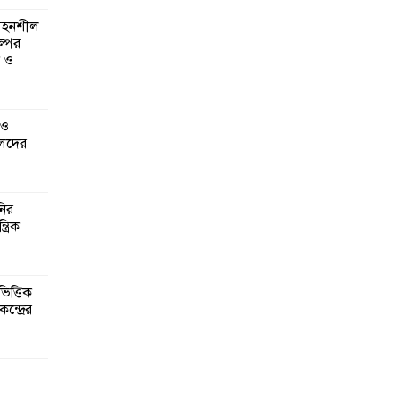
 সহনশীল
্পের
ন ও
 ও
েদের
নির
্রিক
িত্তিক
ন্দ্রের