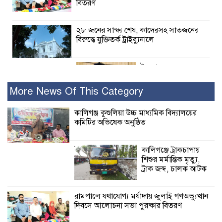
বিতরণ
২৮ জনের সাক্ষ্য শেষ, কাদেরসহ সাতজনের
বিরুদ্ধে যুক্তিতর্ক ট্রাইব্যুনালে
ইসলামের সবচেয়ে
বেশি ক্ষতি করেছে
জামায়াত: নুরুল হক
More News Of This Category
নুর
কালিগঞ্জ কুশুলিয়া উচ্চ মাধ্যমিক বিদ্যালয়ের
কমিটির অভিষেক অনুষ্ঠিত
পাঁচ মাসে সরকারের দোষ দিচ্ছেন, আপনারা
ওই দুই বছরে শহীদদের বিচার করলেন না
কেন: শহীদ জিসানের বাবার ক্ষোভ
কালিগঞ্জে ট্রাকচাপায়
শিশুর মর্মান্তিক মৃত্যু,
কালিগঞ্জে নিখোঁজ জেলের মরদেহ অবশেষে
ট্রাক জব্দ, চালক আটক
মিলল ইছামতী নদীতে
রামপালে যথাযোগ্য মর্যাদায় জুলাই গণঅভ্যুত্থান
দিবসে আলোচনা সভা পুরষ্কার বিতরণ
শ্রীউলা ইউনিয়ন
বিএনপির ২নং ওয়ার্ডের