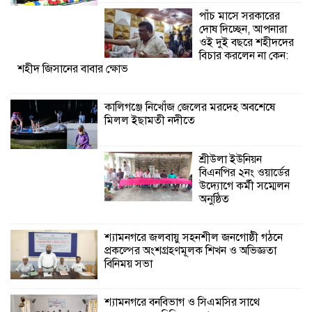
উদ্যোগে কর্মী সম্মেলন
পাঁচ মাসে সরকারের
অনুষ্ঠিত
দোষ দিচ্ছেন, আপনারা
ওই দুই বছরে শহীদদের
শ্যামনগরে জলবায়ু সহনশীল জনগোষ্ঠী গঠনে
বিচার করলেন না কেন:
শহীদ জিসানের বাবার ক্ষোভ
প্রকল্পের অংশগ্রহণমূলক শিখন ও অভিজ্ঞতা
বিনিময় সভা
কালিগঞ্জে নিখোঁজ জেলের মরদেহ অবশেষে
মিলল ইছামতী নদীতে
শ্যামনগরে বনবিভাগ ও সিএমসির সাথে
জেলেদের মতবিনিময় সভা
শ্রীউলা ইউনিয়ন
বিএনপির ২নং ওয়ার্ডের
উদ্যোগে কর্মী সম্মেলন
অনুষ্ঠিত
শ্যামনগরে জলবায়ু সহনশীল জনগোষ্ঠী গঠনে
প্রকল্পের অংশগ্রহণমূলক শিখন ও অভিজ্ঞতা
বিনিময় সভা
শ্যামনগরে বনবিভাগ ও সিএমসির সাথে