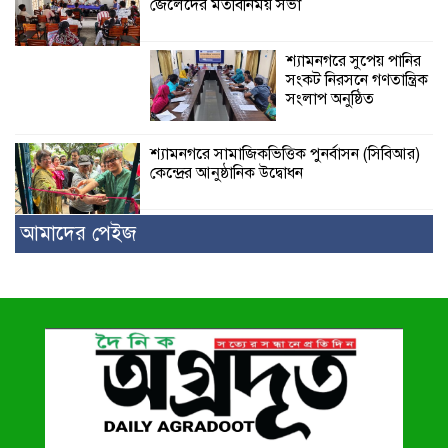
জেলেদের মতবিনিময় সভা
শ্যামনগরে সুপেয় পানির
সংকট নিরসনে গণতান্ত্রিক
সংলাপ অনুষ্ঠিত
শ্যামনগরে সামাজিকভিত্তিক পুনর্বাসন (সিবিআর)
কেন্দ্রের আনুষ্ঠানিক উদ্বোধন
আমাদের পেইজ