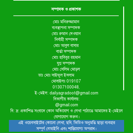
সম্পাদক ও প্রকাশক
মোঃ মনিরুজ্জামান
ব্যবস্থাপনা সম্পাদক
মোঃ রুমান দেওয়ান
নির্বাহী সম্পাদক
মোঃ আবুল বাসার
বার্তা সম্পাদক
মোঃ হাবিবুর রহমান
যুগ্ন সম্পাদক
মোঃ সেলিম মোড়ল
ডাঃ মোঃ সাইফুল ইসলাম
মোবাইলঃ 019107
01307100048,
ই-মেইল: dailyagradoot@gmail.com
বিভাগীয় কার্যালয়:
@gmail.com
বি: দ্র: প্রকাশিত সংবাদে কোন অভিযোগ ও লেখা পাঠাতে আমাদের ই-মেইলে
যোগাযোগ করুন।
এই ওয়েবসাইটের কোনো লেখা, ছবি, ভিডিও অনুমতি ছাড়া ব্যবহার
সম্পূর্ণ বেআইনি এবং শাস্তিযোগ্য অপরাধ।