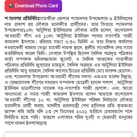
Download Photo Card
শ্যামনগর প্রতিনিধিঃ
সাতক্ষীরা জেলার শ্যামনগর উপজেলার ৯ ইউনিয়নের
নাম প্রকাশ হয় নৌকার মনোনীত প্রার্থীদের। তার ভিতরে শ্যামনগর
উপজেলার১০নং আটুলিয়া ইউনিয়নের নৌকার মাঝি হলেন, বাংলাদেশ
আওয়ামী লীগ এর ১০নং আটুলিয়া ইউনিয়ন শাখার সভাপতি গাজী
কামরুল ইসলাম। রবিবার সন্ধ্যা ৬:৩০ মিনিট এ তার নিজস্ব কার্যালয়
নওয়াবেকী বাজার ভেড়া মার্কেট নামক স্থানে, স্থানীয় সাংবাদিক দের সাথে
মতবিনিময় করেন তিনি। সেখানে উপস্থিত ছিলেন দৈনিক অগ্রদূত পত্রিকার
বার্তা সম্পাদক মনিরুজ্জামান জুলেট, ও দৈনিক আজকের সাতক্ষীরা
পত্রিকার প্রতিনিধি জুবায়ের মাহমুদ, দৈনিক অগ্রদূত এর আটুলিয়া ইউনিয়ন
প্রতিনিধি আবু রায়হান, দৈনিক কালের চিত্রের প্রতিনিধি মোঃ ফারুক হোসেন।
এবং শ্যামনগর উপজেলা আওয়ামী লীগের সদস্য এমএম মারুফ বিল্লাহ,
ও স্বেচ্ছাসেবক লীগের সাধারণ সম্পাদক মেহেদী হাসান পলাশ , আটুলিয়া
ইউনিয়ন ছাত্রলীগের সাবেক সহ-সভাপতি গাজী হেলাল। এবং আরো
অন্যান্যরা এ সময় গাজী কামরুল ইসলাম বলেন আমাকে বাংলাদেশ
আওয়ামী লীগের ১০ নং আটুলিয়া ইউনিয়ন পরিষদ নির্বাচনে নৌকার
মনোনীত প্রার্থী করায়, মাননীয় প্রধানমন্ত্রী শেখ হাসিনার প্রতি কৃতজ্ঞতা
জ্ঞাপন করি আমি যদি ২৩ শে ডিসেম্বর ২০২১ তারিখে চেয়ারম্যান পদে
নির্বাচিত হতে পারি। তাহলে এলাকার গরিব দুঃখী ও মেহনতী মানুষের
পাশে থাকব ইনশাআল্লাহ