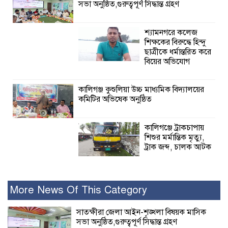
সভা অনুষ্ঠিত,গুরুত্বপূর্ণ সিদ্ধান্ত গ্রহণ
শ্যামনগরে কলেজ
শিক্ষকের বিরুদ্ধে হিন্দু
ছাত্রীকে ধর্মান্তরিত করে
বিয়ের অভিযোগ
কালিগঞ্জ কুশুলিয়া উচ্চ মাধ্যমিক বিদ্যালয়ের
কমিটির অভিষেক অনুষ্ঠিত
কালিগঞ্জে ট্রাকচাপায়
শিশুর মর্মান্তিক মৃত্যু,
ট্রাক জব্দ, চালক আটক
রামপালে যথাযোগ্য মর্যাদায় জুলাই
গণঅভ্যুত্থান দিবসে আলোচনা সভা পুরষ্কার
More News Of This Category
বিতরণ
সাতক্ষীরা জেলা আইন-শৃঙ্খলা বিষয়ক মাসিক
সভা অনুষ্ঠিত,গুরুত্বপূর্ণ সিদ্ধান্ত গ্রহণ
২৮ জনের সাক্ষ্য শেষ, কাদেরসহ সাতজনের