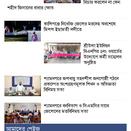
বিচার করলেন না কেন:
শহীদ জিসানের বাবার ক্ষোভ
কালিগঞ্জে নিখোঁজ জেলের মরদেহ অবশেষে
মিলল ইছামতী নদীতে
শ্রীউলা ইউনিয়ন
বিএনপির ২নং ওয়ার্ডের
উদ্যোগে কর্মী সম্মেলন
অনুষ্ঠিত
শ্যামনগরে জলবায়ু সহনশীল জনগোষ্ঠী গঠনে
প্রকল্পের অংশগ্রহণমূলক শিখন ও অভিজ্ঞতা
বিনিময় সভা
শ্যামনগরে বনবিভাগ ও সিএমসির সাথে
জেলেদের মতবিনিময় সভা
আমাদের পেইজ