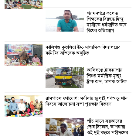
বিরুদ্ধে যুক্তিতর্ক ট্রাইব্যুনালে
শ্যামনগরে কলেজ
শিক্ষকের বিরুদ্ধে হিন্দু
ইসলামের সবচেয়ে
ছাত্রীকে ধর্মান্তরিত করে
বেশি ক্ষতি করেছে
বিয়ের অভিযোগ
জামায়াত: নুরুল হক
নুর
কালিগঞ্জ কুশুলিয়া উচ্চ মাধ্যমিক বিদ্যালয়ের
কমিটির অভিষেক অনুষ্ঠিত
পাঁচ মাসে সরকারের দোষ দিচ্ছেন, আপনারা
ওই দুই বছরে শহীদদের বিচার করলেন না
কেন: শহীদ জিসানের বাবার ক্ষোভ
কালিগঞ্জে ট্রাকচাপায়
শিশুর মর্মান্তিক মৃত্যু,
কালিগঞ্জে নিখোঁজ জেলের মরদেহ অবশেষে
ট্রাক জব্দ, চালক আটক
মিলল ইছামতী নদীতে
রামপালে যথাযোগ্য মর্যাদায় জুলাই গণঅভ্যুত্থান
দিবসে আলোচনা সভা পুরষ্কার বিতরণ
শ্রীউলা ইউনিয়ন
বিএনপির ২নং ওয়ার্ডের
উদ্যোগে কর্মী সম্মেলন
পাঁচ মাসে সরকারের
অনুষ্ঠিত
দোষ দিচ্ছেন, আপনারা
ওই দুই বছরে শহীদদের