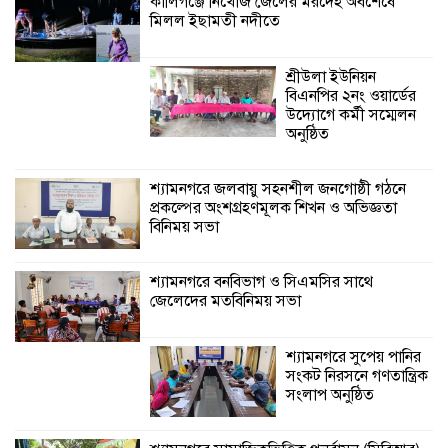
কালিগঞ্জে নিখোঁজ জেলের মরদেহ অবশেষে
মিলল ইছামতী নদীতে
শ্যামনগরে বনবিভাগ ও সিএমসির সাথে
জেলেদের মতবিনিময় সভা
শ্রীউলা ইউনিয়ন
বিএনপির ২নং ওয়ার্ডের
উদ্যোগে কর্মী সম্মেলন
অনুষ্ঠিত
শ্যামনগরে জলবায়ু সহনশীল জনগোষ্ঠী গঠনে
প্রকল্পের অংশগ্রহণমূলক শিখন ও অভিজ্ঞতা
বিনিময় সভা
শ্যামনগরে বনবিভাগ ও সিএমসির সাথে
জেলেদের মতবিনিময় সভা
শ্যামনগরে সুপেয় পানির
সংকট নিরসনে গণতান্ত্রিক
সংলাপ অনুষ্ঠিত