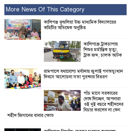
বেশি ক্ষতি করেছে
জামায়াত: নুরুল হক
More News Of This Category
নুর
কালিগঞ্জ কুশুলিয়া উচ্চ মাধ্যমিক বিদ্যালয়ের
কমিটির অভিষেক অনুষ্ঠিত
পাঁচ মাসে সরকারের দোষ দিচ্ছেন, আপনারা
ওই দুই বছরে শহীদদের বিচার করলেন না
কেন: শহীদ জিসানের বাবার ক্ষোভ
কালিগঞ্জে ট্রাকচাপায়
শিশুর মর্মান্তিক মৃত্যু,
কালিগঞ্জে নিখোঁজ জেলের মরদেহ অবশেষে
ট্রাক জব্দ, চালক আটক
মিলল ইছামতী নদীতে
রামপালে যথাযোগ্য মর্যাদায় জুলাই গণঅভ্যুত্থান
দিবসে আলোচনা সভা পুরষ্কার বিতরণ
শ্রীউলা ইউনিয়ন
বিএনপির ২নং ওয়ার্ডের
উদ্যোগে কর্মী সম্মেলন
পাঁচ মাসে সরকারের
অনুষ্ঠিত
দোষ দিচ্ছেন, আপনারা
ওই দুই বছরে শহীদদের
শ্যামনগরে জলবায়ু সহনশীল জনগোষ্ঠী গঠনে
বিচার করলেন না কেন:
শহীদ জিসানের বাবার ক্ষোভ
প্রকল্পের অংশগ্রহণমূলক শিখন ও অভিজ্ঞতা
বিনিময় সভা