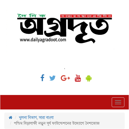
,
Toggl
navig
খুলনা বিভাগ
,
সারা বাংলা
পশ্চিম বিড়ালাক্ষী নতুন সূর্য ফাউন্ডেশনের উদ্যোগে নৈশভোজ