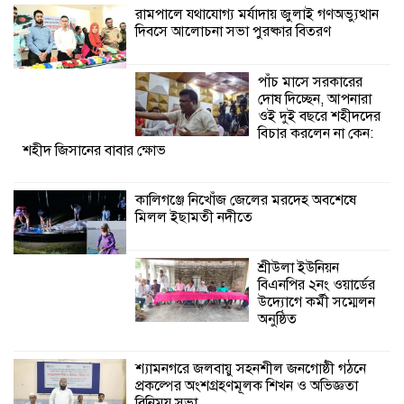
রামপালে যথাযোগ্য মর্যাদায় জুলাই গণঅভ্যুত্থান
দিবসে আলোচনা সভা পুরষ্কার বিতরণ
শ্রীউলা ইউনিয়ন
বিএনপির ২নং ওয়ার্ডের
উদ্যোগে কর্মী সম্মেলন
পাঁচ মাসে সরকারের
অনুষ্ঠিত
দোষ দিচ্ছেন, আপনারা
ওই দুই বছরে শহীদদের
শ্যামনগরে জলবায়ু সহনশীল জনগোষ্ঠী গঠনে
বিচার করলেন না কেন:
শহীদ জিসানের বাবার ক্ষোভ
প্রকল্পের অংশগ্রহণমূলক শিখন ও অভিজ্ঞতা
বিনিময় সভা
কালিগঞ্জে নিখোঁজ জেলের মরদেহ অবশেষে
মিলল ইছামতী নদীতে
শ্যামনগরে বনবিভাগ ও সিএমসির সাথে
জেলেদের মতবিনিময় সভা
শ্রীউলা ইউনিয়ন
বিএনপির ২নং ওয়ার্ডের
উদ্যোগে কর্মী সম্মেলন
অনুষ্ঠিত
শ্যামনগরে জলবায়ু সহনশীল জনগোষ্ঠী গঠনে
প্রকল্পের অংশগ্রহণমূলক শিখন ও অভিজ্ঞতা
বিনিময় সভা