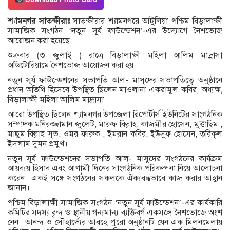
শ্যামনগর সাতক্ষীরাঃ
সাতক্ষীরার শ্যামনগরে আটুলিয়া পশ্চিম বিড়ালাক্ষী
সামাজিক সংগঠন ‘নতুন সূর্য ফাউন্ডেশন’-এর উদ্যোগে নৈশভোজ
আয়োজন করা হয়েছে ।
শুক্রবার (৩ জুলাই ) রাত্রে বিড়ালাক্ষী মহিলা আলিম মাদ্রাসা
অডিটোরিয়ামে নৈশভোজ আয়োজন করা হয়।
নতুন সূর্য ফাউন্ডেশনের সভাপতি আল- মাসুদের সভাপতিত্বে অনুষ্ঠানে
প্রধান অতিথি হিসেবে উপস্থিত ছিলেন মাওলানা একরামুল কবির, অধ্যক্ষ,
বিড়ালাক্ষী মহিলা আলিম মাদ্রাসা।
আরো উপস্থিত ছিলেন শ্যামনগর উপজেলা রিপোর্টার্স ইউনিটের সাংগঠনিক
সম্পাদক মনিরুজ্জামান জুলেট, মারুফ বিল্লাহ, কাজমীর হোসেন, মুত্তাছিম ,
মাছুম বিল্লাহ সুভ, ওমর ফারুক , ইমরান কবির, ইউসুফ হোসেন, তরিকুল
ইসলাম সুমন প্রমুখ।
নতুন সূর্য ফাউন্ডেশনের সভাপতি আল- মাসুদের সংগঠনের কার্যক্রম
আয়ব্যয় হিসাব এবং আগামী দিনের সাংগঠনিক পরিকল্পনা নিয়ে আলোচনা
করেন। একই সঙ্গে সংগঠনের সকলকে ঐক্যবদ্ধভাবে কাজ করার আহ্বান
জানান।
পশ্চিম বিড়ালাক্ষী সামাজিক সংগঠন ‘নতুন সূর্য ফাউন্ডেশন’-এর কার্যকারি
কমিটির সদস্য বৃন্দ ও স্থানীয় গন্যমান্য ব্যক্তিবর্গ একসঙ্গে নৈশভোজে অংশ
নেন। আনন্দ ও সৌহার্দ্যের আবহে পুরো অনুষ্ঠানটি যেন এক মিলনমেলায়