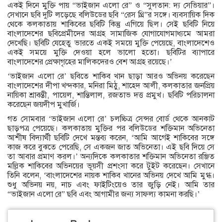
একই দিনে মুক্তি পায় “ভাইজান এলো রে” ও “সুলতান: দ্য সেভিয়ার”।
সেখানে ছবি দুটি লড়েছে বলিউডের ছবি “রেস থ্রি”র সঙ্গে। ব্যবসায়িক দিক
থেকে কলকাতায় শাকিবের ছবিটি কিন্তু এগিয়ে ছিল। সেই ছবিটি নিয়ে
বাংলাদেশের ছবিপ্রেমীদের আগ্রহ সামাজিক যোগাযোগমাধ্যমে আমরা
দেখেছি। ছবিটি যেহেতু ভারতে একই সময়ে মুক্তি পেয়েছে, বাংলাদেশেও
একই সময়ে মুক্তি দেওয়া হলে ভালো হতো। ছবিটির ব্যাপারে
বাংলাদেশের প্রেক্ষাগৃহের মালিকদেরও বেশ আগ্রহ রয়েছে।’
‘ভাইজান এলো রে’ ছবিতে শাকিব খান ছাড়া আরও অভিনয় করেছেন
বাংলাদেশের দীপা খন্দকার, মনিরা মিঠু, শাহেদ আলী, কলকাতার জনপ্রিয়
নায়িকা শ্রাবন্তী, পায়েল, শান্তিলাল, রজতাভ দত্ত প্রমুখ। ছবিটি পরিচালনা
করেছেন জয়দীপ মুখার্জি।
গত সোমবার ‘ভাইজান এলো রে’ চলচ্চিত্র সেন্সর বোর্ড থেকে আনকাট
ছাড়পত্র পেয়েছে। কলকাতায় মুক্তির পর বলিউডের শক্তিমান অভিনেতা
আশীষ বিদ্যার্থী ছবিটি দেখে মন্তব্য করেন, ‘আমি আগেই শাকিবের সঙ্গে
কাজ করে বুঝতে পেরেছি, সে একজন জাত অভিনেতা। এই ছবি দিয়ে সে
তা আবার প্রমাণ করল।’ অন্যদিকে কলকাতার শক্তিমান অভিনেতা রঞ্জিত
মল্লিক শাকিবের অভিনয়ের ভূয়সী প্রশংসা করে টুইট করেছেন। সেখানে
তিনি বলেন, ‘বাংলাদেশের নায়ক শাকিব খানের অভিনয় দেখে আমি মুগ্ধ।
শুধু অভিনয় নয়, নাচ এবং ফাইটিংয়েও তার জুড়ি নেই। আমি তার
“ভাইজান এলো রে” ছবি এবং আগামীর জন্য সাফল্য কামনা করছি।’