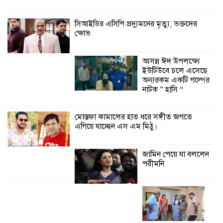
অনুষ্ঠিত
সিআইডির এসিপি প্রদ্যুমনের মৃত্যু, ভক্তদের
ক্ষোভ
শ্যামনগরে জলবায়ু সহনশীল জনগোষ্ঠী গঠনে
প্রকল্পের অংশগ্রহণমূলক শিখন ও অভিজ্ঞতা
বিনিময় সভা
আসন্ন ঈদ উপলক্ষ্যে
ইউটিউবে চলে এসেছে
অন্যরকম একটি গল্পের
শ্যামনগরে বনবিভাগ ও সিএমসির সাথে
নাটক ” হাসি “
জেলেদের মতবিনিময় সভা
মোস্তফা কামালের হাত ধরে সঙ্গীত জগতে
এগিয়ে যাচ্ছেন এস এম মিঠু।
জামিন পেয়ে যা বললেন
পরীমনি