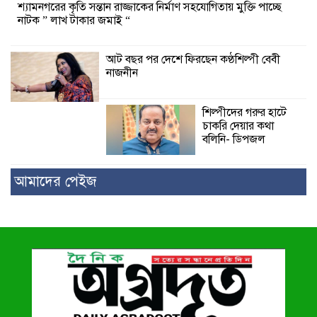
শ্যামনগরের কৃতি সন্তান রাজ্জাকের নির্মাণ সহযোগিতায় মুক্তি পাচ্ছে
নাটক ” লাখ টাকার জমাই “
আট বছর পর দেশে ফিরছেন কণ্ঠশিল্পী বেবী
নাজনীন
শিল্পীদের গরুর হাটে
চাকরি দেয়ার কথা
বলিনি- ডিপজল
আমাদের পেইজ