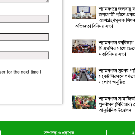
শ্যামনগরে জলবায়ু
জনগোষ্ঠী গঠনে প্রকল
অংশগ্রহণমূলক শিখ
অভিজ্ঞতা বিনিময় সভা
শ্যামনগরে বনবিভাগ
সিএমসির সাথে জেল
মতবিনিময় সভা
শ্যামনগরে সুপেয় পা
er for the next time I
সংকট নিরসনে গণতান্ত
সংলাপ অনুষ্ঠিত
শ্যামনগরে সামাজিকভ
পুনর্বাসন (সিবিআর) কে
আনুষ্ঠানিক উদ্বোধন
সম্পাদক ও প্রকাশক
ই