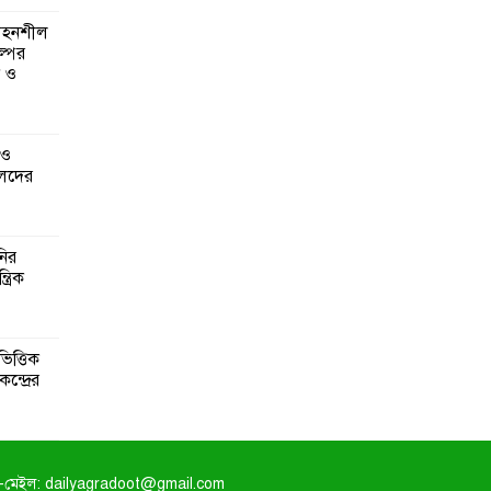
 সহনশীল
্পের
ন ও
 ও
েদের
নির
্রিক
িত্তিক
ন্দ্রের
-মেইল: dailyagradoot@gmail.com