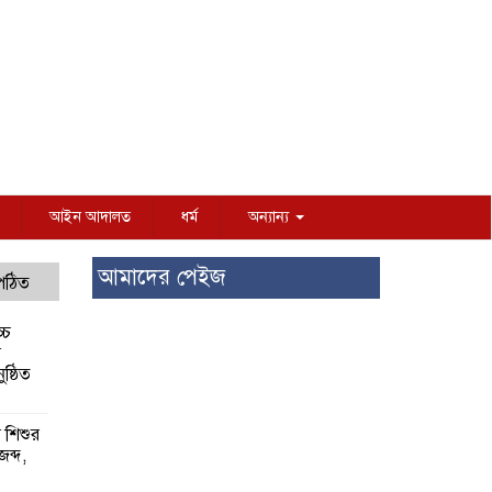
আইন আদালত
ধর্ম
অন্যান্য
আমাদের পেইজ
 পঠিত
্চ
র
ষ্ঠিত
য় শিশুর
 জব্দ,