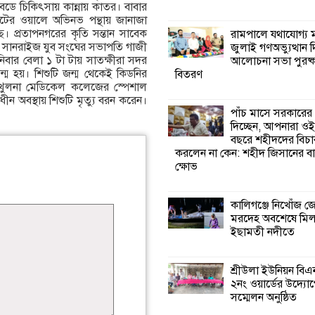
েডে চিকিৎসায় কান্নায় কাতর। বাবার
টের ওয়ালে অভিনভ পন্থায় জানাজা
কালিগঞ্জে নিখোঁজ 
ছে। প্রতাপনগরের কৃতি সন্তান সাবেক
রামপালে যথাযোগ্য মর
মরদেহ অবশেষে ম
তান সানরাইজ যুব সংঘের সভাপতি গাজী
জুলাই গণঅভ্যুত্থান 
ইছামতী নদীতে
িবার বেলা ১ টা টায় সাতক্ষীরা সদর
আলোচনা সভা পুরষ্ক
ম হয়। শিশুটি জন্ম থেকেই কিডনির
বিতরণ
য খুলনা মেডিকেল কলেজের স্পেশাল
শ্রীউলা ইউনিয়ন বি
ীন অবস্থায় শিশুটি মৃত্যু বরন করেন।
২নং ওয়ার্ডের উদ্যো
পাঁচ মাসে সরকারের
কর্মী সম্মেলন অনুষ্ঠ
দিচ্ছেন, আপনারা ওই
বছরে শহীদদের বিচা
করলেন না কেন: শহীদ জিসানের বা
শ্যামনগরে জলবায়ু
ক্ষোভ
সহনশীল জনগোষ্ঠী 
প্রকল্পের অংশগ্রহণ
শিখন ও অভিজ্ঞতা বিনিময় সভা
কালিগঞ্জে নিখোঁজ 
মরদেহ অবশেষে মি
ইছামতী নদীতে
শ্যামনগরে বনবিভা
সিএমসির সাথে জে
মতবিনিময় সভা
শ্রীউলা ইউনিয়ন বি
২নং ওয়ার্ডের উদ্যোগ
সম্মেলন অনুষ্ঠিত