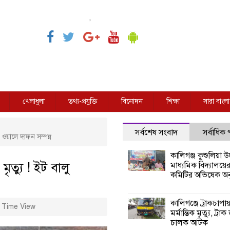
,
খেলাধুলা
তথ্য-প্রযুক্তি
বিনোদন
শিক্ষা
সারা বাংলা
সর্বশেষ সংবাদ
সর্বাধিক
 ওয়ালে দাফন সম্পন্ন
কালিগঞ্জ কুশুলিয়া উচ
ৃত্যু ! ইট বালু
মাধ্যমিক বিদ্যালয়ে
কমিটির অভিষেক অনু
কালিগঞ্জে ট্রাকচাপা
 Time View
মর্মান্তিক মৃত্যু, ট্রাক
চালক আটক