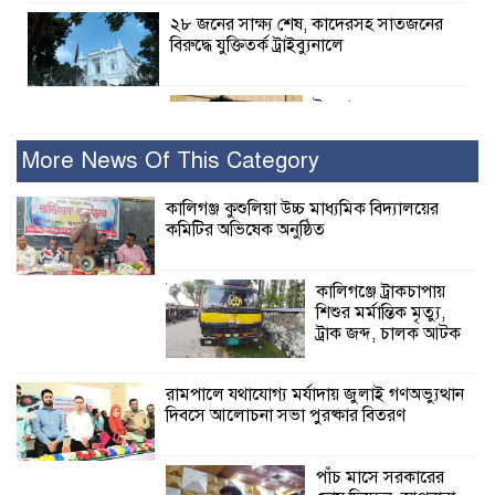
২৮ জনের সাক্ষ্য শেষ, কাদেরসহ সাতজনের
বিরুদ্ধে যুক্তিতর্ক ট্রাইব্যুনালে
ইসলামের সবচেয়ে
বেশি ক্ষতি করেছে
জামায়াত: নুরুল হক
More News Of This Category
নুর
কালিগঞ্জ কুশুলিয়া উচ্চ মাধ্যমিক বিদ্যালয়ের
কমিটির অভিষেক অনুষ্ঠিত
পাঁচ মাসে সরকারের দোষ দিচ্ছেন, আপনারা
ওই দুই বছরে শহীদদের বিচার করলেন না
কেন: শহীদ জিসানের বাবার ক্ষোভ
কালিগঞ্জে ট্রাকচাপায়
শিশুর মর্মান্তিক মৃত্যু,
কালিগঞ্জে নিখোঁজ জেলের মরদেহ অবশেষে
ট্রাক জব্দ, চালক আটক
মিলল ইছামতী নদীতে
রামপালে যথাযোগ্য মর্যাদায় জুলাই গণঅভ্যুত্থান
দিবসে আলোচনা সভা পুরষ্কার বিতরণ
শ্রীউলা ইউনিয়ন
বিএনপির ২নং ওয়ার্ডের
উদ্যোগে কর্মী সম্মেলন
পাঁচ মাসে সরকারের
অনুষ্ঠিত