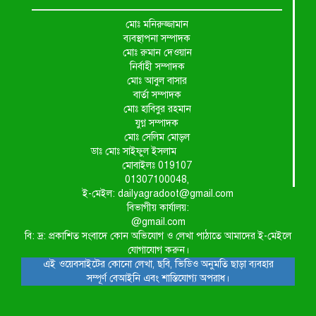
মোঃ মনিরুজ্জামান
ব্যবস্থাপনা সম্পাদক
মোঃ রুমান দেওয়ান
নির্বাহী সম্পাদক
মোঃ আবুল বাসার
বার্তা সম্পাদক
মোঃ হাবিবুর রহমান
যুগ্ন সম্পাদক
মোঃ সেলিম মোড়ল
ডাঃ মোঃ সাইফুল ইসলাম
মোবাইলঃ 019107
01307100048,
ই-মেইল: dailyagradoot@gmail.com
বিভাগীয় কার্যালয়:
@gmail.com
বি: দ্র: প্রকাশিত সংবাদে কোন অভিযোগ ও লেখা পাঠাতে আমাদের ই-মেইলে
যোগাযোগ করুন।
এই ওয়েবসাইটের কোনো লেখা, ছবি, ভিডিও অনুমতি ছাড়া ব্যবহার
সম্পূর্ণ বেআইনি এবং শাস্তিযোগ্য অপরাধ।