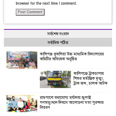
browser for the next time I comment.
সর্বশেষ সংবাদ
সর্বাধিক পঠিত
কালিগঞ্জ কুশুলিয়া উচ্চ মাধ্যমিক বিদ্যালয়ের
কমিটির অভিষেক অনুষ্ঠিত
কালিগঞ্জে ট্রাকচাপায়
শিশুর মর্মান্তিক মৃত্যু,
ট্রাক জব্দ, চালক আটক
রামপালে যথাযোগ্য মর্যাদায় জুলাই
গণঅভ্যুত্থান দিবসে আলোচনা সভা পুরষ্কার
বিতরণ