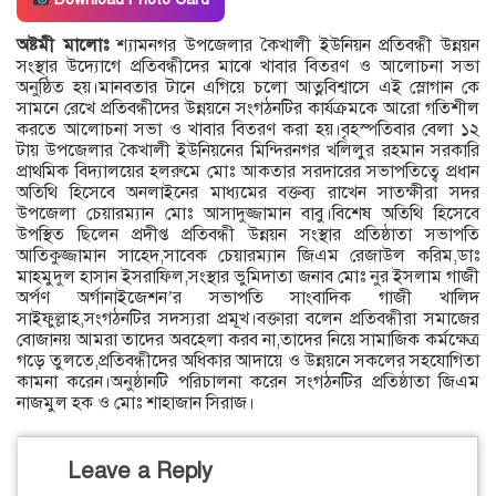
অষ্টমী মালোঃ
শ্যামনগর উপজেলার কৈখালী ইউনিয়ন প্রতিবন্ধী উন্নয়ন
সংস্থার উদ্যোগে প্রতিবন্ধীদের মাঝে খাবার বিতরণ ও আলোচনা সভা
অনুষ্ঠিত হয়।মানবতার টানে এগিয়ে চলো আত্নবিশ্বাসে এই স্লোগান কে
সামনে রেখে প্রতিবন্ধীদের উন্নয়নে সংগঠনটির কার্যক্রমকে আরো গতিশীল
করতে আলোচনা সভা ও খাবার বিতরণ করা হয়।বৃহস্পতিবার বেলা ১২
টায় উপজেলার কৈখালী ইউনিয়নের মিন্দিরনগর খলিলুর রহমান সরকারি
প্রাথমিক বিদ্যালয়ের হলরুমে মোঃ আকতার সরদারের সভাপতিত্বে প্রধান
অতিথি হিসেবে অনলাইনের মাধ্যমের বক্তব্য রাখেন সাতক্ষীরা সদর
উপজেলা চেয়ারম্যান মোঃ আসাদুজ্জামান বাবু।বিশেষ অতিথি হিসেবে
উপস্থিত ছিলেন প্রদীপ্ত প্রতিবন্ধী উন্নয়ন সংস্থার প্রতিষ্ঠাতা সভাপতি
আতিকুজ্জামান সাহেদ,সাবেক চেয়ারম্যান জিএম রেজাউল করিম,ডাঃ
মাহমুদুল হাসান ইসরাফিল,সংস্থার ভুমিদাতা জনাব মোঃ নুর ইসলাম গাজী
অর্পণ অর্গানাইজেশন’র সভাপতি সাংবাদিক গাজী খালিদ
সাইফুল্লাহ,সংগঠনটির সদস্যরা প্রমূখ।বক্তারা বলেন প্রতিবন্ধীরা সমাজের
বোজানয় আমরা তাদের অবহেলা করব না,তাদের নিয়ে সামাজিক কর্মক্ষেত্র
গড়ে তুলতে,প্রতিবন্ধীদের অধিকার আদায়ে ও উন্নয়নে সকলের সহযোগিতা
কামনা করেন।অনুষ্ঠানটি পরিচালনা করেন সংগঠনটির প্রতিষ্ঠাতা জিএম
নাজমুল হক ও মোঃ শাহাজান সিরাজ।
Leave a Reply