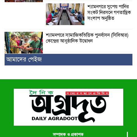
শ্যামনগরে সুপেয় পানির
সংকট নিরসনে গণতান্ত্রিক
সংলাপ অনুষ্ঠিত
শ্যামনগরে সামাজিকভিত্তিক পুনর্বাসন (সিবিআর)
কেন্দ্রের আনুষ্ঠানিক উদ্বোধন
আমাদের পেইজ
সম্পাদক ও প্রকাশক