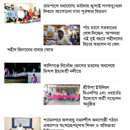
রামপালে যথাযোগ্য মর্যাদায় জুলাই গণঅভ্যুত্থান
দিবসে আলোচনা সভা পুরষ্কার বিতরণ
শ্রীউলা ইউনিয়ন
বিএনপির ২নং ওয়ার্ডের
উদ্যোগে কর্মী সম্মেলন
পাঁচ মাসে সরকারের
অনুষ্ঠিত
দোষ দিচ্ছেন, আপনারা
ওই দুই বছরে শহীদদের
বিচার করলেন না কেন:
শহীদ জিসানের বাবার ক্ষোভ
কালিগঞ্জে নিখোঁজ জেলের মরদেহ অবশেষে
মিলল ইছামতী নদীতে
শ্রীউলা ইউনিয়ন
বিএনপির ২নং ওয়ার্ডের
উদ্যোগে কর্মী সম্মেলন
অনুষ্ঠিত
শ্যামনগরে জলবায়ু সহনশীল জনগোষ্ঠী গঠনে
প্রকল্পের অংশগ্রহণমূলক শিখন ও অভিজ্ঞতা