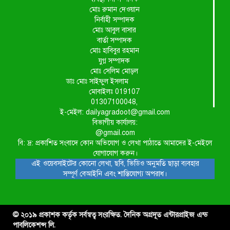
মোঃ রুমান দেওয়ান
নির্বাহী সম্পাদক
মোঃ আবুল বাসার
বার্তা সম্পাদক
মোঃ হাবিবুর রহমান
যুগ্ন সম্পাদক
মোঃ সেলিম মোড়ল
ডাঃ মোঃ সাইফুল ইসলাম
মোবাইলঃ 019107
01307100048,
ই-মেইল: dailyagradoot@gmail.com
বিভাগীয় কার্যালয়:
@gmail.com
বি: দ্র: প্রকাশিত সংবাদে কোন অভিযোগ ও লেখা পাঠাতে আমাদের ই-মেইলে
যোগাযোগ করুন।
এই ওয়েবসাইটের কোনো লেখা, ছবি, ভিডিও অনুমতি ছাড়া ব্যবহার
সম্পূর্ণ বেআইনি এবং শাস্তিযোগ্য অপরাধ।
© ২০১৯ প্রকাশক কর্তৃক সর্বস্বত্ব সংরক্ষিত. দৈনিক অগ্রদূত এন্টারপ্রাইজ এন্ড
পাবলিকেশন্স লি.