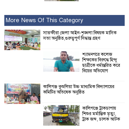
রামপালে যথাযোগ্য মর্যাদায় জুলাই
গণঅভ্যুত্থান দিবসে আলোচনা সভা পুরষ্কার
More News Of This Category
বিতরণ
সাতক্ষীরা জেলা আইন-শৃঙ্খলা বিষয়ক মাসিক
সভা অনুষ্ঠিত,গুরুত্বপূর্ণ সিদ্ধান্ত গ্রহণ
২৮ জনের সাক্ষ্য শেষ, কাদেরসহ সাতজনের
বিরুদ্ধে যুক্তিতর্ক ট্রাইব্যুনালে
শ্যামনগরে কলেজ
শিক্ষকের বিরুদ্ধে হিন্দু
ইসলামের সবচেয়ে
ছাত্রীকে ধর্মান্তরিত করে
বেশি ক্ষতি করেছে
বিয়ের অভিযোগ
জামায়াত: নুরুল হক
নুর
কালিগঞ্জ কুশুলিয়া উচ্চ মাধ্যমিক বিদ্যালয়ের
কমিটির অভিষেক অনুষ্ঠিত
পাঁচ মাসে সরকারের দোষ দিচ্ছেন, আপনারা
ওই দুই বছরে শহীদদের বিচার করলেন না
কেন: শহীদ জিসানের বাবার ক্ষোভ
কালিগঞ্জে ট্রাকচাপায়
শিশুর মর্মান্তিক মৃত্যু,
কালিগঞ্জে নিখোঁজ জেলের মরদেহ অবশেষে
ট্রাক জব্দ, চালক আটক
মিলল ইছামতী নদীতে