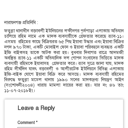
নারায়নগঞ্জ প্রতিনিধি :
ফতুল্লা থানাধীন বক্তাবলী ইউনিয়নের লক্ষীনগর পৃর্বপাড়া এলাকায় অভিযান
চালিয়ে রহিম নামে এক মাদক ব্যবসায়ীকে গ্রেফতার করেছে র‌্যাব-১১।
এসময় রহিমের কাছে বিক্রিয়রত ৬৫ পিছ ইয়াবা উদ্ধার এবং ইয়াবা বিক্রির
নগদ ৯৭০ টাকা, একটি মোবাইল ফোন ও ইয়াবা পরিবহনে ব্যবহৃত একটি
ইজি বাইকসহ তাকে আটক করা হয়। বুধবার দিবাগত রাত্রে আদমজী
অবস্থিত র‌্যাব-১১ একটি অভিযানিক দল গোপন সংবাদের ভিত্তিতে মাদক
ব্যবসায়ী রহিমকে ইয়াবাসহ গ্রেফতার করে। র‌্যাব সুত্রে জানা যায়, মাদক
রহিম দীর্ঘদিন যাবৎ বক্তাবলী ও আলীরটেক ইউনিয়নে বিভিন্ন এলাকায়
ইজি-বাইক যোগে ইয়াবা বিক্রি করে আসছে। মাদক ব্যবসায়ী রহিমের
বিরুদ্ধে ফতুল্লা মডেল থানায় ১৯৯০ সনের মাদকদ্রব্য নিয়ন্ত্রণ আইন
(সংশোধনী২০০৪) ধারায় মামলা দায়ের করা হয়। যার নং ৪৬ তাং
১১-০৭-২০১৮ইং।
Leave a Reply
Comment
*