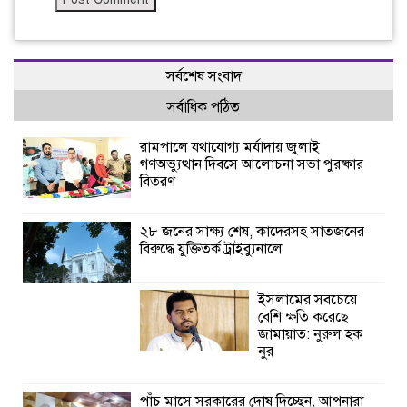
সর্বশেষ সংবাদ
সর্বাধিক পঠিত
রামপালে যথাযোগ্য মর্যাদায় জুলাই
গণঅভ্যুত্থান দিবসে আলোচনা সভা পুরষ্কার
বিতরণ
২৮ জনের সাক্ষ্য শেষ, কাদেরসহ সাতজনের
বিরুদ্ধে যুক্তিতর্ক ট্রাইব্যুনালে
ইসলামের সবচেয়ে
বেশি ক্ষতি করেছে
জামায়াত: নুরুল হক
নুর
পাঁচ মাসে সরকারের দোষ দিচ্ছেন, আপনারা