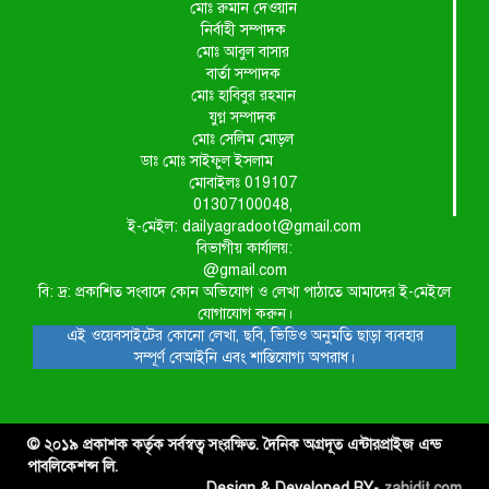
মোঃ রুমান দেওয়ান
নির্বাহী সম্পাদক
মোঃ আবুল বাসার
বার্তা সম্পাদক
মোঃ হাবিবুর রহমান
যুগ্ন সম্পাদক
মোঃ সেলিম মোড়ল
ডাঃ মোঃ সাইফুল ইসলাম
মোবাইলঃ 019107
01307100048,
ই-মেইল: dailyagradoot@gmail.com
বিভাগীয় কার্যালয়:
@gmail.com
বি: দ্র: প্রকাশিত সংবাদে কোন অভিযোগ ও লেখা পাঠাতে আমাদের ই-মেইলে
যোগাযোগ করুন।
এই ওয়েবসাইটের কোনো লেখা, ছবি, ভিডিও অনুমতি ছাড়া ব্যবহার
সম্পূর্ণ বেআইনি এবং শাস্তিযোগ্য অপরাধ।
© ২০১৯ প্রকাশক কর্তৃক সর্বস্বত্ব সংরক্ষিত. দৈনিক অগ্রদূত এন্টারপ্রাইজ এন্ড
পাবলিকেশন্স লি.
Design & Developed BY-
zahidit.com