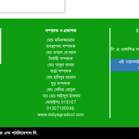
সম্পাদক ও প্রকাশক
ই
মোঃ মনিরুজ্জামান
ব্যবস্থাপনা সম্পাদক
বি: দ্র: প্রকাশ
মোঃ রুমান দেওয়ান
নির্বাহী সম্পাদক
এই ওয়েবসাই
মোঃ আবুল বাসার
বার্তা সম্পাদক
মোঃ হাবিবুর রহমান
যুগ্ন সম্পাদক
মোঃ সেলিম মোড়ল
ডাঃ মোঃ সাইফুল ইসলাম
মোবাইলঃ 019107
01307100048,
www.dailyagradoot.com
াইজ এন্ড পাবলিকেশন্স লি.