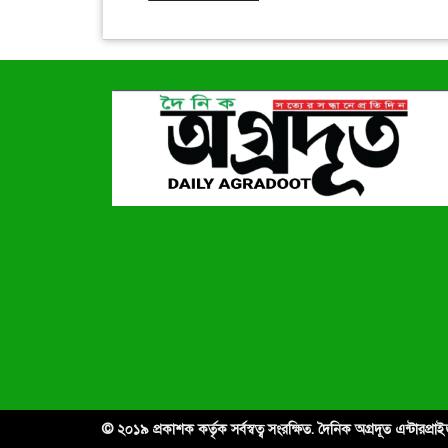
© ২০১৯ প্রকাশক কর্তৃক সর্বস্বত্ব সংরক্ষিত. দৈনিক অগ্রদূত এন্টারপ্র