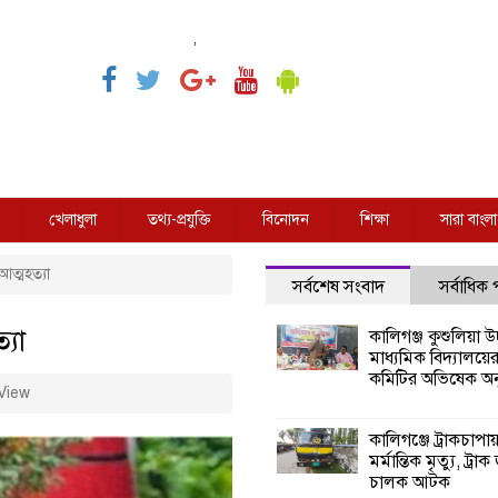
,
খেলাধুলা
তথ্য-প্রযুক্তি
বিনোদন
শিক্ষা
সারা বাংলা
ত্মহত্যা
সর্বশেষ সংবাদ
সর্বাধিক
্যা
কালিগঞ্জ কুশুলিয়া উচ
মাধ্যমিক বিদ্যালয়ে
কমিটির অভিষেক অনু
View
কালিগঞ্জে ট্রাকচাপা
মর্মান্তিক মৃত্যু, ট্রাক
চালক আটক