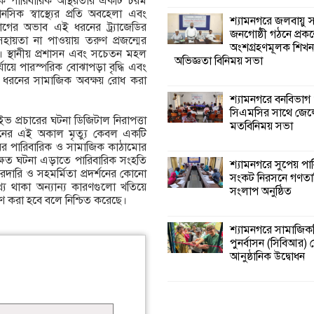
টিকে পারিবারিক অস্থিরতার একটি চরম
নসিক স্বাস্থ্যের প্রতি অবহেলা এবং
শ্যামনগরে জলবায়ু
গের অভাব এই ধরনের ট্র্যাজেডির
জনগোষ্ঠী গঠনে প্রকল
 সহায়তা না পাওয়ায় তরুণ প্রজন্মের
অংশগ্রহণমূলক শিখ
। স্থানীয় প্রশাসন এবং সচেতন মহল
অভিজ্ঞতা বিনিময় সভা
যায়ে পারস্পরিক বোঝাপড়া বৃদ্ধি এবং
 এ ধরনের সামাজিক অবক্ষয় রোধ করা
শ্যামনগরে বনবিভাগ
সিএমসির সাথে জেল
াইভ প্রচারের ঘটনা ডিজিটাল নিরাপত্তা
মতবিনিময় সভা
িমনের এই অকাল মৃত্যু কেবল একটি
ময়ের পারিবারিক ও সামাজিক কাঠামোর
ক্ষিত ঘটনা এড়াতে পারিবারিক সংহতি
শ্যামনগরে সুপেয় পা
রদারি ও সহমর্মিতা প্রদর্শনের কোনো
সংকট নিরসনে গণতান্ত
্যে থাকা অন্যান্য কারণগুলো খতিয়ে
সংলাপ অনুষ্ঠিত
রহণ করা হবে বলে নিশ্চিত করেছে।
শ্যামনগরে সামাজিকভ
পুনর্বাসন (সিবিআর) কে
আনুষ্ঠানিক উদ্বোধন