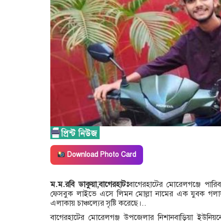
Download Photo Card
‎ম.ম.রবি ডাকুয়া,বাগেরহাটঃ
বাগেরহাটের মোরেলগঞ্জে পারিবা
ফেসবুক লাইভে এসে লিমন মোল্লা নামের এক যুবক গলায় 
এলাকায় চাঞ্চল্যের সৃষ্টি করেছে।..
‎বাগেরহাটের মোরেলগঞ্জ উপজেলার নিশানবাড়িয়া ইউনিয়নে