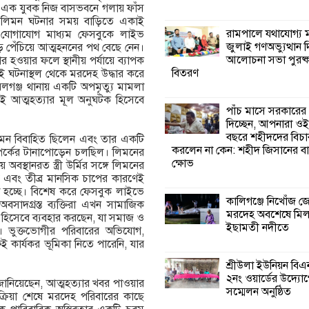
ী এক যুবক নিজ বাসভবনে গলায় ফাঁস
তান লিমন ঘটনার সময় বাড়িতে একাই
কালিগঞ্জে নিখোঁজ 
রামপালে যথাযোগ্য মর
 যোগাযোগ মাধ্যম ফেসবুকে লাইভ
মরদেহ অবশেষে ম
জুলাই গণঅভ্যুত্থান 
 পেঁচিয়ে আত্মহননের পথ বেছে নেন।
ইছামতী নদীতে
আলোচনা সভা পুরষ্ক
রচার হওয়ার ফলে স্থানীয় পর্যায়ে ব্যাপক
বিতরণ
 ঘটনাস্থল থেকে মরদেহ উদ্ধার করে
েলগঞ্জ থানায় একটি অপমৃত্যু মামলা
শ্রীউলা ইউনিয়ন বি
এই আত্মহত্যার মূল অনুঘটক হিসেবে
২নং ওয়ার্ডের উদ্যো
পাঁচ মাসে সরকারের
কর্মী সম্মেলন অনুষ্ঠ
দিচ্ছেন, আপনারা ওই
বছরে শহীদদের বিচা
 লিমন বিবাহিত ছিলেন এবং তার একটি
করলেন না কেন: শহীদ জিসানের বা
 সম্পর্কের টানাপোড়েন চলছিল। লিমনের
শ্যামনগরে জলবায়ু
ক্ষোভ
 অবস্থানরত স্ত্রী উর্মির সঙ্গে লিমনের
সহনশীল জনগোষ্ঠী 
ালিন্য এবং তীব্র মানসিক চাপের কারণেই
প্রকল্পের অংশগ্রহণ
রা হচ্ছে। বিশেষ করে ফেসবুক লাইভে
শিখন ও অভিজ্ঞতা বিনিময় সভা
কালিগঞ্জে নিখোঁজ 
সাদগ্রস্ত ব্যক্তিরা এখন সামাজিক
মরদেহ অবশেষে মি
ম হিসেবে ব্যবহার করছেন, যা সমাজ ও
ইছামতী নদীতে
। ভুক্তভোগীর পরিবারের অভিযোগ,
শ্যামনগরে বনবিভা
ই কার্যকর ভূমিকা নিতে পারেনি, যার
সিএমসির সাথে জে
মতবিনিময় সভা
শ্রীউলা ইউনিয়ন বি
২নং ওয়ার্ডের উদ্যোগ
ন জানিয়েছেন, আত্মহত্যার খবর পাওয়ার
সম্মেলন অনুষ্ঠিত
্রিয়া শেষে মরদেহ পরিবারের কাছে