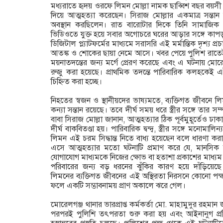
মধ্যরাতে হৃদয় ওরফে লিমন মোল্লা নামক ছাব্বিশ বছর বয়স
দিয়ে আত্মহত্যা করেছেন। সিরাজ মোল্লার একমাত্র সন্
অবস্থান করছিলেন। রাত বারোটার দিকে তিনি সামাজিক
ভিডিওতে যুক্ত হয়ে সবার অগোচরে ঘরের আড়ার সঙ্গে কাপড়
ডিজিটাল প্ল্যাটফর্মের মাধ্যমে সরাসরি এই মর্মান্তিক দৃশ্য প্
আতঙ্ক ও শোকের ছায়া নেমে আসে। খবর পেয়ে পুলিশ রাতেই
ময়নাতদন্তের জন্য মর্গে প্রেরণ করেছে এবং এ ঘটনায় মোর
রুজু করা হয়েছে। প্রাথমিক তদন্তে পারিবারিক কলহকেই 
চিহ্নিত করা হচ্ছে।
‎নিহতের স্বজন ও স্থানীয়দের ভাষ্যমতে, ব্যক্তিগত জীবনে
কন্যা সন্তান রয়েছে। তবে দীর্ঘ সময় ধরে স্ত্রীর সঙ্গে তার
বাবা সিরাজ মোল্লা জানান, আত্মহত্যার ঠিক পূর্বমুহূর্তেও ঢাকায়
দীর্ঘ বাকবিতণ্ডা হয়। পারিবারিক দ্বন্দ্ব, স্ত্রীর সঙ্গে মনোম
লিমন এই চরম সিদ্ধান্ত নিতে বাধ্য হয়েছেন বলে ধারণা ক
এসে আত্মহত্যার মতো ঘটনাটি প্রমাণ করে যে, মানসিক অব
যোগাযোগ মাধ্যমকে নিজের ক্ষোভ বা হতাশা প্রকাশের মাধ্য
পরিবারের জন্য বড় ধরনের ঝুঁকির কারণ হয়ে দাঁড়িয়েছে
লিমনের ব্যক্তিগত জীবনের এই অস্থিরতা নিরসনে কোনো পক্ষ
ফলে একটি সম্ভাবনাময় প্রাণ অকালে ঝরে গেল।
‎মোরেলগঞ্জ থানার ভারপ্রাপ্ত কর্মকর্তা মো. মাহামুদুর রহমা
পরপরই পুলিশি তৎপরতা শুরু করা হয় এবং আইনানুগ প্রক