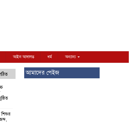
আইন আদালত
ধর্ম
অন্যান্য
আমাদের পেইজ
 পঠিত
্চ
র
ষ্ঠিত
য় শিশুর
 জব্দ,