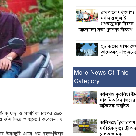
রামপালে যথাযোগ্য
মর্যাদায় জুলাই
গণঅভ্যুত্থান দিবসে
আলোচনা সভা পুরষ্কার বিতরণ
২৮ জনের সাক্ষ্য শে
কাদেরসহ সাতজনে
বিরুদ্ধে যুক্তিতর্ক
ট্রাইব্যুনালে
More News Of This
Category
ইসলামের সবচেয়ে 
ক্ষতি করেছে জামায়
নুরুল হক নুর
কালিগঞ্জ কুশুলিয়া উচ
মাধ্যমিক বিদ্যালয়ে
অভিষেক অনুষ্ঠিত
পাঁচ মাসে সরকারে
রিক দ্বন্দ্ব ও মানসিক চাপের জেরে
দিচ্ছেন, আপনারা ওই
ফাঁস দিয়ে আত্মহত্যা করেছেন, যা
বছরে শহীদদের বিচ
কালিগঞ্জে ট্রাকচাপায়
করলেন না কেন: শহীদ জিসানের 
মর্মান্তিক মৃত্যু, ট্রাক 
ক্ষোভ
র উমাজুরি গ্রামে গত বৃহস্পতিবার
চালক আটক