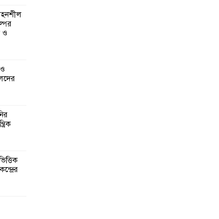
 সহনশীল
্পের
ন ও
 ও
েদের
নির
্রিক
িত্তিক
ন্দ্রের