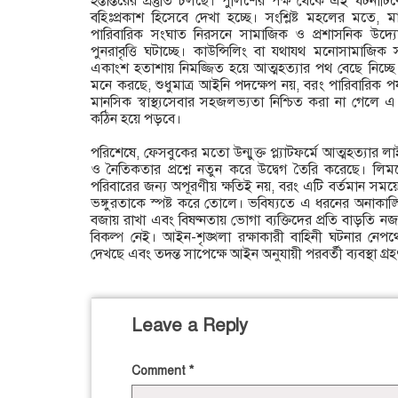
হস্তান্তরের প্রস্তুতি চলছে। পুলিশের পক্ষ থেকে এই ঘটনা
বহিঃপ্রকাশ হিসেবে দেখা হচ্ছে। সংশ্লিষ্ট মহলের মতে, মা
পারিবারিক সংঘাত নিরসনে সামাজিক ও প্রশাসনিক উদ্যো
পুনরাবৃত্তি ঘটাচ্ছে। কাউন্সিলিং বা যথাযথ মনোসামাজিক
একাংশ হতাশায় নিমজ্জিত হয়ে আত্মহত্যার পথ বেছে নিচ্ছে
মনে করছে, শুধুমাত্র আইনি পদক্ষেপ নয়, বরং পারিবারিক পর্
মানসিক স্বাস্থ্যসেবার সহজলভ্যতা নিশ্চিত করা না গেলে
কঠিন হয়ে পড়বে।
‎পরিশেষে, ফেসবুকের মতো উন্মুক্ত প্ল্যাটফর্মে আত্মহত্যার ল
ও নৈতিকতার প্রশ্নে নতুন করে উদ্বেগ তৈরি করেছে। ল
পরিবারের জন্য অপূরণীয় ক্ষতিই নয়, বরং এটি বর্তমান স
ভঙ্গুরতাকে স্পষ্ট করে তোলে। ভবিষ্যতে এ ধরনের অনাকাঙ্
বজায় রাখা এবং বিষণ্নতায় ভোগা ব্যক্তিদের প্রতি বাড়তি নজ
বিকল্প নেই। আইন-শৃঙ্খলা রক্ষাকারী বাহিনী ঘটনার নেপথ
দেখছে এবং তদন্ত সাপেক্ষে আইন অনুযায়ী পরবর্তী ব্যবস্থা গ্
Leave a Reply
Comment
*