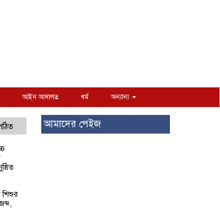
আইন আদালত
ধর্ম
অন্যান্য
আমাদের পেইজ
 পঠিত
্চ
র
ষ্ঠিত
য় শিশুর
 জব্দ,