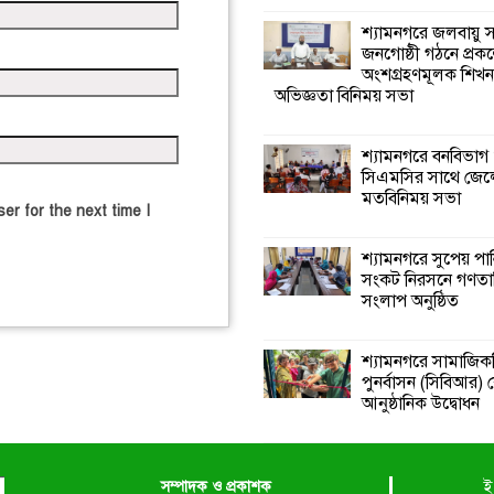
শ্যামনগরে জলবায়ু
জনগোষ্ঠী গঠনে প্রকল
অংশগ্রহণমূলক শিখ
অভিজ্ঞতা বিনিময় সভা
শ্যামনগরে বনবিভাগ
সিএমসির সাথে জেল
মতবিনিময় সভা
er for the next time I
শ্যামনগরে সুপেয় পা
সংকট নিরসনে গণতান্ত
সংলাপ অনুষ্ঠিত
শ্যামনগরে সামাজিকভ
পুনর্বাসন (সিবিআর) কে
আনুষ্ঠানিক উদ্বোধন
সম্পাদক ও প্রকাশক
ই