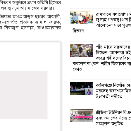
িতরণ অনুষ্ঠানে প্রধান অতিথি হিসেবে
লহাজ্ব স,ম আঃ মাজেদ সরদার।
কালিগঞ্জে নিখোঁজ 
রামপালে যথাযোগ্য মর
িষ্ঠাতা মাওঃ আব্দুস ছাত্তার আজাদী,
মরদেহ অবশেষে ম
জুলাই গণঅভ্যুত্থান 
 সহ-সভাপতি প্রভাষক জামাল ফারুক,
ইছামতী নদীতে
আলোচনা সভা পুরষ্ক
ফেজ সিরাজুল ইসলাম, মাওঃমোবারক
বিতরণ
শ্রীউলা ইউনিয়ন বি
২নং ওয়ার্ডের উদ্যো
পাঁচ মাসে সরকারের
কর্মী সম্মেলন অনুষ্ঠ
দিচ্ছেন, আপনারা ওই
বছরে শহীদদের বিচা
করলেন না কেন: শহীদ জিসানের বা
শ্যামনগরে জলবায়ু
ক্ষোভ
সহনশীল জনগোষ্ঠী 
প্রকল্পের অংশগ্রহণ
শিখন ও অভিজ্ঞতা বিনিময় সভা
কালিগঞ্জে নিখোঁজ 
মরদেহ অবশেষে মি
ইছামতী নদীতে
শ্যামনগরে বনবিভা
সিএমসির সাথে জে
মতবিনিময় সভা
শ্রীউলা ইউনিয়ন বি
২নং ওয়ার্ডের উদ্যোগ
সম্মেলন অনুষ্ঠিত