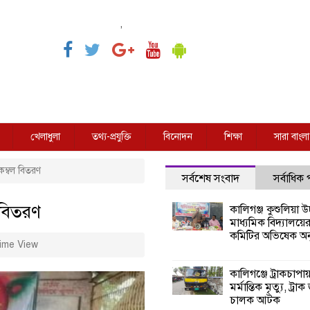
,
খেলাধুলা
তথ্য-প্রযুক্তি
বিনোদন
শিক্ষা
সারা বাংলা
কম্বল বিতরণ
সর্বশেষ সংবাদ
সর্বাধিক
 বিতরণ
কালিগঞ্জ কুশুলিয়া উচ
মাধ্যমিক বিদ্যালয়ে
কমিটির অভিষেক অনু
ime View
কালিগঞ্জে ট্রাকচাপা
মর্মান্তিক মৃত্যু, ট্রাক
চালক আটক