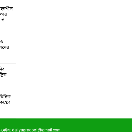
 সহনশীল
্পের
ন ও
 ও
েদের
নির
্রিক
িত্তিক
ন্দ্রের
-মেইল: dailyagradoot@gmail.com