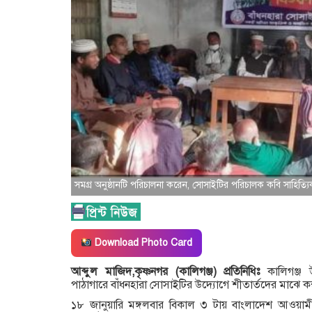
সমগ্র অনুষ্ঠানটি পরিচালনা করেন, সোসাইটির পরিচালক কবি সাহিত্যিক
Download Photo Card
আব্দুল মাজিদ,কৃষ্ণনগর (কালিগঞ্জ) প্রতিনিধিঃ
কালিগঞ্জ
পাঠাগারে বাঁধনহারা সোসাইটির উদ্যোগে শীতার্তদের মাঝে ক
১৮ জানুয়ারি মঙ্গলবার বিকাল ৩ টায় বাংলাদেশ আওয়ামী