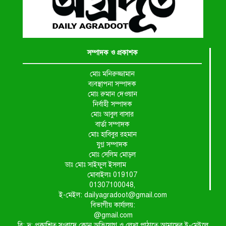
সম্পাদক ও প্রকাশক
মোঃ মনিরুজ্জামান
ব্যবস্থাপনা সম্পাদক
মোঃ রুমান দেওয়ান
নির্বাহী সম্পাদক
মোঃ আবুল বাসার
বার্তা সম্পাদক
মোঃ হাবিবুর রহমান
যুগ্ন সম্পাদক
মোঃ সেলিম মোড়ল
ডাঃ মোঃ সাইফুল ইসলাম
মোবাইলঃ 019107
01307100048,
ই-মেইল: dailyagradoot@gmail.com
বিভাগীয় কার্যালয়:
@gmail.com
বি: দ্র: প্রকাশিত সংবাদে কোন অভিযোগ ও লেখা পাঠাতে আমাদের ই-মেইলে