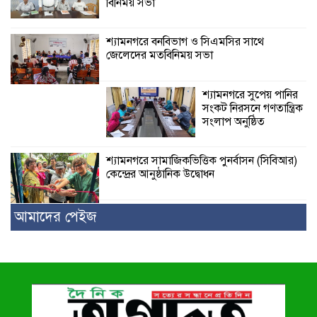
বিনিময় সভা
শ্যামনগরে বনবিভাগ ও সিএমসির সাথে
জেলেদের মতবিনিময় সভা
শ্যামনগরে সুপেয় পানির
সংকট নিরসনে গণতান্ত্রিক
সংলাপ অনুষ্ঠিত
শ্যামনগরে সামাজিকভিত্তিক পুনর্বাসন (সিবিআর)
কেন্দ্রের আনুষ্ঠানিক উদ্বোধন
আমাদের পেইজ