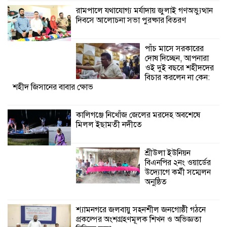
রামপালে যথাযোগ্য মর্যাদায় জুলাই গণঅভ্যুত্থান
দিবসে আলোচনা সভা পুরষ্কার বিতরণ
শ্রীউলা ইউনিয়ন
বিএনপির ২নং ওয়ার্ডের
উদ্যোগে কর্মী সম্মেলন
পাঁচ মাসে সরকারের
অনুষ্ঠিত
দোষ দিচ্ছেন, আপনারা
ওই দুই বছরে শহীদদের
শ্যামনগরে জলবায়ু সহনশীল জনগোষ্ঠী গঠনে
বিচার করলেন না কেন:
শহীদ জিসানের বাবার ক্ষোভ
প্রকল্পের অংশগ্রহণমূলক শিখন ও অভিজ্ঞতা
বিনিময় সভা
কালিগঞ্জে নিখোঁজ জেলের মরদেহ অবশেষে
মিলল ইছামতী নদীতে
শ্যামনগরে বনবিভাগ ও সিএমসির সাথে
জেলেদের মতবিনিময় সভা
শ্রীউলা ইউনিয়ন
বিএনপির ২নং ওয়ার্ডের
উদ্যোগে কর্মী সম্মেলন
অনুষ্ঠিত
শ্যামনগরে জলবায়ু সহনশীল জনগোষ্ঠী গঠনে
প্রকল্পের অংশগ্রহণমূলক শিখন ও অভিজ্ঞতা