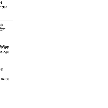
 ও
েদের
নির
্রিক
িত্তিক
ন্দ্রের
ারী
ৃষকদের