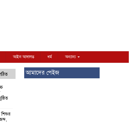
আইন আদালত
ধর্ম
অন্যান্য
আমাদের পেইজ
 পঠিত
্চ
র
ষ্ঠিত
য় শিশুর
 জব্দ,