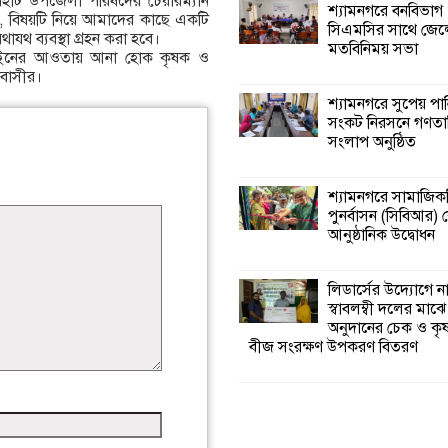
িরহাট উপজেলা পরিষদের চেয়ারম্যান
শ্যামনগরে বনবিভাগ
, বিষয়টি নিয়ে আমাদের কাছে একটি
সিএমসির সাথে জেল
যথ ব্যবস্থা গ্রহন করা হবে।
মতবিনিময় সভা
ত আইনের আওতায় আনা হোক কৃষক ও
াবাসীর।
শ্যামনগরে সুপেয় পা
সংকট নিরসনে গণতান্ত
সংলাপ অনুষ্ঠিত
শ্যামনগরে সামাজিকভ
পুনর্বাসন (সিবিআর) কে
আনুষ্ঠানিক উদ্বোধন
লিডার্সের উদ্যোগে ন
স্বাবলম্বী দলের মাঝে
অনুদানের চেক ও ক
বীজ সংরক্ষণ উপকরণ বিতরণ