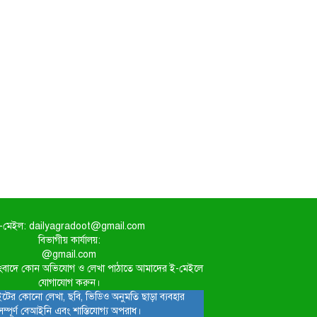
-মেইল: dailyagradoot@gmail.com
বিভাগীয় কার্যালয়:
@gmail.com
িত সংবাদে কোন অভিযোগ ও লেখা পাঠাতে আমাদের ই-মেইলে
যোগাযোগ করুন।
টের কোনো লেখা, ছবি, ভিডিও অনুমতি ছাড়া ব্যবহার
সম্পূর্ণ বেআইনি এবং শাস্তিযোগ্য অপরাধ।