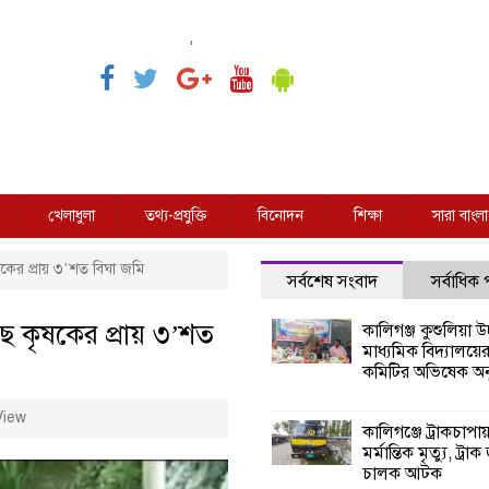
,
খেলাধুলা
তথ্য-প্রযুক্তি
বিনোদন
শিক্ষা
সারা বাংলা
কের প্রায় ৩’শত বিঘা জমি
সর্বশেষ সংবাদ
সর্বাধিক
ে কৃষকের প্রায় ৩’শত
কালিগঞ্জ কুশুলিয়া উচ
মাধ্যমিক বিদ্যালয়ে
কমিটির অভিষেক অনু
View
কালিগঞ্জে ট্রাকচাপা
মর্মান্তিক মৃত্যু, ট্রাক
চালক আটক