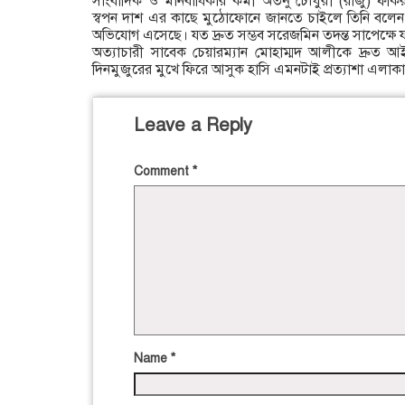
সাংবাদিক ও মানবাধিকার কর্মী অতনু চৌধুরী (রাজু) ফক
স্বপন দাশ এর কাছে মুঠোফোনে জানতে চাইলে তিনি বলেন
অভিযোগ এসেছে। যত দ্রুত সম্ভব সরেজমিন তদন্ত সাপেক্ষে যথা
অত্যাচারী সাবেক চেয়ারম্যান মোহাম্মদ আলীকে দ্রু
দিনমুজুরের মুখে ফিরে আসুক হাসি এমনটাই প্রত্যাশা এলাক
Leave a Reply
Comment
*
Name
*