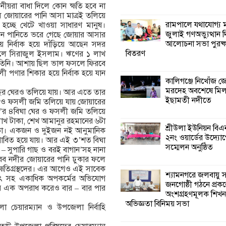
ীয়রা বাধা দিলে কোন হ্মতি হবে না
ালে জোয়ারের পানি আসা মাত্রই তলিয়ে
কালিগঞ্জে নিখোঁজ 
রামপালে যথাযোগ্য মর
হচ্ছে খেটে খাওয়া সাধারণ মানুষ।
মরদেহ অবশেষে ম
জুলাই গণঅভ্যুত্থান 
সমান পানিতে ভরে গেছে জোয়ার আসার
ইছামতী নদীতে
আলোচনা সভা পুরষ্ক
ে নির্বাক হয়ে দাঁড়িয়ে আছেন সদর
বিতরণ
লে সিরাজুল ইসলাম। ঋণের ১ লাখ
ন তিনি। আশায় ছিল ভাল ফসলে ফিরবে
শ্রীউলা ইউনিয়ন বি
লী পণার শিকার হয়ে নির্বাক হয়ে যান
২নং ওয়ার্ডের উদ্যো
কালিগঞ্জে নিখোঁজ 
কর্মী সম্মেলন অনুষ্ঠ
মরদেহ অবশেষে মি
ের ঘেরও তলিয়ে যায়। আর এতে তার
ইছামতী নদীতে
ঘের ও ফসলী জমি তলিয়ে যায় জোয়ারের
লী’র ৪বিঘা ঘের ও ফসলী জমি তলিয়ে
শ্যামনগরে জলবায়ু
লাখ টাকা, শেখ আমানুর রহমানের ৬টা
সহনশীল জনগোষ্ঠী 
শ্রীউলা ইউনিয়ন বি
টাকা। একজন ও দুইজন নই আনুমানিক
প্রকল্পের অংশগ্রহণ
২নং ওয়ার্ডের উদ্যোগ
্লাবিত হয়ে যায়। আর এই ৩’শত বিঘা
শিখন ও অভিজ্ঞতা বিনিময় সভা
সম্মেলন অনুষ্ঠিত
 – সুপারি গাছ ও বরই বাগান’সহ নানা
ৈরব নদীর জোয়ারের পানি ঢুকার ফলে
ও হ্মতিগ্রস্থদের। এর আগেও এই সাবেক
শ্যামনগরে বনবিভা
শ্যামনগরে জলবায়ু
বসাৎ সহ একাধিক অপকর্মের অভিযোগ
সিএমসির সাথে জে
জনগোষ্ঠী গঠনে প্রকল
র এক অপরাধ করেও বার – বার পার
মতবিনিময় সভা
অংশগ্রহণমূলক শিখ
অভিজ্ঞতা বিনিময় সভা
লা চেয়ারম্যান ও উপজেলা নির্বাহি