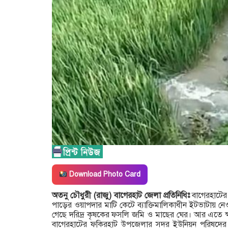
Download Photo Card
অতনু চৌধুরী (রাজু) বাগেরহাট জেলা প্রতিনিধিঃ
বাগেরহাটের
পাড়ের ওয়াপদার মাটি কেটে ব্যাক্তিমালিকাধীন ইটভাটায় 
গেছে দরিদ্র কৃষকের ফসলি জমি ও মাছের ঘের। আর এতে হ্ম
বাগেরহাটের ফকিরহাট উপজেলার সদর ইউনিয়ন পরিষদের স