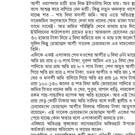
আলী ওয়াপদার মাটি তার নিজ ইটভাটায় নিয়ে যায়। আর স্থান
বলে আশ্বস্ত করে বাগিয়ে নেন মাটি। কিন্তুু নতুন খননকৃত খ
যাচ্ছে শত – শত বিঘা ফসলী জমি। আর এতে হ্মতিগ্রস্থ 
সরেজমিন অনুসন্ধানে গিয়ে দেখা যায় ধানের হ্মেত মাজা 
সাথে সাথেই। আর জমির পরিস্থিতি দেখে মাথায় হাত দিয়
ইউনিয়নের কাঠালতলা গ্রামের মৃতঃ আফজাল হোসেনর ছে
৩০ হাজার টাকা নিয়ে ২ বিঘা জমিতে ধান ও মাছ চাষ করে
সুদিন কিন্তুু মোহাম্মদ আলী সাবেক চেয়ারম্যান এর খামখেয়া
তিনি।
এদিকে একই এলাকার শেখ নওশের আলীর ৬ বিঘা ৪টা মাছ
হ্মতি হয় প্রায় ৫-৬ লাখ টাকা, নুরুল আমিন এর ১২ বিঘা 
পানিতে তার প্রায় হ্মতি হয় ৬-৭ লাখ টাকা, শেখ আয়ুব আ
গিয়ে হ্মতি হয় তার ২ লাখ টাকা, ওমর আলীর ও হ্মতি হয় ১ 
ঘের ও ফসলী জমি তলিয়ে গিয়ে হ্মতি হয় প্রায় ১৪ লাখ 
প্রায় ১০০-১৩০ জনের ৩’শত বিঘা জমি জোয়ারের পানিতে প
জমির ভিতর ধানের জমি ও ঘের, পুকুর, বাগান বাড়ি, নারকেল
রকম গাছ-গাছালির ব্যাপক হ্ময় হ্মতি হয়েছেন। আর এই ভ
প্রায় দেড় কোটি টাকার হ্ময় হ্মতি সাধিত বলে দাবী স্থানীয় 
চেয়ারম্যান মোহাম্মদ আলীর বিরুদ্ধে গরিবের টাকা আত্
রয়েছেন। এই সাবেক চেয়ারম্যান মোহাম্মদ আলী একের প
পেয়ে যাচ্ছে কোন হ্মতার বলে এলাকাবাসী জানতে চান।
এবিষয়ে হ্মতিগ্রস্থ কৃষকেরা বাগেরহাটের ফকিরহাট উপজে
কর্মকর্তা বরাবর অভিযোগ ও দায়ের করেন।