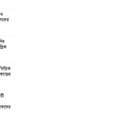
 ও
েদের
নির
্রিক
িত্তিক
ন্দ্রের
ারী
ৃষকদের