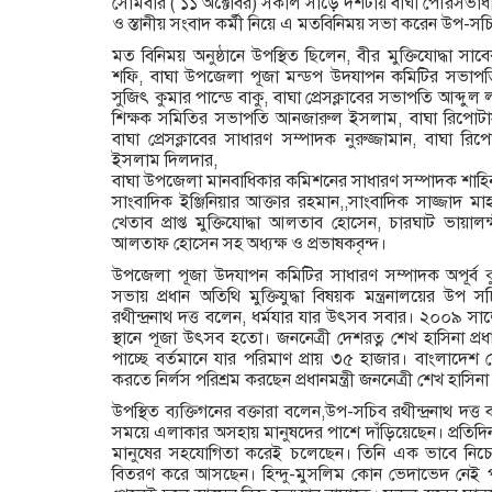
সোমবার ( ১১ অক্টোবর) সকাল সাড়ে দশটায় বাঘা পৌরসভাধ
ও স্তানীয় সংবাদ কর্মী নিয়ে এ মতবিনিময় সভা করেন উপ-সচিব শ্
মত বিনিময় অনুষ্ঠানে উপস্থিত ছিলেন, বীর মুক্তিযোদ্ধা 
শফি, বাঘা উপজেলা পূজা মন্ডপ উদযাপন কমিটির সভা
সুজিৎ কুমার পান্ডে বাকু, বাঘা প্রেসক্লাবের সভাপতি আব্দুল 
শিক্ষক সমিতির সভাপতি আনজারুল ইসলাম, বাঘা রিপোটার্
বাঘা প্রেসক্লাবের সাধারণ সম্পাদক নুরুজ্জামান, বাঘা রি
ইসলাম দিলদার,
বাঘা উপজেলা মানবাধিকার কমিশনের সাধারণ সম্পাদক শাহিনু
সাংবাদিক ইঞ্জিনিয়ার আক্তার রহমান,,সাংবাদিক সাজ্জাদ ম
খেতাব প্রাপ্ত মুক্তিযোদ্ধা আলতাব হোসেন, চারঘাট ভায়ালক্
আলতাফ হোসেন সহ অধ্যক্ষ ও প্রভাষকবৃন্দ।
উপজেলা পূজা উদযাপন কমিটির সাধারণ সম্পাদক অপূর্ব ক
সভায় প্রধান অতিথি মুক্তিযুদ্ধা বিষয়ক মন্ত্রনালয়ের উপ
রথীন্দ্রনাথ দত্ত বলেন, ধর্মযার যার উৎসব সবার। ২০০৯ স
স্থানে পূজা উৎসব হতো। জননেত্রী দেশরত্ন শেখ হাসিনা প্রধান
পাচ্ছে বর্তমানে যার পরিমাণ প্রায় ৩৫ হাজার। বাংলাদেশ কে
করতে নির্লস পরিশ্রম করছেন প্রধানমন্ত্রী জননেত্রী শেখ হাসিনা
উপস্থিত ব্যক্তিগনের বক্তারা বলেন,উপ-সচিব রথীন্দ্রনাথ দত্ত
সময়ে এলাকার অসহায় মানুষদের পাশে দাঁড়িয়েছেন। প্রত
মানুষের সহযোগিতা করেই চলেছেন। তিনি এক ভাবে নিচে অর্
বিতরণ করে আসছেন। হিন্দু-মুসলিম কোন ভেদাভেদ নেই পর