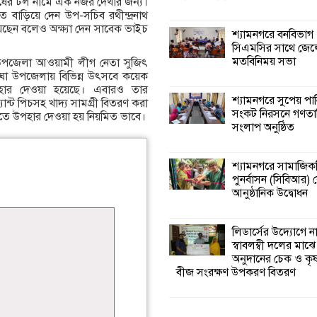
ুষের ঢল নামে এক নজর দেখার জন্য।
 বাড়িয়ে দেন উপ-সচিব রথীন্দ্রনাথ
েছেন বলেও অক্ষ্যা দেন সাবেক ভাইচ
শ্যামনগরে বনবিভাগ
সিএমসির সাথে জেল
মতবিনিময় সভা
উপজেলা আওয়ামী লীগ নেতা সুজিৎ
 বাঘা উপজেলায় বিভিন্ন উৎসবে কয়েক
পহার দেওয়া হয়েছে। এবারও তার
শ্যামনগরে সুপেয় পা
প্যান্ট পিচসহ খাদ্য সামগ্রী বিতরণ করা
সংকট নিরসনে গণতান্ত
ষ হতে উপহার দেওয়া হয় নিয়মিত ভাবে।
সংলাপ অনুষ্ঠিত
শ্যামনগরে সামাজিকভ
পুনর্বাসন (সিবিআর) কে
আনুষ্ঠানিক উদ্বোধন
লিডার্সের উদ্যোগে ন
স্বাবলম্বী দলের মাঝে
অনুদানের চেক ও ক
বীজ সংরক্ষণ উপকরণ বিতরণ