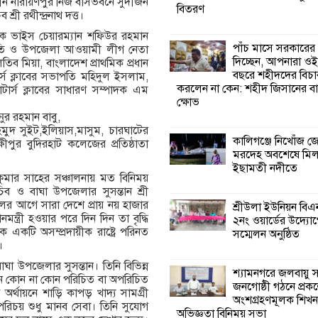
ীন নারায়ণপুর নিজ বাসভবনে সুদীজন
বিতরণ
রী রথীন্দ্রনাথ দত্ত।
শ্রীউলা ইউনিয়ন বি
সাবেক ভাইস চেয়ারম্যান শফিউর রহমান
২নং ওয়ার্ডের উদ্যো
পাঁচ মাসে সরকারের
পতি ও উপজেলা আওয়ামী লীগ নেতা
কর্মী সম্মেলন অনুষ্ঠ
দিচ্ছেন, আপনারা ওই
লতিব মিয়া, বাংলাদেশ প্রাথমিক প্রধান
বছরে শহীদদের বিচা
স ক্লাবের সভাপতি মহিদুল ইসলাম,
করলেন না কেন: শহীদ জিসানের বা
পোটার্স ক্লাবের সাধারণ সম্পাদক এম
শ্যামনগরে জলবায়ু
ক্ষোভ
সহনশীল জনগোষ্ঠী 
র রহমান বাবু,
প্রকল্পের অংশগ্রহণ
াহমুদ সুইট,ইলিয়াস,মাসুম, চারঘাটের
শিখন ও অভিজ্ঞতা বিনিময় সভা
কালিগঞ্জে নিখোঁজ 
ষীপুর বুদিরহাট কলেজের প্রতিষ্ঠাতা
মরদেহ অবশেষে মি
ইছামতী নদীতে
শ্যামনগরে বনবিভা
ুমার সাহের সঞ্চালনায় মত বিনিময়
সিএমসির সাথে জে
 সচিব ও বাঘা উপজেলার সুসন্তান শ্রী
মতবিনিময় সভা
ালের আগে সারা দেশে প্রায় নয় হাজার
শ্রীউলা ইউনিয়ন বি
মন্ত্রী হওয়ার পরে দিন দিন তা বৃদ্ধি
২নং ওয়ার্ডের উদ্যোগ
 একটি অসম্প্রদায়ীক রাষ্ট্রে পরিনত
সম্মেলন অনুষ্ঠিত
শ্যামনগরে সুপেয় প
।
সংকট নিরসনে গণতান্
 বাঘা উপজেলার সুসন্তান। তিনি বিভিন্ন
সংলাপ অনুষ্ঠিত
শ্যামনগরে জলবায়ু
িদিন কোন না কোন পরিচিত বা অপরিচিত
জনগোষ্ঠী গঠনে প্রকল
থায়নে শাড়ি কাপড় খাদ্য সামগ্রী
অংশগ্রহণমূলক শিখ
িচয় শুধু মানব সেবা। তিনি সুযোগ
অভিজ্ঞতা বিনিময় সভা