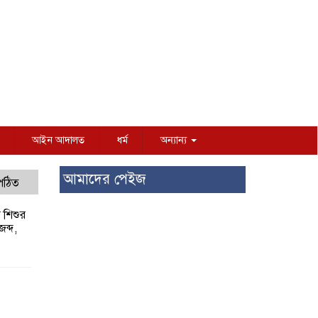
আইন আদালত
ধর্ম
অন্যান্য
আমাদের পেইজ
 পঠিত
য় শিশুর
 জব্দ,