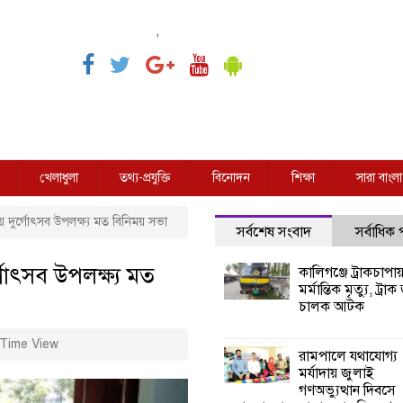
,
খেলাধুলা
তথ্য-প্রযুক্তি
বিনোদন
শিক্ষা
সারা বাংলা
য় দুর্গোৎসব উপলক্ষ্য মত বিনিময় সভা
সর্বশেষ সংবাদ
সর্বাধিক
্গোৎসব উপলক্ষ্য মত
কালিগঞ্জে ট্রাকচাপা
মর্মান্তিক মৃত্যু, ট্রাক
চালক আটক
Time View
রামপালে যথাযোগ্য
মর্যাদায় জুলাই
গণঅভ্যুত্থান দিবসে