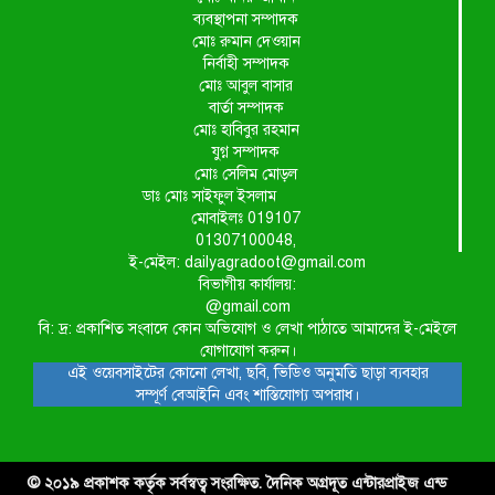
ব্যবস্থাপনা সম্পাদক
মোঃ রুমান দেওয়ান
নির্বাহী সম্পাদক
মোঃ আবুল বাসার
বার্তা সম্পাদক
মোঃ হাবিবুর রহমান
যুগ্ন সম্পাদক
মোঃ সেলিম মোড়ল
ডাঃ মোঃ সাইফুল ইসলাম
মোবাইলঃ 019107
01307100048,
ই-মেইল: dailyagradoot@gmail.com
বিভাগীয় কার্যালয়:
@gmail.com
বি: দ্র: প্রকাশিত সংবাদে কোন অভিযোগ ও লেখা পাঠাতে আমাদের ই-মেইলে
যোগাযোগ করুন।
এই ওয়েবসাইটের কোনো লেখা, ছবি, ভিডিও অনুমতি ছাড়া ব্যবহার
সম্পূর্ণ বেআইনি এবং শাস্তিযোগ্য অপরাধ।
© ২০১৯ প্রকাশক কর্তৃক সর্বস্বত্ব সংরক্ষিত. দৈনিক অগ্রদূত এন্টারপ্রাইজ এন্ড