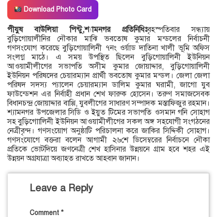
Download Photo Card
পীযুষ বাউলিয়া পিন্টু,শ্যামনগর প্রতিনিধিঃ
বৃহস্পতিবার সন্ধ্যায়
বুড়িগোয়ালীনির নৌকার মাঝি ভবতোষ কুমার মন্ডলের নির্বাচনী
গণসংযোগ করেছে বুড়িগোয়ালিনী ৭নং ওর্য়াড দাতিনা খালী ভূমি অফিস
সংলগ্ন মাঠে। এ সময় উপস্থিত ছিলেন বুড়িগোয়ালিনী ইউনিয়ন
আওয়ামীলীগের সভাপতি অসীম কুমার জোয়াদ্দার, বুড়িগোয়ালিনী
ইউনিয়ন পরিষদের চেয়ারম্যান প্রার্থী ভবতোষ কুমার মন্ডল। জেলা জেলা
পরিষদ সদস্য প্যালেন চেয়ারম্যান ডালিম কুমার ঘরামী, জাগো যুব
ফাউন্ডেশন এর নির্বাহী প্রধান শেখ ফারুক হোসেন। তরুণ সমাজসেবক
বিধানচন্দ্র জোয়াদ্দার বাপ্পি, যুবলীগের সাধারণ সম্পাদক মস্তাফিজুর রহমান।
শ্যামনগর উপজেলার সিডি ও ইয়ুত টিমের সভাপতি ওসমান গনি সোহাগ
সহ বুড়িগোালিনী ইউনিয়ন আওয়ামীলীগের সকল অঙ্গ সহযোগী সংগঠনের
নেত্রীবৃন্দ। গণসংয়োগ অনুষ্ঠাটি পরিচালনা করে জাকির সিদ্দিকী সোহাগ।
গণসংযোগে বক্তরা বলেন আগামী ২৬শে ডিসেম্বরের নির্বাচনে নৌকা
প্রতিকে ভোটদিয়ে জণনেত্রী শেখ হাসিনার উন্নয়নে গ্রাম হবে শহর এই
উন্নয়ন অগ্রযাত্রা অব্যাহত রাখতে আহবান জানান।
Leave a Reply
Comment
*