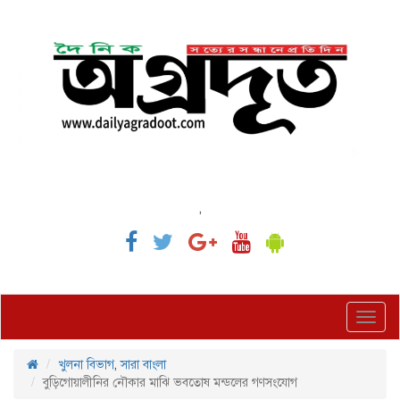
,
Toggl
navig
খুলনা বিভাগ
,
সারা বাংলা
বুড়িগোয়ালীনির নৌকার মাঝি ভবতোষ মন্ডলের গণসংযোগ