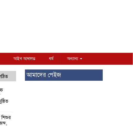
আইন আদালত
ধর্ম
অন্যান্য
আমাদের পেইজ
 পঠিত
্চ
র
ষ্ঠিত
য় শিশুর
 জব্দ,