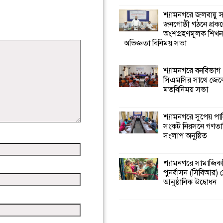
শ্যামনগরে জলবায়ু
জনগোষ্ঠী গঠনে প্রকল
অংশগ্রহণমূলক শিখ
অভিজ্ঞতা বিনিময় সভা
শ্যামনগরে বনবিভাগ
সিএমসির সাথে জেল
মতবিনিময় সভা
শ্যামনগরে সুপেয় পা
সংকট নিরসনে গণতান্ত
সংলাপ অনুষ্ঠিত
শ্যামনগরে সামাজিকভ
পুনর্বাসন (সিবিআর) কে
আনুষ্ঠানিক উদ্বোধন