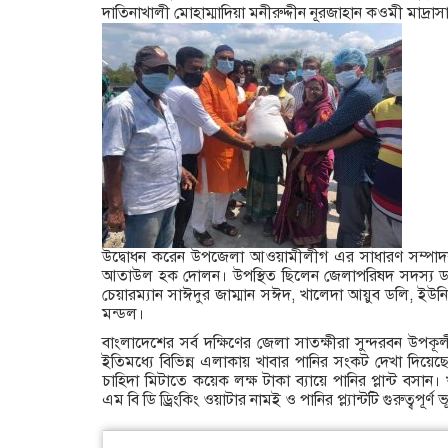
দাতিনাখালী মোহাম্মাদিয়া মনীরুদ্দীন নূরজাহান কওমী মাদ্রাসা প্
উদ্বোধন করেন উপজেলা আওয়ামীলীগ এর সাধারণ সম্পা
আতাউল হক দোলন। উপস্থিত ছিলেন জেলাপরিষদ সদস্য ড
চেয়ারম্যান সাঈদুর জাম্মান সঈদ, খালেদা আয়ুব ডলি, ইউন
মন্ডল।
বাংলাদেশের সর্ব দক্ষিণের জেলা সাতক্ষীরা সুন্দরবন উপকূ
ইতিমধ্যে বিভিন্ন এলাকায় খাবার পানির সংকট দেখা দিয়ে
চাহিদা মিটাতে কয়েক লক্ষ টাকা ব্যায়ে পানির প্লান্ট বসা
এম বি ডি ড্রিংকিং ওয়াটার নামই ও পানির প্ল্যান্টটি গুরুত্বপূর