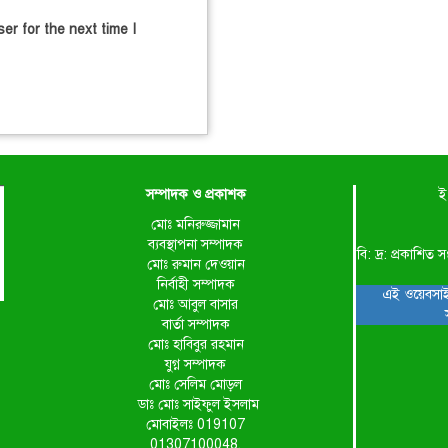
er for the next time I
সম্পাদক ও প্রকাশক
ই
মোঃ মনিরুজ্জামান
ব্যবস্থাপনা সম্পাদক
বি: দ্র: প্রকাশ
মোঃ রুমান দেওয়ান
নির্বাহী সম্পাদক
এই ওয়েবসাই
মোঃ আবুল বাসার
বার্তা সম্পাদক
মোঃ হাবিবুর রহমান
যুগ্ন সম্পাদক
মোঃ সেলিম মোড়ল
ডাঃ মোঃ সাইফুল ইসলাম
মোবাইলঃ 019107
01307100048,