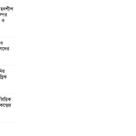
 সহনশীল
্পের
ন ও
 ও
েদের
নির
্রিক
িত্তিক
ন্দ্রের