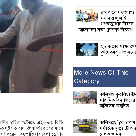
রামপালে যথাযোগ্য
মর্যাদায় জুলাই
গণঅভ্যুত্থান দিবসে
আলোচনা সভা পুরষ্কার বিতরণ
২৮ জনের সাক্ষ্য শে
কাদেরসহ সাতজনে
বিরুদ্ধে যুক্তিতর্ক
ট্রাইব্যুনালে
More News Of This
Category
ইসলামের সবচেয়ে 
ক্ষতি করেছে জামায়
নুরুল হক নুর
কালিগঞ্জ কুশুলিয়া উচ
মাধ্যমিক বিদ্যালয়ে
অভিষেক অনুষ্ঠিত
পাঁচ মাসে সরকারে
দিচ্ছেন, আপনারা ওই
বছরে শহীদদের বিচ
কালিগঞ্জে ট্রাকচাপায়
 পানির চাহিদা মেটাতে এইচ এম বি ডি
করলেন না কেন: শহীদ জিসানের 
মর্মান্তিক মৃত্যু, ট্রাক 
০০ দুইশত বাঘ বিধবা পরিবারের মাঝে
ক্ষোভ
চালক আটক
ণ করেন। বৃহস্পতিবার বেলা ১১ টায়