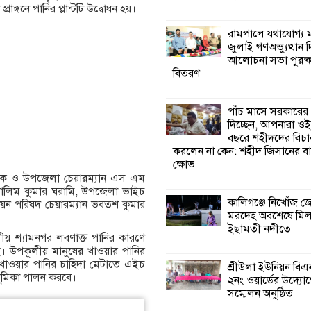
রাঙ্গনে পানির প্লান্টটি উদ্বোধন হয়।
কালিগঞ্জে নিখোঁজ 
রামপালে যথাযোগ্য মর
মরদেহ অবশেষে ম
জুলাই গণঅভ্যুত্থান 
ইছামতী নদীতে
আলোচনা সভা পুরষ্ক
বিতরণ
শ্রীউলা ইউনিয়ন বি
২নং ওয়ার্ডের উদ্যো
পাঁচ মাসে সরকারের
কর্মী সম্মেলন অনুষ্ঠ
দিচ্ছেন, আপনারা ওই
বছরে শহীদদের বিচা
করলেন না কেন: শহীদ জিসানের বা
শ্যামনগরে জলবায়ু
ক্ষোভ
সহনশীল জনগোষ্ঠী 
দক ও উপজেলা চেয়ারম্যান এস এম
প্রকল্পের অংশগ্রহণ
ালিম কুমার ঘরামি, উপজেলা ভাইচ
শিখন ও অভিজ্ঞতা বিনিময় সভা
কালিগঞ্জে নিখোঁজ 
িয়ন পরিষদ চেয়ারম্যান ভবতশ কুমার
মরদেহ অবশেষে মি
ইছামতী নদীতে
শ্যামনগরে বনবিভা
লীয় শ্যামনগর লবণাক্ত পানির কারণে
সিএমসির সাথে জে
ছে। উপকূলীয় মানুষের খাওয়ার পানির
মতবিনিময় সভা
ন। খাওয়ার পানির চাহিদা মেটাতে এইচ
শ্রীউলা ইউনিয়ন বি
্ণ ভূমিকা পালন করবে।
২নং ওয়ার্ডের উদ্যোগ
সম্মেলন অনুষ্ঠিত