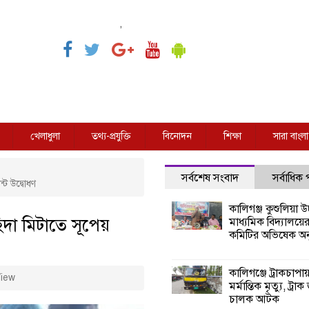
,
খেলাধুলা
তথ্য-প্রযুক্তি
বিনোদন
শিক্ষা
সারা বাংলা
সর্বশেষ সংবাদ
সর্বাধিক
ন্ট উদ্বোধণ
কালিগঞ্জ কুশুলিয়া উচ
িদা মিটাতে সূপেয়
মাধ্যমিক বিদ্যালয়ে
কমিটির অভিষেক অনু
কালিগঞ্জে ট্রাকচাপা
iew
মর্মান্তিক মৃত্যু, ট্রাক
চালক আটক