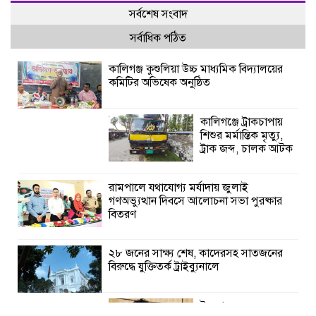
সর্বশেষ সংবাদ
সর্বাধিক পঠিত
কালিগঞ্জ কুশুলিয়া উচ্চ মাধ্যমিক বিদ্যালয়ের
কমিটির অভিষেক অনুষ্ঠিত
কালিগঞ্জে ট্রাকচাপায়
শিশুর মর্মান্তিক মৃত্যু,
ট্রাক জব্দ, চালক আটক
রামপালে যথাযোগ্য মর্যাদায় জুলাই
গণঅভ্যুত্থান দিবসে আলোচনা সভা পুরষ্কার
বিতরণ
২৮ জনের সাক্ষ্য শেষ, কাদেরসহ সাতজনের
বিরুদ্ধে যুক্তিতর্ক ট্রাইব্যুনালে
ইসলামের সবচেয়ে