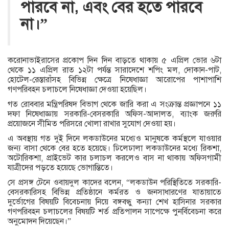
পারবে না, এবং বের হতে পারবে
না।”
করোনাভাইরাসের প্রকোপ দিন দিন বাড়তে থাকায় ৫ এপ্রিল ভোর ৬টা
থেকে ১১ এপ্রিল রাত ১২টা পর্যন্ত সারাদেশে শপিং মল, দোকান-পাট,
হোটেল-রেস্তারাঁসহ বিভিন্ন ক্ষেত্রে নিষেধাজ্ঞা আরোপের পাশাপাশি
গণপরিবহন চলাচলে নিষেধাজ্ঞা দেওয়া হয়েছিল।
গত রোববার মন্ত্রিপরিষদ বিভাগ থেকে জারি করা এ সংক্রান্ত প্রজ্ঞাপনে ১১
দফা নিষেধাজ্ঞায় সরকারি-বেসরকারি অফিস-আদালত, ব্যাংক জরুরি
প্রয়োজনে সীমিত পরিসরে খোলা রাখার সুযোগ দেওয়া হয়।
এ অবস্থায় গত দুই দিনে লকডাউনের মধ্যেও মানুষকে কর্মস্থলে যাওয়ার
জন্য বাসা থেকে বের হতে হয়েছে। ঢিলেঢালা লকডাউনের মধ্যে রিকশা,
অটোরিকশা, প্রাইভেট কার চলাচল করলেও বাস না থাকায় অফিসগামী
যাত্রীদের পড়তে হয়েছে ভোগান্তিতে।
সে প্রসঙ্গ টেনে ওবায়দুল কাদের বলেন, “লকডাউন পরিস্থিতিতে সরকারি-
বেসরকারিসহ বিভিন্ন প্রতিষ্ঠানে কর্মরত ও জনসাধারণের যাতায়াতে
দুর্ভোগের বিষয়টি বিবেচনায় নিয়ে বঙ্গবন্ধু কন্যা শেখ হাসিনার সরকার
গণপরিবহন চলাচলের বিষয়টি শর্ত প্রতিপালন সাপেক্ষে পুনর্বিবেচনা করে
অনুমোদন দিয়েছেন।”