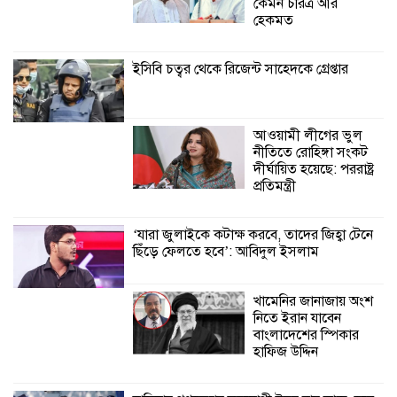
কেমন চরিত্র আর
শ্যামনগরে বনবিভাগ ও সিএমসির সাথে
হেকমত
জেলেদের মতবিনিময় সভা
ইসিবি চত্বর থেকে রিজেন্ট সাহেদকে গ্রেপ্তার
আওয়ামী লীগের ভুল
নীতিতে রোহিঙ্গা সংকট
দীর্ঘায়িত হয়েছে: পররাষ্ট্র
প্রতিমন্ত্রী
‘যারা জুলাইকে কটাক্ষ করবে, তাদের জিহ্বা টেনে
ছিঁড়ে ফেলতে হবে’: আবিদুল ইসলাম
খামেনির জানাজায় অংশ
নিতে ইরান যাবেন
বাংলাদেশের স্পিকার
হাফিজ উদ্দিন