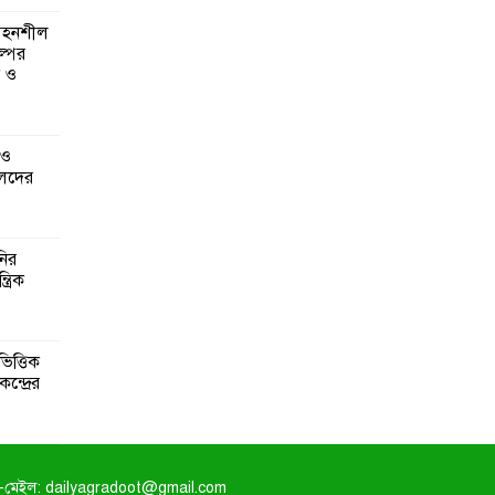
 সহনশীল
্পের
ন ও
 ও
েদের
নির
্রিক
িত্তিক
ন্দ্রের
-মেইল: dailyagradoot@gmail.com