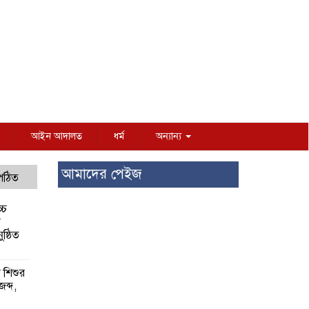
আইন আদালত
ধর্ম
অন্যান্য
আমাদের পেইজ
 পঠিত
্চ
র
ষ্ঠিত
য় শিশুর
 জব্দ,