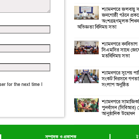
শ্যামনগরে জলবায়ু
জনগোষ্ঠী গঠনে প্রকল
অংশগ্রহণমূলক শিখ
অভিজ্ঞতা বিনিময় সভা
শ্যামনগরে বনবিভাগ
সিএমসির সাথে জেল
মতবিনিময় সভা
শ্যামনগরে সুপেয় পা
সংকট নিরসনে গণতান্ত
সংলাপ অনুষ্ঠিত
er for the next time I
শ্যামনগরে সামাজিকভ
পুনর্বাসন (সিবিআর) কে
আনুষ্ঠানিক উদ্বোধন
সম্পাদক ও প্রকাশক
ই