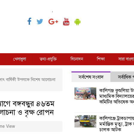
,
খেলাধুলা
তথ্য-প্রযুক্তি
বিনোদন
শিক্ষা
সারা বাংলা
সর্বশেষ সংবাদ
সর্বাধিক
াদাৎ বার্ষিকী উপলক্ষে বিশেষ আলোচনা
কালিগঞ্জ কুশুলিয়া উচ
মাধ্যমিক বিদ্যালয়ে
োগে বঙ্গবন্ধুর ৪৬তম
কমিটির অভিষেক অনু
লোচনা ও বৃক্ষ রোপন
কালিগঞ্জে ট্রাকচাপা
মর্মান্তিক মৃত্যু, ট্রাক
me View
চালক আটক