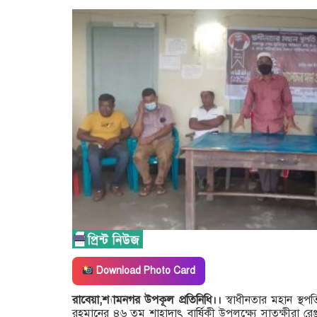
Download Photo Card
রাবেয়া,শ্যামনগর উপকূল প্রতিনিধি।।
স্বাধীনতার মহান স্থপ
রহমানের ৪৬ তম শাহাদাৎ বার্ষিকী উপলক্ষ্যে সাতক্ষীরা রেঞ