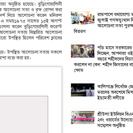
া অনুষ্ঠিত হয়েছে। বুড়িগোয়ালিনী
 এক আলোচনা সভা ও বৃক্ষ রোপন করা
কালিগঞ্জে নিখোঁজ 
রামপালে যথাযোগ্য মর
াদর্শ নিয়ে আলোচনা করেন মনিরুল
মরদেহ অবশেষে ম
জুলাই গণঅভ্যুত্থান 
াঁড়ী। এ সময়১৯৭৫ সালের ১৫ই আগস্ট
ইছামতী নদীতে
আলোচনা সভা পুরষ্ক
ালনা করেন বুড়িগোয়ালিনী ফরেস্ট
বিতরণ
লোচনা সভায় বিস্তারিত আলোচনা
রো উপস্থিত ছিলেন পরিবেশ ক্লাবের
শ্রীউলা ইউনিয়ন বি
২নং ওয়ার্ডের উদ্যো
পাঁচ মাসে সরকারের
কর্মী সম্মেলন অনুষ্ঠ
রা হয়। উপস্থিত আলোচনা সভায় সকলে
দিচ্ছেন, আপনারা ওই
আশা ব্যক্ত করা হয়।
বছরে শহীদদের বিচা
করলেন না কেন: শহীদ জিসানের বা
শ্যামনগরে জলবায়ু
ক্ষোভ
সহনশীল জনগোষ্ঠী 
প্রকল্পের অংশগ্রহণ
শিখন ও অভিজ্ঞতা বিনিময় সভা
কালিগঞ্জে নিখোঁজ 
মরদেহ অবশেষে মি
ইছামতী নদীতে
শ্যামনগরে বনবিভা
সিএমসির সাথে জে
মতবিনিময় সভা
শ্রীউলা ইউনিয়ন বি
২নং ওয়ার্ডের উদ্যোগ
সম্মেলন অনুষ্ঠিত