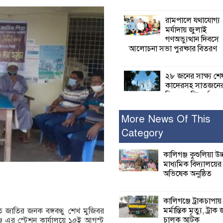
রামপালে যথাযোগ্য
মর্যাদায় জুলাই
গণঅভ্যুত্থান দিবসে
আলোচনা সভা পুরষ্কার বিতরণ
২৮ জনের সাক্ষ্য শে
কাদেরসহ সাতজনে
বিরুদ্ধে যুক্তিতর্ক
ট্রাইব্যুনালে
More News Of This
Category
ইসলামের সবচেয়ে 
ক্ষতি করেছে জামায়
নুরুল হক নুর
কালিগঞ্জ কুশুলিয়া উচ
মাধ্যমিক বিদ্যালয়ে
অভিষেক অনুষ্ঠিত
পাঁচ মাসে সরকারে
দিচ্ছেন, আপনারা ওই
বছরে শহীদদের বিচ
কালিগঞ্জে ট্রাকচাপায়
করলেন না কেন: শহীদ জিসানের 
মর্মান্তিক মৃত্যু, ট্রাক 
তি জাতির জনক বঙ্গবন্ধু শেখ মুজিবর
ক্ষোভ
চালক আটক
্জ এর স্টেশন কার্যালয়ে ১৫ই আগস্ট