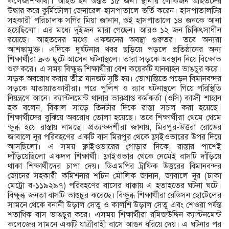
কলেজশিক্ষার্থী। আহত হন অন্তত ১৫ জন। স্থানীয় লোকজন আহতদের
উদ্ধার করে কুর্মিটোলা জেনারেল হাসপাতালে ভর্তি করেন। হাসপাতালটির
সহকারী পরিচালক সগির মিয়া জানান, ওই হাসপাতালে ১৪ জনকে আনা
হয়েছিলো। এর মধ্যে দুইজন মারা গেছেন। আরও ১২ জন চিকিৎসাধীন
রয়েছে। আহতদের মধ্যে একজনের অবস্থা গুরুতর। তবে অন্যরা
আশঙ্কামুক্ত। এদিকে দুর্ঘটনার খবর ছড়িয়ে পড়লে প্রতিষ্ঠানের অন্য
শিক্ষার্থীরা দ্রুত ছুটে আসেন ঘটনাস্থলে। তারা সড়কে অবস্থান নিয়ে বিক্ষোভ
শুরু করে। এ সময় বিক্ষুব্ধ শিক্ষার্থীরা বেশ কয়েকটি যানবাহন ভাঙচুর করে।
সড়ক অবরোধ করায় তীব্র যানজট সৃষ্টি হয়। ভোগান্তিতে পড়েন বিমানবন্দর
সড়কে যাতায়াতকারীরা। পরে পুলিশ ও র‌্যাব ঘটনাস্থলে গিয়ে পরিস্থিতি
নিয়ন্ত্রণে আনে। ক্যান্টনমেন্ট থানার ভারপ্রাপ্ত কর্মকর্তা (ওসি) কাজী শাহান
হক বলেন, বিকাল সাড়ে তিনটার দিকে রাস্তা সচল করা হয়েছে।
শিক্ষার্থীদের বুঝিয়ে অবরোধ তোলা হয়েছে। তবে শিক্ষার্থীরা থেমে থেমে
ক্ষুব্ধ হয়ে রাস্তায় নামছে। প্রত্যক্ষদর্শীরা জানায়, মিরপুর-উত্তরা রোডের
জাবালে নূর পরিবহণের একটি বাস মিরপুর থেকে ফ্লাইওভারের উপর দিয়ে
আসছিলো। এ সময় ফ্লাইওভারের গোড়ার দিকে, রাস্তার পাশেই
দাঁড়িয়েছিলো একদল শিক্ষার্থী। ফ্লাইওভার থেকে নেমেই বাসটি দাঁড়িয়ে
থাকা শিক্ষার্থীদের চাপা দেয়। ডিএমপির ট্রাফিক উত্তরের বিমানবন্দর
জোনের সহকারী কমিশনার শচিন মৌলিক জানান, জাবালে নূর (ঢাকা
মেট্রো ব-১১৯২৯৭) পরিবহণের বাসের ধাক্কায় এ হতাহতের ঘটনা ঘটে।
বিক্ষুব্ধ জনতা বাসটি ভাঙচুর করেছে। বিক্ষুব্ধ শিক্ষার্থীরা রেডিসন হোটেলের
সামনে থেকে বনানী উড়াল সেতু ও কালশি উড়াল সেতু এবং শেওরা পর্যন্ত
শতাধিক বাস ভাঙচুর করে। এসময় শিক্ষার্থীরা রমিজউদ্দিন ক্যান্টনমেন্ট
কলেজের সামনে একটি যাত্রীবাহী বাসে আগুন ধরিয়ে দেয়। এ ঘটনার পর