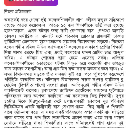
নিজস্ব প্রতিবেদক
অকালেই ঝরে গেলো দুই কলেজশিক্ষার্থীর প্রাণ। জীবন মৃত্যুর সন্ধিক্ষণে
রয়েছে আরও কয়েকজন। আহত ১২ জন শিক্ষার্থীকে ভর্তি করা হয়েছে
হাসপাতালে। এসব ঘটনার জন্য দায়ী বেপরোয়া বাস। নেপথ্যে আনাড়ি
চালক। মর্মান্তিক এ ঘটনাটি ঘটে গতকাল রোববার রাজধানী ঢাকার
কুর্মিটোলা জেনারেল হাসপাতালের সামনের বিমানবন্দর সড়কে। নিহতরা
হলেন শহীদ রমিজ উদ্দিন ক্যান্টনমেন্ট কলেজের একাদশ শ্রেণির শিক্ষার্থী
দিয়া খানম ওরফে মিম এবং একই কলেজের দ্বাদশ শ্রেণির ছাত্র আব্দুল
করিম। এ ঘটনায় শোকের ছায়া নেমে এসেছে সর্বত্র। এদিকে
কলেজশিক্ষার্থীদের হতাহতের ঘটনায় বিক্ষুব্ধ হয়ে কয়েকটি বাস ভাঙচুর
করে তাদের সহপাঠীরা। তারা প্রায় তিন ঘণ্টা সড়ক অবরোধ করে রাখে। এ
সময় বিমানবন্দর সড়কে তীব্র যানজট সৃষ্টি হয়। পরে পুলিশের হস্তক্ষেপে
পরিস্থিতি স্বাভাবিক হয়। ঘটনাস্থল বিমানবন্দর সড়ক সংলগ্ন র‌্যাডিসন ব্লু
হোটেল (বিপরীত পাশে) সংলগ্ন রাস্তা। অনতিদূরেই শহীদ রমিজ উদ্দিন
ক্যান্টনমেন্ট কলেজ। ক্লাসশেষে র‌্যাডিশন হোটেলের সামনের ফুটপাতে
পরিবহণের জন্য অপেক্ষা করছিলো ওই কলেজের কিছু শিক্ষার্থী। দুপুর
১২টার দিকে মিরপুর-উত্তরা রুটে চলাচলকারী জাবালে নূর পরিবহণ
লিমিটেডের একটি যাত্রীবাহী বাস সেখানে থামে। কিছু যাত্রী ও শিক্ষার্থী
বাসে ওঠা-নামা করে। এ সময় একই পরিবহণের অপর একটি বাস দাঁড়িয়ে
থাকা বাসের বাম পাশ দিয়ে দ্রুতগতিতে প্রবেশ করায় এতে চাপা পড়েন
সেখানে দাঁড়িয়ে থাকা শিক্ষার্থীরা। এতে ঘটনাস্থলেই প্রাণ হারান দুই