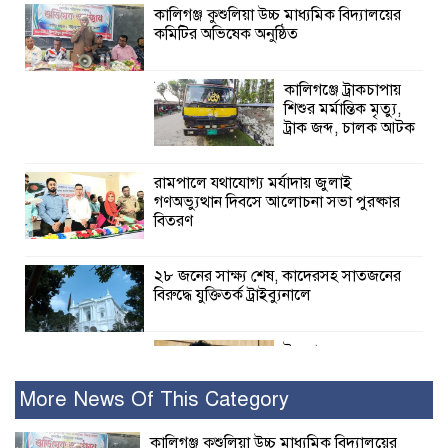
কালিগঞ্জ কুশুলিয়া উচ্চ মাধ্যমিক বিদ্যালয়ের
কমিটির অভিষেক অনুষ্ঠিত
কালিগঞ্জে ট্রাকচাপায়
শিশুর মর্মান্তিক মৃত্যু,
ট্রাক জব্দ, চালক আটক
রামপালে যথাযোগ্য মর্যাদায় জুলাই
গণঅভ্যুত্থান দিবসে আলোচনা সভা পুরষ্কার
বিতরণ
২৮ জনের সাক্ষ্য শেষ, কাদেরসহ সাতজনের
বিরুদ্ধে যুক্তিতর্ক ট্রাইব্যুনালে
ইসলামের সবচেয়ে
বেশি ক্ষতি করেছে
জামায়াত: নুরুল হক
More News Of This Category
নুর
কালিগঞ্জ কুশুলিয়া উচ্চ মাধ্যমিক বিদ্যালয়ের