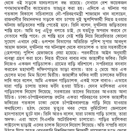
থেকে ওই সড়কে যানচলাচল বন্ধ রয়েছে। সেখানে বেশ কয়েকজন
গণমাধ্যমকর্মীর ক্যামেরাও ভাঙচুর করা হয়। এদিকে এ ঘটনার পর
গতকাল বিকালে সচিবালয়ে নৌ-পরিবহণমন্ত্রী শাজাহান খান বলেছেন,
রাজধানীর বিমানবন্দর সড়কে বাস চাপায় দুই স্কুলশিক্ষার্থী নিহত হওয়ার
ঘটনায় জড়িতদের শাস্তি পেতেই হবে। তিনি বলেন, দুর্ঘটনায় জড়িতদের
শাস্তি হবে। আমি শুধু এটুকু বলতে চাই, যে যতটুকু অপরাধ করবে সে
সেভাবে শাস্তি পাবে। যে শাস্তি হবে সেই শাস্তি নিয়ে বিরোধিতার কোনো
সুযোগ এখানে নেই। গুলশান বিভাগের অতিরিক্ত পুলিশ সুপার আবদুল
আহাদ জানান, দুর্ঘটনার পর ঘটনাস্থল থেকে বাসচালক ও তার সহকারীকে
(হেলপার) পুলিশ হেফাজতে নেয়া হয়েছে। পরবর্তীতে আইন অনুযায়ী
ব্যবস্থা গ্রহণ করা হবে। নিহত মীমের বাবার নাম জাহাঙ্গীর ফকির। তিনি
নিজেও একজন গাড়িচালক। গ্রামের বাড়ি বরিশালে। সপরিবারে বসবাস
করতেন মহাখালী দক্ষিণপাড়ার ভাড়া বাসায়। তার ২ মেয়ে আর এক
ছেলের মধ্যে মিম ছিলো দ্বিতীয়। জাহাঙ্গীর ফকির দায়ী চালকের ফাঁসির
দাবি করে বলেন, আমি একজন গাড়িচালক, একই সঙ্গে বাবাও। এভাবে
যারা গাড়ি চালায় তাদর ফাঁসি হওয়া উচিত। যেসব মালিকরা এসব
গাড়িচালক নিয়োগ দিয়েছে, সরকারের তাদের বিচারের আওতায় আনা
উচিত। ঢাকা-চাঁপাইনবাবগঞ্জ রুটের একতা পরিবহণের চালক জাহাঙ্গীর
ফকিরের গতকাল ঢাকা থেকে চাঁপাইনবাবগঞ্জে গাড়ি নিয়ে যাওয়ার
কথাছিলো। হঠাৎ মেয়ের মৃত্যুর খবর পেয়ে কুর্মিটোলা জেনারেল
হাসপাতালে ছুটে যান। তিনি আরও বলেন, যারা ঢাকায় গাড়ি চালায়, তারা
অদক্ষ। এরা আগে সিএনজি অটোরিকশা চালাতো। গাড়ির মালিকরা
লাইসেন্স ছাড়াই এদের চালক হিসেবে নিয়োগ দিয়েছে। অতি সম্প্রতি বাসে
ঊঠতে গিয়ে আহত বেসরকারি বিশ্ববিদ্যালয় শিক্ষার্থী পায়েলকে ছুড়ে ফেলে