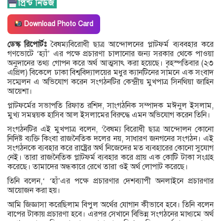
Download Photo Card
ডেস্ক রিপোর্টঃ
বৈষম্যবিরোধী ছাত্র আন্দোলনের প্লাটফর্ম ব্যববহার করে
গণভোটে ‘হ্যাঁ’ এর পক্ষে প্রচারণা চালানোর জন্য সরকার থেকে পাওয়া
অনুদানের তথ্য গোপন করে অর্থ আত্মসাৎ করা হয়েছে। বৃহস্পতিবার (২৩
এপ্রিল) বিকেলে ঢাকা বিশ্ববিদ্যালয়ের মধুর ক্যানটিনের সামনে এক সংবাদ
সম্মেলন এ অভিযোগ করেন সংগঠনটির কেন্দ্রীয় মুখপাত্র সিনথিয়া জাহিন
আয়েশা।
প্লাটফর্মের সভাপতি রিফাত রশিদ, সাংগঠনিক সম্পাদক মঈনুল ইসলাম,
মুখ্য সমন্বয়ক হাসিব আল ইসলামের বিরুদ্ধে এমন অভিযোগ করেন তিনি।
সংগঠনটির এই মুখপাত্র বলেন, ‘বৈষম্য বিরোধী ছাত্র আন্দোলন কোনো
নিদিষ্ট ব্যক্তি কিংবা রাজনৈতিক দলের নয়, সাধারণ জনগনের সংগঠন। এই
সংগঠনকে ব্যবহার করে রাষ্ট্রের অর্থ নিজেদের মত ব্যবহারের কোনো সুযোগ
নেই। তারা রাজনৈতিক প্লাটফর্ম ব্যবহার করে প্রায় এক কোটি টাকা সংগ্রহ
করেছে। তামাদের অন্ধকারে রেখে তারা ওই অর্থ লোপাট করেছে।
তিনি বলেন,‘ ‘হাঁ’এর পক্ষে প্রচারণার দেশব্যাপী অনলাইনে প্রচারণার
আয়োজন করা হয়।
আমি জিজ্ঞাসা করেছিলাম বিপুল অর্থের যোগান কীভাবে হবে। তিনি বলেন
বাপের টাকায় প্রচারণা হবে। এরপর সেখানে বিভিন্ন সংগঠনের মাধ্যমে অর্থ