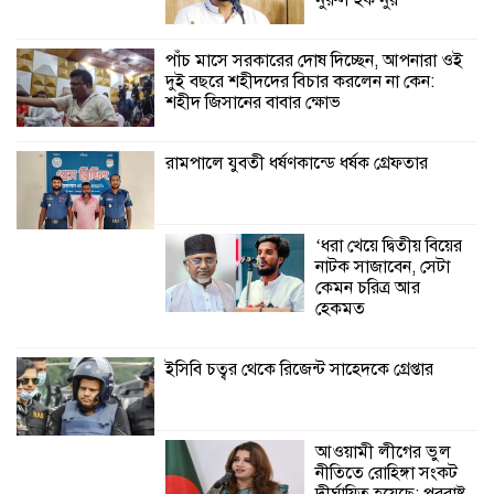
কালিগঞ্জে নিখোঁজ জেলের মরদেহ অবশেষে
নুরুল হক নুর
মিলল ইছামতী নদীতে
পাঁচ মাসে সরকারের দোষ দিচ্ছেন, আপনারা ওই
দুই বছরে শহীদদের বিচার করলেন না কেন:
শ্রীউলা ইউনিয়ন
শহীদ জিসানের বাবার ক্ষোভ
বিএনপির ২নং ওয়ার্ডের
উদ্যোগে কর্মী সম্মেলন
অনুষ্ঠিত
রামপালে যুবতী ধর্ষণকান্ডে ধর্ষক গ্রেফতার
শ্যামনগরে জলবায়ু সহনশীল জনগোষ্ঠী গঠনে
প্রকল্পের অংশগ্রহণমূলক শিখন ও অভিজ্ঞতা
‘ধরা খেয়ে দ্বিতীয় বিয়ের
বিনিময় সভা
নাটক সাজাবেন, সেটা
কেমন চরিত্র আর
শ্যামনগরে বনবিভাগ ও সিএমসির সাথে
হেকমত
জেলেদের মতবিনিময় সভা
ইসিবি চত্বর থেকে রিজেন্ট সাহেদকে গ্রেপ্তার
আওয়ামী লীগের ভুল
নীতিতে রোহিঙ্গা সংকট