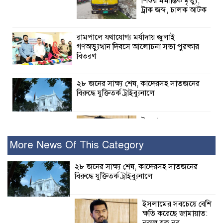
শিশুর মর্মান্তিক মৃত্যু,
ট্রাক জব্দ, চালক আটক
রামপালে যথাযোগ্য মর্যাদায় জুলাই
গণঅভ্যুত্থান দিবসে আলোচনা সভা পুরষ্কার
বিতরণ
২৮ জনের সাক্ষ্য শেষ, কাদেরসহ সাতজনের
বিরুদ্ধে যুক্তিতর্ক ট্রাইব্যুনালে
ইসলামের সবচেয়ে
বেশি ক্ষতি করেছে
জামায়াত: নুরুল হক
More News Of This Category
নুর
২৮ জনের সাক্ষ্য শেষ, কাদেরসহ সাতজনের
বিরুদ্ধে যুক্তিতর্ক ট্রাইব্যুনালে
পাঁচ মাসে সরকারের দোষ দিচ্ছেন, আপনারা
ওই দুই বছরে শহীদদের বিচার করলেন না
কেন: শহীদ জিসানের বাবার ক্ষোভ
ইসলামের সবচেয়ে বেশি
ক্ষতি করেছে জামায়াত: