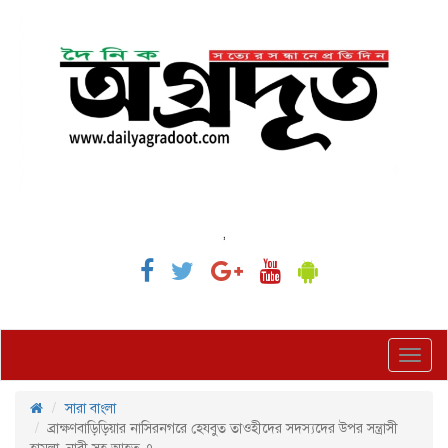
,
Toggl
navig
সারা বাংলা
ব্রাক্ষণবাড়িড়িয়ার নাসিরনগরে হেযবুত তাওহীদের সদস্যদের উপর সন্ত্রাসী