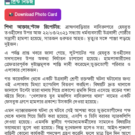
Download Photo Card
শিখা আক্তার,স্টাফ রিপোর্টার:
ব্রাহ্মণবাড়িয়ার নাসিরনগরে হেযবুত
তওহীদের উপর আজ ২২/০৩/২০২১ সন্ধ্যায় ধর্মব্যবসায়ী উগ্রবাদী গোষ্ঠীর
সন্ত্রাসী হামলা হয়েছে, সাতজন গুরুতর আহত। মৃত্যুর সঙ্গে পাঞ্জা লড়ছে
দুইজন।
এ পর্যন্ত প্রাপ্ত খবরে জানা গেছে, লুটপাটের পর হেযবুত তওহীদের
সদস্যদের উপর অকথ্য নির্যাতন চালানো হয়েছে। হামলাকারীদের
গ্রেফতারপূর্বক দৃষ্টান্তমূলক শাস্তি দাবী করেছেন,ভুক্তভোগী পরিবার ও
এলাকার লোকজন।
গত কয়েকদিন থেকে একটি উগ্রবাদী শ্রেণী রক্তক্ষয়ী ঘটনা ঘটানোর জন্য
ওই এলাকায় মিথ্যা হ্যান্ডবিল বিতরণ করছিল। বিষয়টি দ্রুত থানাকে
জানালে উল্টো তারা থানায় গিয়ে প্রকাশ্যে হুমকি দিয়ে এসেছে রক্তের গঙ্গা
বইয়ে দিবে। “খেলাফত যুব মজলিস নাসিরনগর থানা” নামের একটি
ফেসবুক গ্রুপে হামলার প্রকাশ্য উসকানি দেওয়া হয়েছে।
এমন ন্যাক্কারজনক ঘটনা যে ঘটবে সেই আশঙ্কা করে ভুক্তভোগীদের পক্ষ
থেকে থানায় গিয়ে জিডি করা হয়েছে, এসপি ও ডিসি বরাবর স্মারকলিপি
দেওয়া হয়েছে। এমনকি স্থানীয় গণমাধ্যমকর্মীদের সামনেও বিষয়টির
ভয়াবহতা তুলে ধরা হয়েছে। কিন্তু দুঃখজনক হলেও সত্য, আইন-শৃঙ্খলা
বাহিনী কোনো কার্যকরী পদক্ষেপ গ্রহণ করেনি, ফলে মাত্র তিন দিন আগে