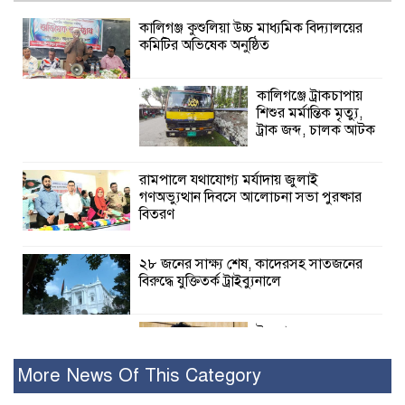
কালিগঞ্জ কুশুলিয়া উচ্চ মাধ্যমিক বিদ্যালয়ের
কমিটির অভিষেক অনুষ্ঠিত
কালিগঞ্জে ট্রাকচাপায়
শিশুর মর্মান্তিক মৃত্যু,
ট্রাক জব্দ, চালক আটক
রামপালে যথাযোগ্য মর্যাদায় জুলাই
গণঅভ্যুত্থান দিবসে আলোচনা সভা পুরষ্কার
বিতরণ
২৮ জনের সাক্ষ্য শেষ, কাদেরসহ সাতজনের
বিরুদ্ধে যুক্তিতর্ক ট্রাইব্যুনালে
ইসলামের সবচেয়ে
বেশি ক্ষতি করেছে
জামায়াত: নুরুল হক
More News Of This Category
নুর