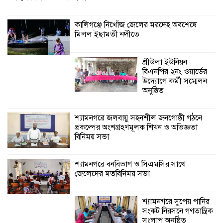
বিনিময় সভা
কালিগঞ্জে নিখোঁজ জেলের মরদেহ অবশেষে
মিলল ইছামতী নদীতে
শ্যামনগরে বনবিভাগ ও সিএমসির সাথে
জেলেদের মতবিনিময় সভা
শ্রীউলা ইউনিয়ন
বিএনপির ২নং ওয়ার্ডের
উদ্যোগে কর্মী সম্মেলন
অনুষ্ঠিত
শ্যামনগরে জলবায়ু সহনশীল জনগোষ্ঠী গঠনে
প্রকল্পের অংশগ্রহণমূলক শিখন ও অভিজ্ঞতা
বিনিময় সভা
শ্যামনগরে বনবিভাগ ও সিএমসির সাথে
জেলেদের মতবিনিময় সভা
শ্যামনগরে সুপেয় পানির
সংকট নিরসনে গণতান্ত্রিক
সংলাপ অনুষ্ঠিত