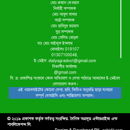
মোঃ রুমান দেওয়ান
নির্বাহী সম্পাদক
মোঃ আবুল বাসার
বার্তা সম্পাদক
মোঃ হাবিবুর রহমান
যুগ্ন সম্পাদক
মোঃ সেলিম মোড়ল
ডাঃ মোঃ সাইফুল ইসলাম
মোবাইলঃ 019107
01307100048,
ই-মেইল: dailyagradoot@gmail.com
বিভাগীয় কার্যালয়:
@gmail.com
বি: দ্র: প্রকাশিত সংবাদে কোন অভিযোগ ও লেখা পাঠাতে আমাদের ই-মেইলে
যোগাযোগ করুন।
এই ওয়েবসাইটের কোনো লেখা, ছবি, ভিডিও অনুমতি ছাড়া ব্যবহার
সম্পূর্ণ বেআইনি এবং শাস্তিযোগ্য অপরাধ।
© ২০১৯ প্রকাশক কর্তৃক সর্বস্বত্ব সংরক্ষিত. দৈনিক অগ্রদূত এন্টারপ্রাইজ এন্ড
পাবলিকেশন্স লি.