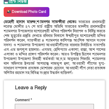
Download Photo Card
মেহেদী হাসান মারুফ,শ্যামনগর সাতক্ষীরা থেকেঃ
ভারতের প্রধানমন্ত্রী
নরেন্দ্র মোদীর ২৭ শে মার্চ রাষ্ট্রীয় অতিথি ভারতের মাননীয় প্রধানমন্ত্রীর
শ্যামনগর উপজেলার যশোরেশ্বরী মন্দির পরিদর্শন নিরাপদ ও নির্বিঘ্ন করতে
শেষ মুহূর্তের প্রস্তুতি দেখতে রবিবার বিকালে ঈশ্বরীপুর যশোরেশ্বরী মন্দির
পরিদর্শন করেন, সাতক্ষীরা ৪ শ্যামনগর কালিগঞ্জ আংশিক আসনে সংসদ
সদস্য ও শ্যামনগর উপজেলা আওয়ামীলীগের বারবার নির্বাচিত সভাপতি
এস.এম জগলুল হায়দার। এসময়, হেলিপ্যাড একালা, রাস্তা, আশ পাশের
এলাকা ও মন্দির প্রাঙ্গণ পরিদর্শন করেন। আরও উপস্থিত ছিলেন শ্যামনগর
উপজেলা উপজেলা নিবার্হী কর্মকর্তা আ,ন,ম আবুজার গিফারি, শ্যামনগর
থান অফিসার ইনচার্জ আলহাজ্ব নাজমুল হুদা, আওয়ামী লীগের যুগ্ম-
সাধারণ সম্পাদক প্রভাষক মোশারফ হোসেন, আওয়ামী লীগ নেতা প্রভাষক
অলিউর রহমান সহ বিভিন্ন সংস্থার উদ্ধর্তন ব্যক্তিবর্গ।
Leave a Reply
Comment
*