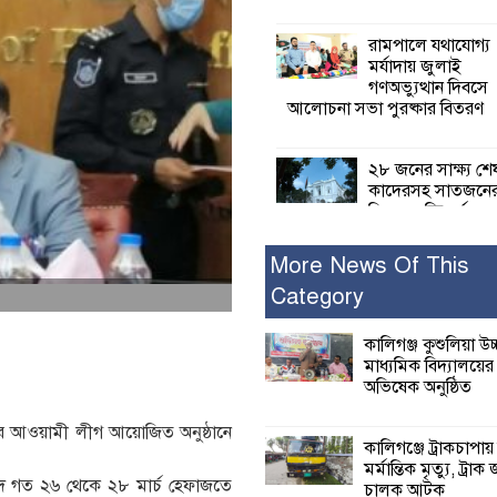
রামপালে যথাযোগ্য
মর্যাদায় জুলাই
গণঅভ্যুত্থান দিবসে
আলোচনা সভা পুরষ্কার বিতরণ
২৮ জনের সাক্ষ্য শে
কাদেরসহ সাতজনে
বিরুদ্ধে যুক্তিতর্ক
ট্রাইব্যুনালে
More News Of This
Category
ইসলামের সবচেয়ে 
ক্ষতি করেছে জামায়
নুরুল হক নুর
কালিগঞ্জ কুশুলিয়া উচ
মাধ্যমিক বিদ্যালয়ে
অভিষেক অনুষ্ঠিত
পাঁচ মাসে সরকারে
দিচ্ছেন, আপনারা ওই
উত্তর আওয়ামী লীগ আয়োজিত অনুষ্ঠানে
বছরে শহীদদের বিচ
কালিগঞ্জে ট্রাকচাপায়
করলেন না কেন: শহীদ জিসানের 
মর্মান্তিক মৃত্যু, ট্রাক 
ক্ষোভ
িবাদে গত ২৬ থেকে ২৮ মার্চ হেফাজতে
চালক আটক