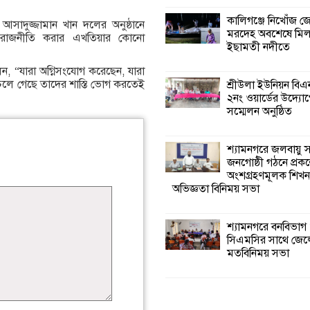
কালিগঞ্জে নিখোঁজ 
আসাদুজ্জামান খান দলের অনুষ্ঠানে
মরদেহ অবশেষে মি
রাজনীতি করার এখতিয়ার কোনো
ইছামতী নদীতে
বলেন, “যারা অগ্নিসংযোগ করেছেন, যারা
চলে গেছে তাদের শাস্তি ভোগ করতেই
শ্রীউলা ইউনিয়ন বি
২নং ওয়ার্ডের উদ্যোগ
সম্মেলন অনুষ্ঠিত
শ্যামনগরে জলবায়ু
জনগোষ্ঠী গঠনে প্রকল
অংশগ্রহণমূলক শিখ
অভিজ্ঞতা বিনিময় সভা
শ্যামনগরে বনবিভাগ
সিএমসির সাথে জেল
মতবিনিময় সভা