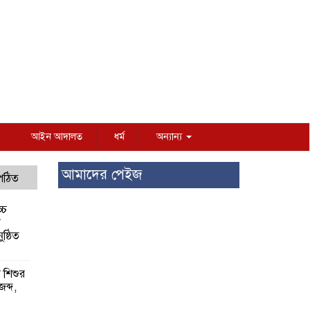
আইন আদালত
ধর্ম
অন্যান্য
আমাদের পেইজ
 পঠিত
্চ
র
ষ্ঠিত
য় শিশুর
 জব্দ,