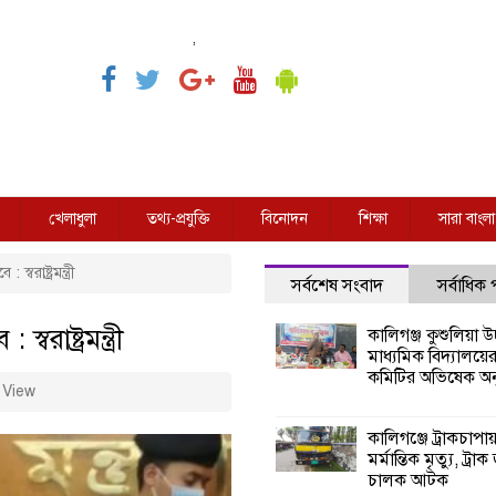
,
খেলাধুলা
তথ্য-প্রযুক্তি
বিনোদন
শিক্ষা
সারা বাংলা
বরাষ্ট্রমন্ত্রী
সর্বশেষ সংবাদ
সর্বাধিক
রাষ্ট্রমন্ত্রী
কালিগঞ্জ কুশুলিয়া উচ
মাধ্যমিক বিদ্যালয়ে
কমিটির অভিষেক অনু
 View
কালিগঞ্জে ট্রাকচাপা
মর্মান্তিক মৃত্যু, ট্রাক
চালক আটক