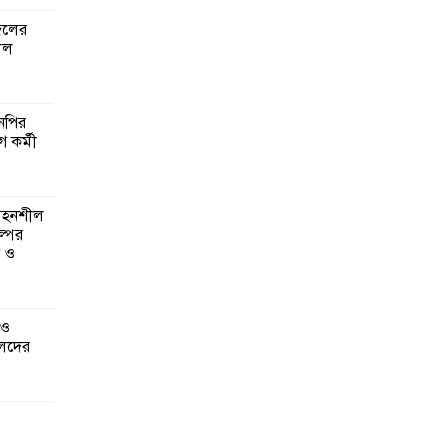
জেলের
লল
এনপির
ে কর্মী
 সহনশীল
্পের
ন ও
 ও
েদের