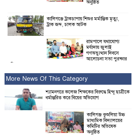
অনুষ্ঠিত
কালিগঞ্জে ট্রাকচাপায় শিশুর মর্মান্তিক মৃত্যু,
ট্রাক জব্দ, চালক আটক
রামপালে যথাযোগ্য
মর্যাদায় জুলাই
গণঅভ্যুত্থান দিবসে
আলোচনা সভা পুরষ্কার
বিতরণ
More News Of This Category
২৮ জনের সাক্ষ্য শেষ, কাদেরসহ সাতজনের
বিরুদ্ধে যুক্তিতর্ক ট্রাইব্যুনালে
শ্যামনগরে কলেজ শিক্ষকের বিরুদ্ধে হিন্দু ছাত্রীকে
ধর্মান্তরিত করে বিয়ের অভিযোগ
ইসলামের সবচেয়ে
বেশি ক্ষতি করেছে
কালিগঞ্জ কুশুলিয়া উচ্চ
জামায়াত: নুরুল হক
মাধ্যমিক বিদ্যালয়ের
নুর
কমিটির অভিষেক
অনুষ্ঠিত