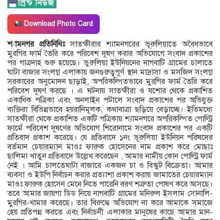
Download Photo Card
শ্যামনগর প্রতিনিধিঃ
সাতক্ষীরার শ্যামনগরের ভূরুলিয়াতে অবৈধভাবে
মুরগির ফার্ম তৈরি করে পরিবেশ দূষণ করার অভিযোগে সংবাদ প্রকাশের
পর গাত্রদাহ শুরু হয়েছে। ভুরুলিয়া ইউনিয়নের নাগবাটি গ্রামের চালাতে
ঘাটা বাজার সংলগ্ন এলাকায় জনগুরুত্বপূর্ণ স্থান মাদ্রাসা ও মসজিদ সংলগ্ন
সরকারের অনুমোদন ছাড়াই, অপরিকল্পিতভাবে মুরগির ফার্ম তৈরি করে
পরিবেশ দূষণ করছে । এ ঘটনায় সাতক্ষীরা ও যশোর থেকে প্রকাশিত
একাধিক পত্রিকা এবং অনলাইন পটালে সংবাদ প্রকাশের পর অভিযুক্ত
ব্যক্তিরা বিভিন্নভাবে হয়রানিমূলক, কথাবাত্রা ছড়িয়ে বেড়াচ্ছে। ইতিমধ্যে
সাতক্ষীরা থেকে প্রকাশিত একটি পত্রিকায় শ্যামনগরে অপরিকল্পিত পোল্ট্রি
ফার্মে পরিবেশ দূষণের অভিযোগ শিরোনামে সংবাদ প্রকাশের পর একটি
প্রতিবাদ প্রকাশ করেছে। যে প্রতিবাদে ১নং ভূরুলিয়া ইউনিয়ন পরিষদের
বর্তমান চেয়ারম্যান মাওঃ ফারুক হোসেনের নাম প্রকাশ করে মোছাঃ
ছালিমা খাতুন প্রতিবাদে উল্লেখ করেছেন , আমার নামীয় কোন পোল্ট্রি ফার্ম
নেই । আমি চালতেঘাটা বাজারে একজন চা ও বিস্কুট বিক্রেতা। আমার
ব্যবসা ও ইউপি নির্বাচন করার প্রত্যাশা প্রকাশ করায় জামাতের চেয়ারম্যান
মাওঃ ফারুক হোসেন মেনে নিতে পারেনি বরণ শত্রুতা পোষণ করে আসছে।
তবে আমার জায়গা ডিড নিয়ে নাগবাটি গ্রামের মনিরুল ইসলাম সোনালি-
মুরগির-খামার করেছে। তার বিরুদ্ধে অভিযোগ না করে আমাকে সমাজে
হেয় প্রতিপন্ন করতে এবং নির্বাচনী এলাকার মানুষের কাছে আমার মান-