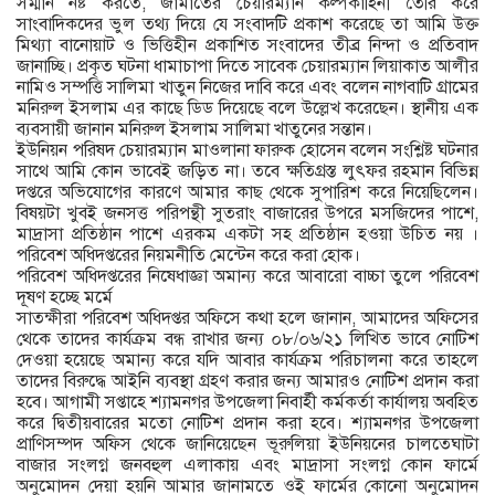
সম্মান নষ্ট করতে, জামাতের চেয়ারম্যান কল্পকাহিনী তৈরি করে
সাংবাদিকদের ভুল তথ্য দিয়ে যে সংবাদটি প্রকাশ করেছে তা আমি উক্ত
মিথ্যা বানোয়াট ও ভিত্তিহীন প্রকাশিত সংবাদের তীব্র নিন্দা ও প্রতিবাদ
জানাচ্ছি। প্রকৃত ঘটনা ধামাচাপা দিতে সাবেক চেয়ারম্যান লিয়াকাত আলীর
নামিও সম্পত্তি সালিমা খাতুন নিজের দাবি করে এবং বলেন নাগবাটি গ্রামের
মনিরুল ইসলাম এর কাছে ডিড দিয়েছে বলে উল্লেখ করেছেন। স্থানীয় এক
ব্যবসায়ী জানান মনিরুল ইসলাম সালিমা খাতুনের সন্তান।
ইউনিয়ন পরিষদ চেয়ারম্যান মাওলানা ফারুক হোসেন বলেন সংশ্লিষ্ট ঘটনার
সাথে আমি কোন ভাবেই জড়িত না। তবে ক্ষতিগ্রস্ত লুৎফর রহমান বিভিন্ন
দপ্তরে অভিযোগের কারণে আমার কাছ থেকে সুপারিশ করে নিয়েছিলেন।
বিষয়টা খুবই জনসত্ত পরিপন্থী সুতরাং বাজারের উপরে মসজিদের পাশে,
মাদ্রাসা প্রতিষ্ঠান পাশে এরকম একটা সহ প্রতিষ্ঠান হওয়া উচিত নয় ।
পরিবেশ অধিদপ্তরের নিয়মনীতি মেন্টেন করে করা হোক।
পরিবেশ অধিদপ্তরের নিষেধাজ্ঞা অমান্য করে আবারো বাচ্চা তুলে পরিবেশ
দূষণ হচ্ছে মর্মে
সাতক্ষীরা পরিবেশ অধিদপ্তর অফিসে কথা হলে জানান, আমাদের অফিসের
থেকে তাদের কার্যক্রম বন্ধ রাখার জন্য ০৮/০৬/২১ লিখিত ভাবে নোটিশ
দেওয়া হয়েছে অমান্য করে যদি আবার কার্যক্রম পরিচালনা করে তাহলে
তাদের বিরুদ্ধে আইনি ব্যবস্থা গ্রহণ করার জন্য আমারও নোটিশ প্রদান করা
হবে। আগামী সপ্তাহে শ্যামনগর উপজেলা নিবার্হী কর্মকর্তা কার্যালয় অবহিত
করে দ্বিতীয়বারের মতো নোটিশ প্রদান করা হবে। শ্যামনগর উপজেলা
প্রাণিসম্পদ অফিস থেকে জানিয়েছেন ভূরুলিয়া ইউনিয়নের চালতেঘাটা
বাজার সংলগ্ন জনবহুল এলাকায় এবং মাদ্রাসা সংলগ্ন কোন ফার্মে
অনুমোদন দেয়া হয়নি আমার জানামতে ওই ফার্মের কোনো অনুমোদন