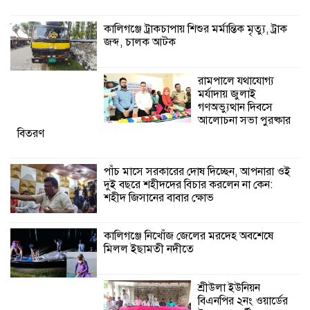
পাঁচ মাসে সরকারের দোষ দিচ্ছেন, আপনারা
ওই দুই বছরে শহীদদের বিচার করলেন না
কালিগঞ্জে ট্রাকচাপায় শিশুর মর্মান্তিক মৃত্যু, ট্রাক
কেন: শহীদ জিসানের বাবার ক্ষোভ
জব্দ, চালক আটক
কালিগঞ্জে নিখোঁজ জেলের মরদেহ অবশেষে
রামপালে যথাযোগ্য
মিলল ইছামতী নদীতে
মর্যাদায় জুলাই
গণঅভ্যুত্থান দিবসে
আলোচনা সভা পুরষ্কার
শ্রীউলা ইউনিয়ন
বিতরণ
বিএনপির ২নং ওয়ার্ডের
উদ্যোগে কর্মী সম্মেলন
অনুষ্ঠিত
পাঁচ মাসে সরকারের দোষ দিচ্ছেন, আপনারা ওই
দুই বছরে শহীদদের বিচার করলেন না কেন:
শহীদ জিসানের বাবার ক্ষোভ
শ্যামনগরে জলবায়ু সহনশীল জনগোষ্ঠী গঠনে
প্রকল্পের অংশগ্রহণমূলক শিখন ও অভিজ্ঞতা
বিনিময় সভা
কালিগঞ্জে নিখোঁজ জেলের মরদেহ অবশেষে
মিলল ইছামতী নদীতে
শ্রীউলা ইউনিয়ন
বিএনপির ২নং ওয়ার্ডের