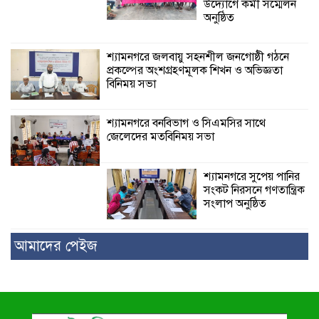
উদ্যোগে কর্মী সম্মেলন
অনুষ্ঠিত
শ্যামনগরে জলবায়ু সহনশীল জনগোষ্ঠী গঠনে
প্রকল্পের অংশগ্রহণমূলক শিখন ও অভিজ্ঞতা
বিনিময় সভা
শ্যামনগরে বনবিভাগ ও সিএমসির সাথে
জেলেদের মতবিনিময় সভা
শ্যামনগরে সুপেয় পানির
সংকট নিরসনে গণতান্ত্রিক
সংলাপ অনুষ্ঠিত
আমাদের পেইজ