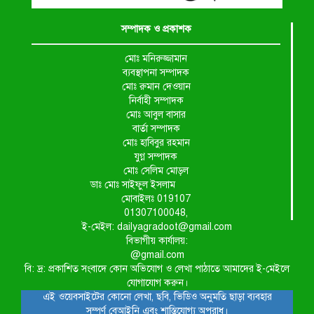
সম্পাদক ও প্রকাশক
মোঃ মনিরুজ্জামান
ব্যবস্থাপনা সম্পাদক
মোঃ রুমান দেওয়ান
নির্বাহী সম্পাদক
মোঃ আবুল বাসার
বার্তা সম্পাদক
মোঃ হাবিবুর রহমান
যুগ্ন সম্পাদক
মোঃ সেলিম মোড়ল
ডাঃ মোঃ সাইফুল ইসলাম
মোবাইলঃ 019107
01307100048,
ই-মেইল: dailyagradoot@gmail.com
বিভাগীয় কার্যালয়:
@gmail.com
বি: দ্র: প্রকাশিত সংবাদে কোন অভিযোগ ও লেখা পাঠাতে আমাদের ই-মেইলে
যোগাযোগ করুন।
এই ওয়েবসাইটের কোনো লেখা, ছবি, ভিডিও অনুমতি ছাড়া ব্যবহার
সম্পূর্ণ বেআইনি এবং শাস্তিযোগ্য অপরাধ।