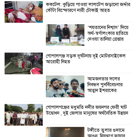
ককটেল: কুড়িয়ে পাওয়া লালটেপ জড়ানো জর্দ্দার
শ্রীউলা ইউনিয়ন
কৌটা বিস্ফোরণে নারী টোকাই আহত
বিএনপির ২নং ওয়ার্ডের
উদ্যোগে কর্মী সম্মেলন
অনুষ্ঠিত
‘শয়তানের নিশ্বাস’ দিয়ে
অর্থ-স্বর্ণালংকার হাতিয়ে
শ্যামনগরে জলবায়ু সহনশীল জনগোষ্ঠী গঠনে
নেওয়া তানিয়া গ্রেপ্তার
প্রকল্পের অংশগ্রহণমূলক শিখন ও অভিজ্ঞতা
বিনিময় সভা
গোপালগঞ্জ সড়ক দুর্ঘটনায় দুই মোটরসাইকেল
আরোহী নিহত
শ্যামনগরে বনবিভাগ ও সিএমসির সাথে
জেলেদের মতবিনিময় সভা
আমজনতার দলের
নিবন্ধন পুনর্বিবেচনার
আহ্বান ইশরাকের
গোপালগঞ্জের মধুমতি নদীর জয়নগর ফেরী ঘাট
উদ্বোধন , দুই জেলার মানুষের অর্থনৈতিক উন্নয়ন
টঙ্গীতে তুলার গুদামে
আগুন, নিয়ন্ত্রণে ফায়ার