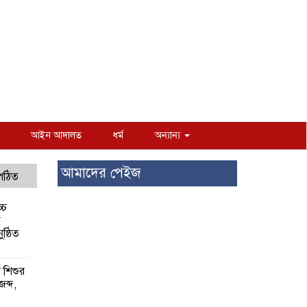
আইন আদালত
ধর্ম
অন্যান্য
আমাদের পেইজ
 পঠিত
্চ
র
ষ্ঠিত
য় শিশুর
 জব্দ,