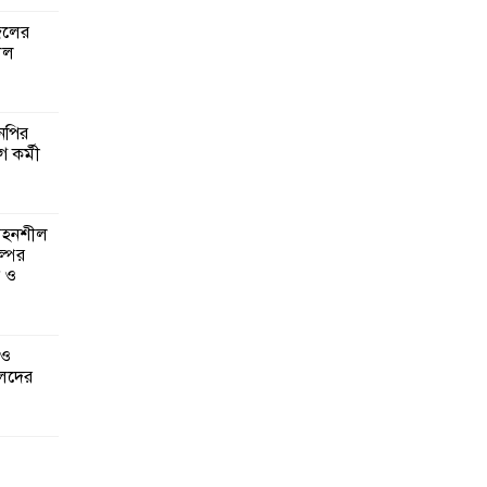
জেলের
লল
এনপির
ে কর্মী
 সহনশীল
্পের
ন ও
 ও
েদের