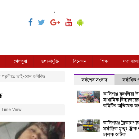
,
খেলাধুলা
তথ্য-প্রযুক্তি
বিনোদন
শিক্ষা
সারা বাংলা
 পল্লবীতে ভাই-বোন গুলিবিদ্ধ
সর্বশেষ সংবাদ
সর্বাধিক
ধ
কালিগঞ্জ কুশুলিয়া উচ
মাধ্যমিক বিদ্যালয়ে
কমিটির অভিষেক অনু
 Time View
কালিগঞ্জে ট্রাকচাপা
মর্মান্তিক মৃত্যু, ট্রাক
চালক আটক