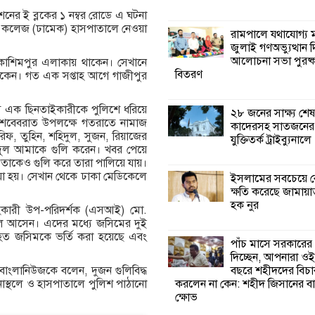
শনের ই ব্লকের ১ নম্বর রোডে এ ঘটনা
কালিগঞ্জে নিখোঁজ 
 কলেজ (ঢামেক) হাসপাতালে নেওয়া
রামপালে যথাযোগ্য মর
মরদেহ অবশেষে ম
জুলাই গণঅভ্যুত্থান 
ইছামতী নদীতে
আলোচনা সভা পুরষ্ক
 কাশিমপুর এলাকায় থাকেন। সেখানে
বিতরণ
 থাকেন। গত এক সপ্তাহ আগে গাজীপুর
শ্রীউলা ইউনিয়ন বি
২নং ওয়ার্ডের উদ্যো
 এক ছিনতাইকারীকে পুলিশে ধরিয়ে
২৮ জনের সাক্ষ্য শেষ
কর্মী সম্মেলন অনুষ্ঠ
শবেবরাত উপলক্ষে গতরাতে নামাজ
কাদেরসহ সাতজনের ব
, তুহিন, শহিদুল, সুজন, রিয়াজের
যুক্তিতর্ক ট্রাইব্যুনালে
হিদুল আমাকে গুলি করেন। খবর পেয়ে
শ্যামনগরে জলবায়ু
তাকেও গুলি করে তারা পালিয়ে যায়।
সহনশীল জনগোষ্ঠী 
য়া হয়। সেখান থেকে ঢাকা মেডিকেলে
ইসলামের সবচেয়ে ব
প্রকল্পের অংশগ্রহণ
ক্ষতি করেছে জামায়া
শিখন ও অভিজ্ঞতা বিনিময় সভা
হক নুর
হকারী উপ-পরিদর্শক (এসআই) মো.
লে আসেন। এদের মধ্যে জসিমের দুই
 আহত জসিমকে ভর্তি করা হয়েছে এবং
শ্যামনগরে বনবিভা
পাঁচ মাসে সরকারের
সিএমসির সাথে জে
দিচ্ছেন, আপনারা ওই
মতবিনিময় সভা
বছরে শহীদদের বিচা
ম বাংলানিউজকে বলেন, দুজন গুলিবিদ্ধ
করলেন না কেন: শহীদ জিসানের বা
নাস্থলে ও হাসপাতালে পুলিশ পাঠানো
ক্ষোভ