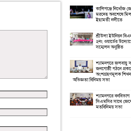
কালিগঞ্জে নিখোঁজ 
মরদেহ অবশেষে মি
ইছামতী নদীতে
শ্রীউলা ইউনিয়ন বি
২নং ওয়ার্ডের উদ্যোগ
সম্মেলন অনুষ্ঠিত
শ্যামনগরে জলবায়ু
জনগোষ্ঠী গঠনে প্রকল
অংশগ্রহণমূলক শিখ
অভিজ্ঞতা বিনিময় সভা
শ্যামনগরে বনবিভাগ
সিএমসির সাথে জেল
মতবিনিময় সভা