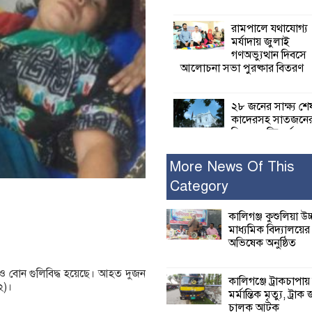
রামপালে যথাযোগ্য
মর্যাদায় জুলাই
গণঅভ্যুত্থান দিবসে
আলোচনা সভা পুরষ্কার বিতরণ
২৮ জনের সাক্ষ্য শে
কাদেরসহ সাতজনে
বিরুদ্ধে যুক্তিতর্ক
ট্রাইব্যুনালে
More News Of This
Category
ইসলামের সবচেয়ে 
ক্ষতি করেছে জামায়
নুরুল হক নুর
কালিগঞ্জ কুশুলিয়া উচ
মাধ্যমিক বিদ্যালয়ে
অভিষেক অনুষ্ঠিত
পাঁচ মাসে সরকারে
দিচ্ছেন, আপনারা ওই
 ও বোন গুলিবিদ্ধ হয়েছে। আহত দুজন
বছরে শহীদদের বিচ
কালিগঞ্জে ট্রাকচাপায়
২)।
করলেন না কেন: শহীদ জিসানের 
মর্মান্তিক মৃত্যু, ট্রাক 
ক্ষোভ
চালক আটক