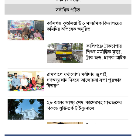
সর্বাধিক পঠিত
কালিগঞ্জ কুশুলিয়া উচ্চ মাধ্যমিক বিদ্যালয়ের
কমিটির অভিষেক অনুষ্ঠিত
কালিগঞ্জে ট্রাকচাপায়
শিশুর মর্মান্তিক মৃত্যু,
ট্রাক জব্দ, চালক আটক
রামপালে যথাযোগ্য মর্যাদায় জুলাই
গণঅভ্যুত্থান দিবসে আলোচনা সভা পুরষ্কার
বিতরণ
২৮ জনের সাক্ষ্য শেষ, কাদেরসহ সাতজনের
বিরুদ্ধে যুক্তিতর্ক ট্রাইব্যুনালে
ইসলামের সবচেয়ে
বেশি ক্ষতি করেছে