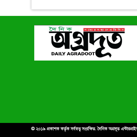
© ২০১৯ প্রকাশক কর্তৃক সর্বস্বত্ব সংরক্ষিত. দৈনিক অগ্রদূত এন্টারপ্র