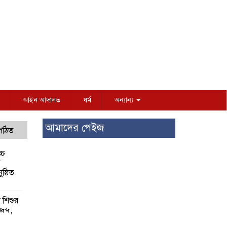
আইন আদালত
ধর্ম
অন্যান্য
আমাদের পেইজ
 পঠিত
্চ
র
ষ্ঠিত
য় শিশুর
 জব্দ,