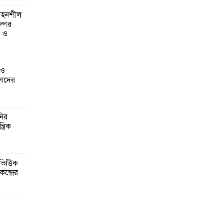
 সহনশীল
্পের
ন ও
 ও
েদের
নির
্রিক
িত্তিক
ন্দ্রের