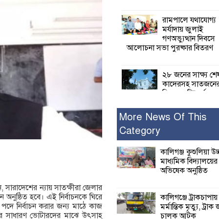
রামপালে যথাযোগ্য
মর্যাদায় জুলাই
গণঅভ্যুত্থান দিবসে
আলোচনা সভা পুরষ্কার বিতরণ
২৮ জনের সাক্ষ্য শে
কাদেরসহ সাতজনে
বিরুদ্ধে যুক্তিতর্ক
ট্রাইব্যুনালে
More News Of This
Category
ইসলামের সবচেয়ে 
ক্ষতি করেছে জামায়
নুরুল হক নুর
কালিগঞ্জ কুশুলিয়া উচ
মাধ্যমিক বিদ্যালয়ে
অভিষেক অনুষ্ঠিত
পাঁচ মাসে সরকারে
দিচ্ছেন, আপনারা ওই
 সারাদেশের ন্যায় সাতক্ষীরা জেলার
বছরে শহীদদের বিচ
 অনুষ্ঠিত হবে। এই নির্বাচনকে ঘিরে
কালিগঞ্জে ট্রাকচাপায়
করলেন না কেন: শহীদ জিসানের 
ার পদে নির্বাচন করার জন্য মাঠে কাজ
মর্মান্তিক মৃত্যু, ট্রাক 
ক্ষোভ
ষদের সাধারণ ভোটারদের মাঝে উৎসাহ
চালক আটক