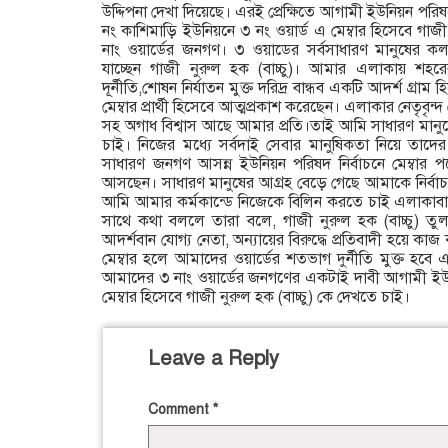
উদ্দিপনা দেখা দিয়েছে। এরই প্রেক্ষিতে আগামী ইউনিয়ন পরিষ
নং কাশিমাড়ি ইউনিয়নে ৩ নং ওয়ার্ড এ মেম্বার হিসেবে গাজ
নাং ওয়ার্ডের জনগণ। ৩ ওয়াডের সর্বসাধারণ মানুষের কল্
যাচ্ছেন গাজী নুরুল হক (বাচ্চু)। আমার এলাকায় শহর
দূর্নীতি,শোষন নির্যাতন মুক্ত দরিদ্র বান্ধব একটি আদর্শ গ্র
মেম্বার প্রার্থী হিসেবে আত্মপ্রকাশ করেছেন। এলাকার নেতৃবৃন
সহ অগাধ বিশ্বাস আছে আমার প্রতি।তাই আমি সাধারণ মান
চাই। নিজের মধ্যে সর্বদাই সেবার মানুষিকতা নিয়ে তা
সাধারণ জনগণ আসন্ন ইউনিয়ন পরিষদ নির্বাচনে মেম্বার পদ
আসছেন। সাধারণ মানুষের আগ্রহ বেড়ে গেছে আমাকে নির্বাচনে ম
আমি আমার কর্মকান্ডে নিজেকে বিলিন করতে চাই এলাকাবা
সাথে কথা বললে তারা বলে, গাজী নুরুল হক (বাচ্চু)
আদর্শবান যোগ্য নেতা, অন্যায়ের বিরুদ্ধে প্রতিবাদী হয়ে কা
মেম্বার হলে আমাদের ওয়ার্ডের শতভাগ দুর্নীতি মুক্ত হব
আমাদের ৩ নাং ওয়ার্ডের জনগণের একটাই দাবী আগামী ইউনিয়
মেম্বার হিসেবে গাজী নুরুল হক (বাচ্চু) কে দেখতে চাই।
Leave a Reply
Comment
*