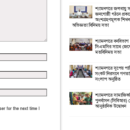
শ্যামনগরে জলবায়ু
জনগোষ্ঠী গঠনে প্রকল
অংশগ্রহণমূলক শিখ
অভিজ্ঞতা বিনিময় সভা
শ্যামনগরে বনবিভাগ
সিএমসির সাথে জেল
মতবিনিময় সভা
শ্যামনগরে সুপেয় পা
সংকট নিরসনে গণতান্ত
সংলাপ অনুষ্ঠিত
শ্যামনগরে সামাজিকভ
পুনর্বাসন (সিবিআর) কে
আনুষ্ঠানিক উদ্বোধন
er for the next time I