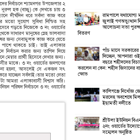
দের নির্বাচনে শ‍্যামনগর উপজেলার ২
ী নুরুল হক (বাচ্চু) কে দেখতে চায় ৩
কালিগঞ্জে নিখোঁজ 
রামপালে যথাযোগ্য মর
যানে দীর্ঘদিন ধরে সর্বদা কাজ করে
মরদেহ অবশেষে ম
জুলাই গণঅভ্যুত্থান 
ের মতো সুযোগ সুবিধা নিশ্চিত সহ
ইছামতী নদীতে
আলোচনা সভা পুরষ্ক
াম হিসেবে গড়তে নিজেকে ৩ নং ওয়ার্ডের
বিতরণ
্দ থেকে সাধারণ মানুষের স্নেহ ভালবাসা
ুষের জন্য সেবামুলক কাজ করে যেতে
শ্রীউলা ইউনিয়ন বি
দের পাশে থাকতে চাই। তাই এলাকার
২নং ওয়ার্ডের উদ্যো
পাঁচ মাসে সরকারের
ে নির্বাচন করার জন্য তাগিদ দিয়ে
কর্মী সম্মেলন অনুষ্ঠ
দিচ্ছেন, আপনারা ওই
েম্বার প্রার্থী হিসেবে দেখার জন্য।
বছরে শহীদদের বিচা
সীর মাঝে। ৩ নং ওয়ার্ডের জনগণের
করলেন না কেন: শহীদ জিসানের বা
 তুলনা হয়না, আসলেই সে একজন সৎ
শ্যামনগরে জলবায়ু
ক্ষোভ
জ করে যাচ্ছেন সর্বদাই।তার মতো নেতা
সহনশীল জনগোষ্ঠী 
ে এটা আমরা এলাকাবাসী বিশ্বাস করি।
প্রকল্পের অংশগ্রহণ
ন পরিষদ নির্বাচনে ৩ নং ওয়ার্ডের
শিখন ও অভিজ্ঞতা বিনিময় সভা
কালিগঞ্জে নিখোঁজ 
মরদেহ অবশেষে মি
ইছামতী নদীতে
শ্যামনগরে বনবিভা
সিএমসির সাথে জে
মতবিনিময় সভা
শ্রীউলা ইউনিয়ন বি
২নং ওয়ার্ডের উদ্যোগ
সম্মেলন অনুষ্ঠিত