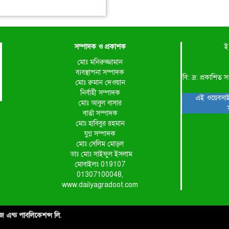
সম্পাদক ও প্রকাশক
ই
মোঃ মনিরুজ্জামান
ব্যবস্থাপনা সম্পাদক
বি: দ্র: প্রকাশ
মোঃ রুমান দেওয়ান
নির্বাহী সম্পাদক
এই ওয়েবসাই
মোঃ আবুল বাসার
বার্তা সম্পাদক
মোঃ হাবিবুর রহমান
যুগ্ন সম্পাদক
মোঃ সেলিম মোড়ল
ডাঃ মোঃ সাইফুল ইসলাম
মোবাইলঃ 019107
01307100048,
www.dailyagradoot.com
াইজ এন্ড পাবলিকেশন্স লি.