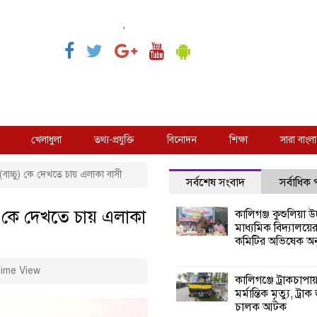
,
খেলাধুলা
তথ্য-প্রযুক্তি
বিনোদন
শিক্ষা
সারা বাংলা
(বাচ্চু) কে দেখতে চায় এলাকা বাসী
সর্বশেষ সংবাদ
সর্বাধিক
ু) কে দেখতে চায় এলাকা
কালিগঞ্জ কুশুলিয়া উচ
মাধ্যমিক বিদ্যালয়ে
কমিটির অভিষেক অনু
ime View
কালিগঞ্জে ট্রাকচাপা
মর্মান্তিক মৃত্যু, ট্রাক
চালক আটক