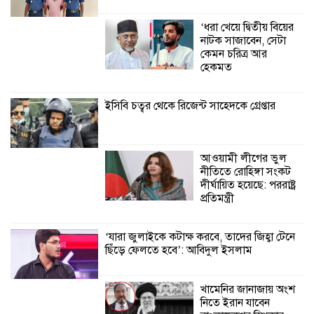
শ্যামনগরে জলবায়ু সহনশীল জনগোষ্ঠী গঠনে
প্রকল্পের অংশগ্রহণমূলক শিখন ও অভিজ্ঞতা
‘ধরা খেয়ে দ্বিতীয় বিয়ের
বিনিময় সভা
নাটক সাজাবেন, সেটা
কেমন চরিত্র আর
শ্যামনগরে বনবিভাগ ও সিএমসির সাথে
হেকমত
জেলেদের মতবিনিময় সভা
ইসিবি চত্বর থেকে রিজেন্ট সাহেদকে গ্রেপ্তার
আওয়ামী লীগের ভুল
নীতিতে রোহিঙ্গা সংকট
দীর্ঘায়িত হয়েছে: পররাষ্ট্র
প্রতিমন্ত্রী
‘যারা জুলাইকে কটাক্ষ করবে, তাদের জিহ্বা টেনে
ছিঁড়ে ফেলতে হবে’: আবিদুল ইসলাম
খামেনির জানাজায় অংশ
নিতে ইরান যাবেন