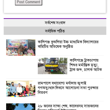
সর্বশেষ সংবাদ
সর্বাধিক পঠিত
কালিগঞ্জ কুশুলিয়া উচ্চ মাধ্যমিক বিদ্যালয়ের
কমিটির অভিষেক অনুষ্ঠিত
কালিগঞ্জে ট্রাকচাপায়
শিশুর মর্মান্তিক মৃত্যু,
ট্রাক জব্দ, চালক আটক
রামপালে যথাযোগ্য মর্যাদায় জুলাই
গণঅভ্যুত্থান দিবসে আলোচনা সভা পুরষ্কার
বিতরণ
২৮ জনের সাক্ষ্য শেষ, কাদেরসহ সাতজনের