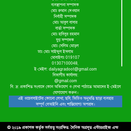
ব্যবস্থাপনা সম্পাদক
মোঃ রুমান দেওয়ান
নির্বাহী সম্পাদক
মোঃ আবুল বাসার
বার্তা সম্পাদক
মোঃ হাবিবুর রহমান
যুগ্ন সম্পাদক
মোঃ সেলিম মোড়ল
ডাঃ মোঃ সাইফুল ইসলাম
মোবাইলঃ 019107
01307100048,
ই-মেইল: dailyagradoot@gmail.com
বিভাগীয় কার্যালয়:
@gmail.com
বি: দ্র: প্রকাশিত সংবাদে কোন অভিযোগ ও লেখা পাঠাতে আমাদের ই-মেইলে
যোগাযোগ করুন।
এই ওয়েবসাইটের কোনো লেখা, ছবি, ভিডিও অনুমতি ছাড়া ব্যবহার
সম্পূর্ণ বেআইনি এবং শাস্তিযোগ্য অপরাধ।
© ২০১৯ প্রকাশক কর্তৃক সর্বস্বত্ব সংরক্ষিত. দৈনিক অগ্রদূত এন্টারপ্রাইজ এন্ড