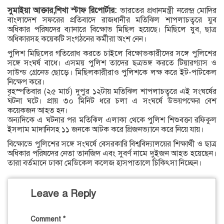
সুমাইয়া আক্তার,শিখা স্টাফ রিপোর্টার:
ভারতের প্রধানমন্ত্রী নরেন্দ্র মোদির
বাংলাদেশ সফরের প্রতিবাদে রাজধানীর মতিঝিল শাপলাচত্বরে যুব
অধিকার পরিষদের ব্যানারে বিক্ষোভ মিছিল হয়েছে। মিছিলে যুব, ছাত্র
অধিকারসহ কয়েকটি সংগঠনের কর্মীরা অংশ নেন।
পুলিশ মিছিলের গতিরোধ করতে চাইলে বিক্ষোভকারীদের সঙ্গে পুলিশের
সঙ্গে সংঘর্ষ বাধে। এসময় পুলিশ তাদের ছত্রভঙ্গ করতে টিয়ারগ্যাস ও
সাউন্ড গ্রেনেড ছোড়ে। মিছিলকারীরাও পুলিশকে লক্ষ করে ইট-পাটকেল
নিক্ষেপ করে।
বৃহস্পতিবার (২৫ মার্চ) দুপুর ১২টায় মতিঝিল শাপলাচত্বরে এই সংঘর্ষের
ঘটনা ঘটে। প্রায় ৩০ মিনিট ধরে চলা এ সংঘর্ষে উভয়পক্ষের বেশ
কয়েকজন আহত হন।
অন্যদিকে এ ঘটনার পর মতিঝিল এলাকা থেকে পুলিশ শিশুবক্তা রফিকুল
ইসলাম মাদানিসহ ১১ জনকে আটক করে প্রিজনভ্যানে করে নিয়ে যায়।
বিক্ষোভে পুলিশের সঙ্গে সংঘর্ষে বেসরকারি বিশ্ববিদ্যালয়ের শিক্ষার্থী ও ছাত্র
অধিকার পরিষদের নেতা তানজিদ এবং সুবর্ণ নামে দুইজন আহত হয়েছেন।
তারা বর্তমানে ঢাকা মেডিকেল কলেজ হাসপাতালে চিকিৎসা নিচ্ছেন।
Leave a Reply
Comment
*