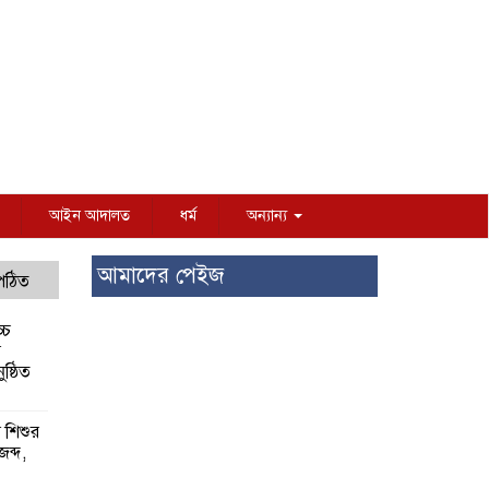
আইন আদালত
ধর্ম
অন্যান্য
আমাদের পেইজ
 পঠিত
্চ
র
ষ্ঠিত
য় শিশুর
 জব্দ,