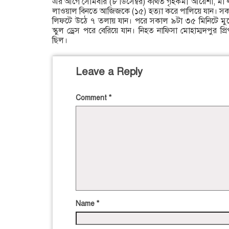
এর আগে সোমবার (৮ ডিসেম্বর) কথিত গৃহকর্মী আয়েশা, মা
লাওয়াল বিনতে আজিজকে (১৫) হত্যা করে পালিয়ে যান। সক
লিফটে উঠে ৭ তলায় যান। পরে সকাল ৯টা ৩৫ মিনিটে মুখে 
স্কুল ড্রেস পরে বেরিয়ে যান। নিহত নাফিসা মোহাম্মদপুর প্রিপা
ছিল।
Leave a Reply
Comment
*
Name
*