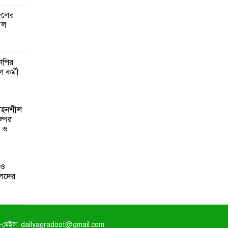
জেলের
লল
এনপির
ে কর্মী
 সহনশীল
্পের
ন ও
 ও
েদের
-মেইল: dailyagradoot@gmail.com