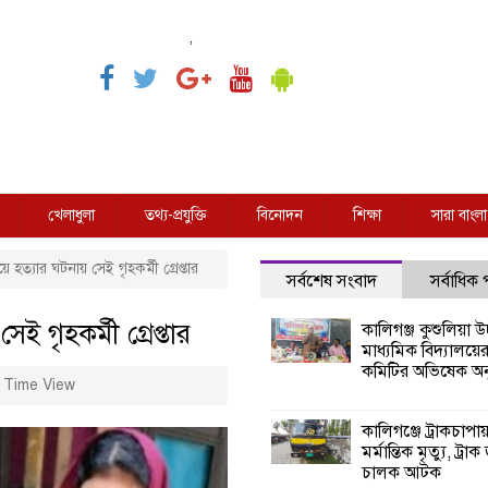
,
খেলাধুলা
তথ্য-প্রযুক্তি
বিনোদন
শিক্ষা
সারা বাংলা
ে হত্যার ঘটনায় সেই গৃহকর্মী গ্রেপ্তার
সর্বশেষ সংবাদ
সর্বাধিক
ই গৃহকর্মী গ্রেপ্তার
কালিগঞ্জ কুশুলিয়া উচ
মাধ্যমিক বিদ্যালয়ে
কমিটির অভিষেক অনু
 Time View
কালিগঞ্জে ট্রাকচাপা
মর্মান্তিক মৃত্যু, ট্রাক
চালক আটক