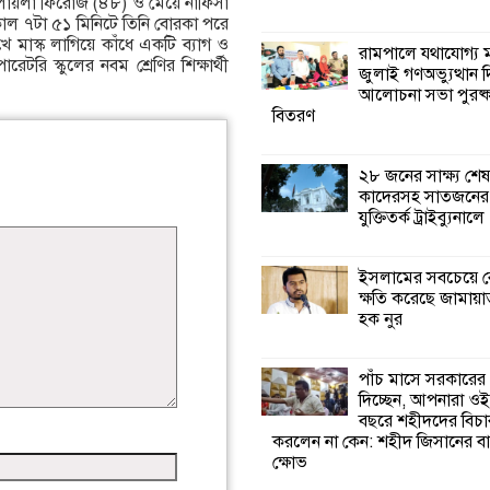
 লায়লা ফিরোজ (৪৮) ও মেয়ে নাফিসা
াল ৭টা ৫১ মিনিটে তিনি বোরকা পরে
কালিগঞ্জে নিখোঁজ 
মাস্ক লাগিয়ে কাঁধে একটি ব্যাগ ও
রামপালে যথাযোগ্য মর
মরদেহ অবশেষে ম
রেটরি স্কুলের নবম শ্রেণির শিক্ষার্থী
জুলাই গণঅভ্যুত্থান 
ইছামতী নদীতে
আলোচনা সভা পুরষ্ক
বিতরণ
শ্রীউলা ইউনিয়ন বি
২নং ওয়ার্ডের উদ্যো
২৮ জনের সাক্ষ্য শেষ
কর্মী সম্মেলন অনুষ্ঠ
কাদেরসহ সাতজনের ব
যুক্তিতর্ক ট্রাইব্যুনালে
শ্যামনগরে জলবায়ু
সহনশীল জনগোষ্ঠী 
ইসলামের সবচেয়ে ব
প্রকল্পের অংশগ্রহণ
ক্ষতি করেছে জামায়া
শিখন ও অভিজ্ঞতা বিনিময় সভা
হক নুর
শ্যামনগরে বনবিভা
পাঁচ মাসে সরকারের
সিএমসির সাথে জে
দিচ্ছেন, আপনারা ওই
মতবিনিময় সভা
বছরে শহীদদের বিচা
করলেন না কেন: শহীদ জিসানের বা
ক্ষোভ