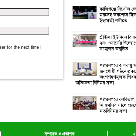
কালিগঞ্জে নিখোঁজ 
মরদেহ অবশেষে মি
ইছামতী নদীতে
শ্রীউলা ইউনিয়ন বি
২নং ওয়ার্ডের উদ্যোগ
er for the next time I
সম্মেলন অনুষ্ঠিত
শ্যামনগরে জলবায়ু
জনগোষ্ঠী গঠনে প্রকল
অংশগ্রহণমূলক শিখ
অভিজ্ঞতা বিনিময় সভা
শ্যামনগরে বনবিভাগ
সিএমসির সাথে জেল
মতবিনিময় সভা
সম্পাদক ও প্রকাশক
ই